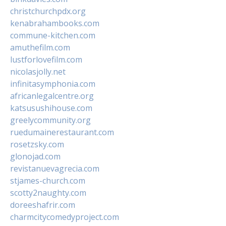
christchurchpdx.org
kenabrahambooks.com
commune-kitchen.com
amuthefilm.com
lustforlovefilm.com
nicolasjolly.net
infinitasymphonia.com
africanlegalcentre.org
katsusushihouse.com
greelycommunity.org
ruedumainerestaurant.com
rosetzsky.com
glonojad.com
revistanuevagrecia.com
stjames-church.com
scotty2naughty.com
doreeshafrir.com
charmcitycomedyproject.com