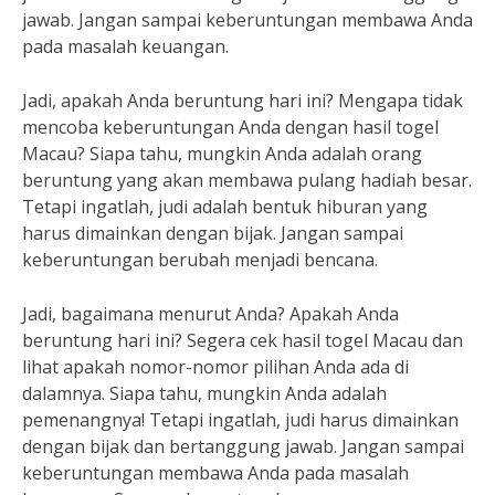
jawab. Jangan sampai keberuntungan membawa Anda
pada masalah keuangan.
Jadi, apakah Anda beruntung hari ini? Mengapa tidak
mencoba keberuntungan Anda dengan hasil togel
Macau? Siapa tahu, mungkin Anda adalah orang
beruntung yang akan membawa pulang hadiah besar.
Tetapi ingatlah, judi adalah bentuk hiburan yang
harus dimainkan dengan bijak. Jangan sampai
keberuntungan berubah menjadi bencana.
Jadi, bagaimana menurut Anda? Apakah Anda
beruntung hari ini? Segera cek hasil togel Macau dan
lihat apakah nomor-nomor pilihan Anda ada di
dalamnya. Siapa tahu, mungkin Anda adalah
pemenangnya! Tetapi ingatlah, judi harus dimainkan
dengan bijak dan bertanggung jawab. Jangan sampai
keberuntungan membawa Anda pada masalah