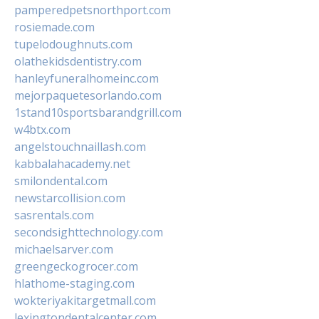
pamperedpetsnorthport.com
rosiemade.com
tupelodoughnuts.com
olathekidsdentistry.com
hanleyfuneralhomeinc.com
mejorpaquetesorlando.com
1stand10sportsbarandgrill.com
w4btx.com
angelstouchnaillash.com
kabbalahacademy.net
smilondental.com
newstarcollision.com
sasrentals.com
secondsighttechnology.com
michaelsarver.com
greengeckogrocer.com
hlathome-staging.com
wokteriyakitargetmall.com
lexingtondentalcenter.com