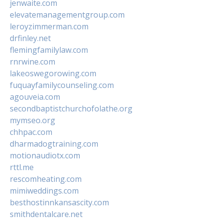
jenwaite.com
elevatemanagementgroup.com
leroyzimmerman.com
drfinley.net
flemingfamilylaw.com
rnrwine.com
lakeoswegorowing.com
fuquayfamilycounseling.com
agouveia.com
secondbaptistchurchofolathe.org
mymseo.org
chhpac.com
dharmadogtraining.com
motionaudiotx.com
rttl.me
rescomheating.com
mimiweddings.com
besthostinnkansascity.com
smithdentalcare.net