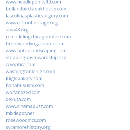
www.needlepointsltd.com
bullandbirdsteakhouse.com
lascolinasplasticsurgery.com
www.cliftonheritage.org
sma43.org
remodelingchicagoonline.com
brentwoodyogacenter.com
www.tiptonlandscaping.com
steppingupstewardship.org
ccvoptica.com
washingtonlehigh.com
luigisbakery.com
hanabi-sushi.com
wolfandzed.com
dekuta.com
www.cinemabuzz.com
mixdepot.net
rosewoodmcs.com
sycamorehistory.org