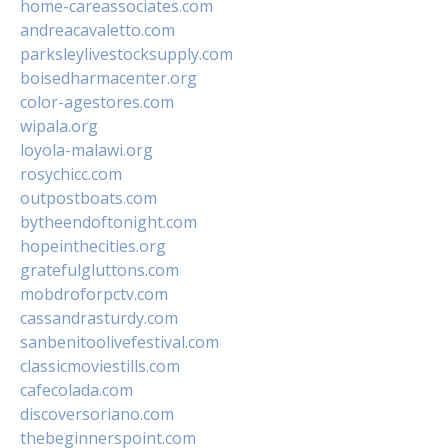
home-careassociates.com
andreacavaletto.com
parksleylivestocksupply.com
boisedharmacenter.org
color-agestores.com
wipala.org
loyola-malawi.org
rosychicc.com
outpostboats.com
bytheendoftonight.com
hopeinthecities.org
gratefulgluttons.com
mobdroforpctv.com
cassandrasturdy.com
sanbenitoolivefestival.com
classicmoviestills.com
cafecolada.com
discoversoriano.com
thebeginnerspoint.com