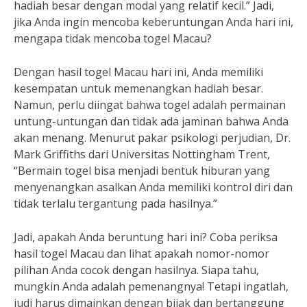
hadiah besar dengan modal yang relatif kecil.” Jadi,
jika Anda ingin mencoba keberuntungan Anda hari ini,
mengapa tidak mencoba togel Macau?
Dengan hasil togel Macau hari ini, Anda memiliki
kesempatan untuk memenangkan hadiah besar.
Namun, perlu diingat bahwa togel adalah permainan
untung-untungan dan tidak ada jaminan bahwa Anda
akan menang. Menurut pakar psikologi perjudian, Dr.
Mark Griffiths dari Universitas Nottingham Trent,
“Bermain togel bisa menjadi bentuk hiburan yang
menyenangkan asalkan Anda memiliki kontrol diri dan
tidak terlalu tergantung pada hasilnya.”
Jadi, apakah Anda beruntung hari ini? Coba periksa
hasil togel Macau dan lihat apakah nomor-nomor
pilihan Anda cocok dengan hasilnya. Siapa tahu,
mungkin Anda adalah pemenangnya! Tetapi ingatlah,
judi harus dimainkan dengan bijak dan bertanggung