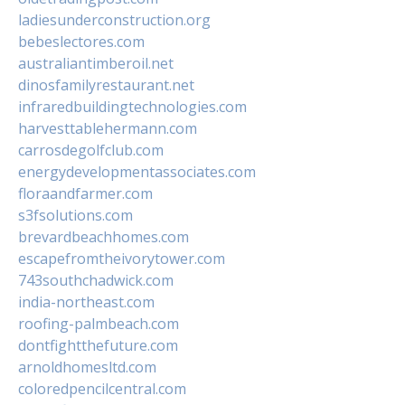
ladiesunderconstruction.org
bebeslectores.com
australiantimberoil.net
dinosfamilyrestaurant.net
infraredbuildingtechnologies.com
harvesttablehermann.com
carrosdegolfclub.com
energydevelopmentassociates.com
floraandfarmer.com
s3fsolutions.com
brevardbeachhomes.com
escapefromtheivorytower.com
743southchadwick.com
india-northeast.com
roofing-palmbeach.com
dontfightthefuture.com
arnoldhomesltd.com
coloredpencilcentral.com