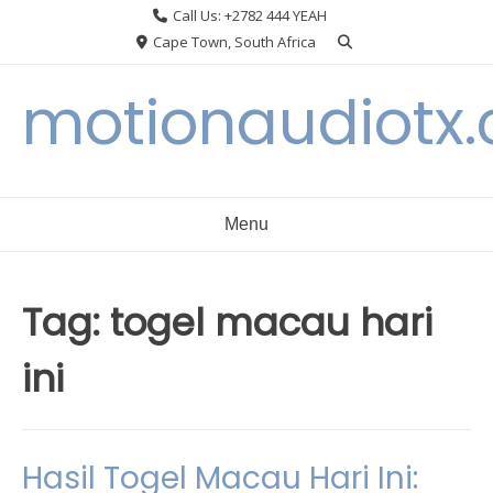
Skip
Call Us: +2782 444 YEAH
to
Cape Town, South Africa
content
motionaudiotx
Menu
Tag:
togel macau hari
ini
Hasil Togel Macau Hari Ini: