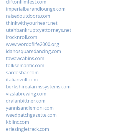
cliftonfilmfest.com
imperialbarandlounge.com
raisedoutdoors.com
thinkwithyourheart.net
utahbankruptcyattorneys.net
irocknroll.com
www.wordoflife2000.org
idahosquaredancing.com
tawawcabins.com
folksemantic.com
sardosbar.com
italianvolt.com
berkshirealarmssystems.com
vizslabrewing.com
dralanbittner.com
yannisandlemoni.com
weedpatchgazette.com
kblinc.com
eriesingletrack.com