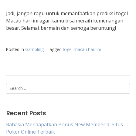
Jadi, jangan ragu untuk memanfaatkan prediksi togel
Macau hari ini agar kamu bisa meraih kemenangan
besar. Selamat bermain dan semoga beruntung!
Posted in
Gambling
Tagged
togel macau hari ini
Search
for:
Recent Posts
Rahasia Mendapatkan Bonus New Member di Situs
Poker Online Terbaik