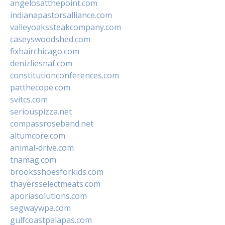
angelosatthepoint.com
indianapastorsalliance.com
valleyoakssteakcompany.com
caseyswoodshed.com
fixhairchicago.com
denizliesnaf.com
constitutionconferences.com
patthecope.com
svitcs.com
seriouspizza.net
compassroseband.net
altumcore.com
animal-drive.com
tnamag.com
brooksshoesforkids.com
thayersselectmeats.com
aporiasolutions.com
segwaywpa.com
gulfcoastpalapas.com