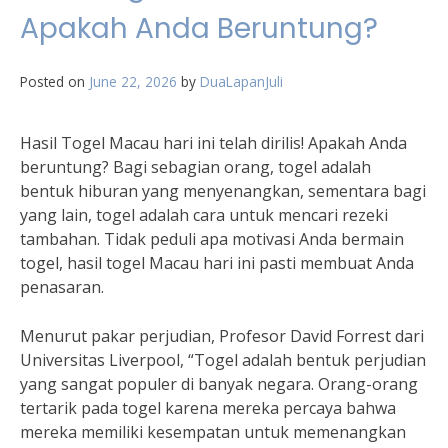
Apakah Anda Beruntung?
Posted on
June 22, 2026
by
DuaLapanJuli
Hasil Togel Macau hari ini telah dirilis! Apakah Anda
beruntung? Bagi sebagian orang, togel adalah
bentuk hiburan yang menyenangkan, sementara bagi
yang lain, togel adalah cara untuk mencari rezeki
tambahan. Tidak peduli apa motivasi Anda bermain
togel, hasil togel Macau hari ini pasti membuat Anda
penasaran.
Menurut pakar perjudian, Profesor David Forrest dari
Universitas Liverpool, “Togel adalah bentuk perjudian
yang sangat populer di banyak negara. Orang-orang
tertarik pada togel karena mereka percaya bahwa
mereka memiliki kesempatan untuk memenangkan