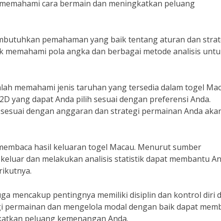
 memahami cara bermain dan meningkatkan peluang
embutuhkan pemahaman yang baik tentang aturan dan strat
uk memahami pola angka dan berbagai metode analisis untu
lah memahami jenis taruhan yang tersedia dalam togel Mac
 2D yang dapat Anda pilih sesuai dengan preferensi Anda.
ng sesuai dengan anggaran dan strategi permainan Anda aka
 membaca hasil keluaran togel Macau. Menurut sumber
keluar dan melakukan analisis statistik dapat membantu A
ikutnya.
a mencakup pentingnya memiliki disiplin dan kontrol diri 
egi permainan dan mengelola modal dengan baik dapat mem
katkan peluang kemenangan Anda.