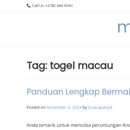
Skip
Call Us: +2782 444 YEAH
to
content
m
Tag:
togel macau
Panduan Lengkap Bermai
Posted on
November 5, 2024
by
DuaLapanJuli
Anda tertarik untuk mencoba peruntungan And