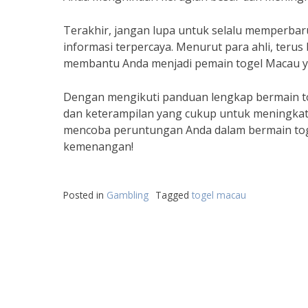
Terakhir, jangan lupa untuk selalu memperba
informasi terpercaya. Menurut para ahli, ter
membantu Anda menjadi pemain togel Macau y
Dengan mengikuti panduan lengkap bermain to
dan keterampilan yang cukup untuk meningkat
mencoba peruntungan Anda dalam bermain tog
kemenangan!
Posted in
Gambling
Tagged
togel macau