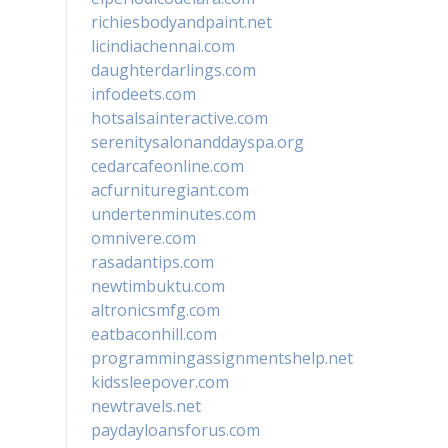
richiesbodyandpaint.net
licindiachennai.com
daughterdarlings.com
infodeets.com
hotsalsainteractive.com
serenitysalonanddayspa.org
cedarcafeonline.com
acfurnituregiant.com
undertenminutes.com
omnivere.com
rasadantips.com
newtimbuktu.com
altronicsmfg.com
eatbaconhill.com
programmingassignmentshelp.net
kidssleepover.com
newtravels.net
paydayloansforus.com