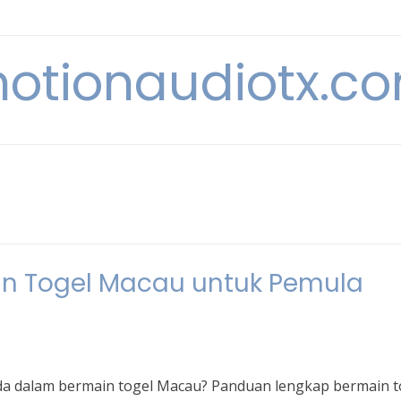
otionaudiotx.c
n Togel Macau untuk Pemula
a dalam bermain togel Macau? Panduan lengkap bermain t