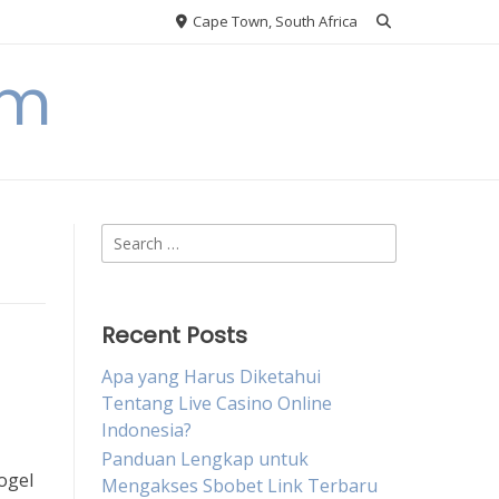
Cape Town, South Africa
om
Search
for:
Recent Posts
Apa yang Harus Diketahui
Tentang Live Casino Online
Indonesia?
Panduan Lengkap untuk
ogel
Mengakses Sbobet Link Terbaru