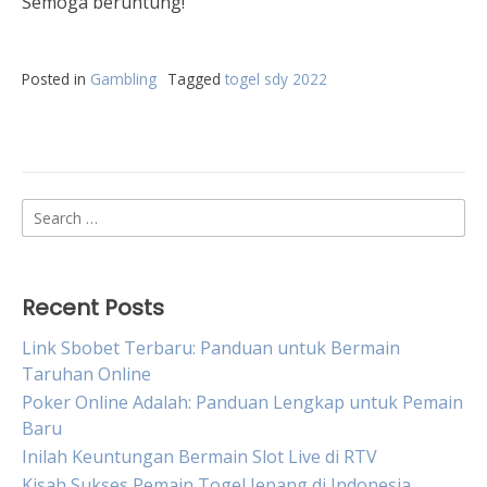
Semoga beruntung!
Posted in
Gambling
Tagged
togel sdy 2022
Search
for:
Recent Posts
Link Sbobet Terbaru: Panduan untuk Bermain
Taruhan Online
Poker Online Adalah: Panduan Lengkap untuk Pemain
Baru
Inilah Keuntungan Bermain Slot Live di RTV
Kisah Sukses Pemain Togel Jepang di Indonesia