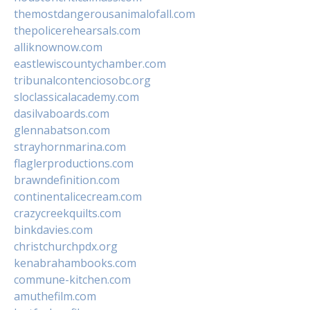
themostdangerousanimalofall.com
thepolicerehearsals.com
alliknownow.com
eastlewiscountychamber.com
tribunalcontenciosobc.org
sloclassicalacademy.com
dasilvaboards.com
glennabatson.com
strayhornmarina.com
flaglerproductions.com
brawndefinition.com
continentalicecream.com
crazycreekquilts.com
binkdavies.com
christchurchpdx.org
kenabrahambooks.com
commune-kitchen.com
amuthefilm.com