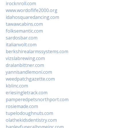
irocknroll.com
www.wordoflife2000.org
idahosquaredancing.com
tawawcabins.com
folksemantic.com
sardosbar.com
italianvolt.com
berkshirealarmssystems.com
vizslabrewing.com
dralanbittner.com
yannisandlemoni.com
weedpatchgazette.com
kblinc.com
eriesingletrack.com
pamperedpetsnorthport.com
rosiemade.com
tupelodoughnuts.com
olathekidsdentistry.com
hanleyfuneralhomeinc.com