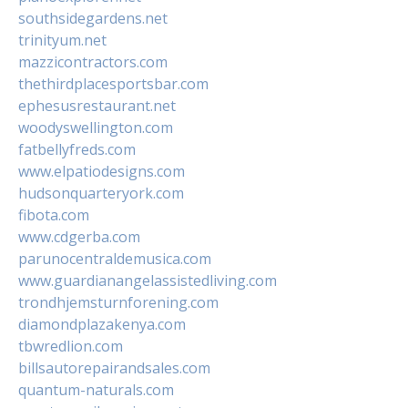
southsidegardens.net
trinityum.net
mazzicontractors.com
thethirdplacesportsbar.com
ephesusrestaurant.net
woodyswellington.com
fatbellyfreds.com
www.elpatiodesigns.com
hudsonquarteryork.com
fibota.com
www.cdgerba.com
parunocentraldemusica.com
www.guardianangelassistedliving.com
trondhjemsturnforening.com
diamondplazakenya.com
tbwredlion.com
billsautorepairandsales.com
quantum-naturals.com