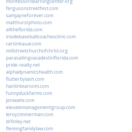
montessorilearningcenter.org
fergusonstreetfest.com
samjayneforever.com
matthurstphoto.com
alltheflorida.com
insidebaseballcoachesclinic.com
carsinkauai.com
millstreetchurchofchrist.org
parasailingvacadestinflorida.com
pride-realty.net
alphadynamicshealth.com
flutterbylash.com
hanlintearoom.com
funnyduckfarms.com
jenwaite.com
elevatemanagementgroup.com
leroyzimmerman.com
drfinley.net
flemingfamilylaw.com