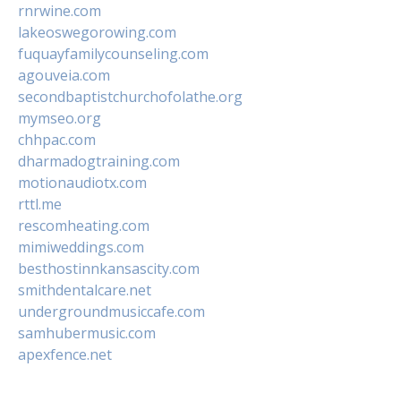
rnrwine.com
lakeoswegorowing.com
fuquayfamilycounseling.com
agouveia.com
secondbaptistchurchofolathe.org
mymseo.org
chhpac.com
dharmadogtraining.com
motionaudiotx.com
rttl.me
rescomheating.com
mimiweddings.com
besthostinnkansascity.com
smithdentalcare.net
undergroundmusiccafe.com
samhubermusic.com
apexfence.net