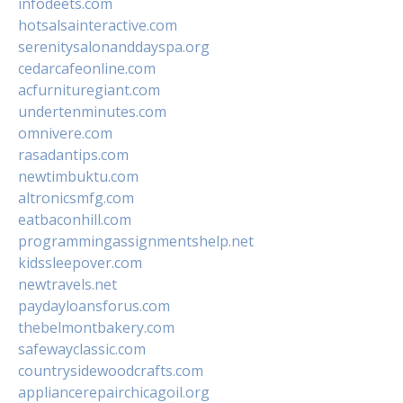
infodeets.com
hotsalsainteractive.com
serenitysalonanddayspa.org
cedarcafeonline.com
acfurnituregiant.com
undertenminutes.com
omnivere.com
rasadantips.com
newtimbuktu.com
altronicsmfg.com
eatbaconhill.com
programmingassignmentshelp.net
kidssleepover.com
newtravels.net
paydayloansforus.com
thebelmontbakery.com
safewayclassic.com
countrysidewoodcrafts.com
appliancerepairchicagoil.org