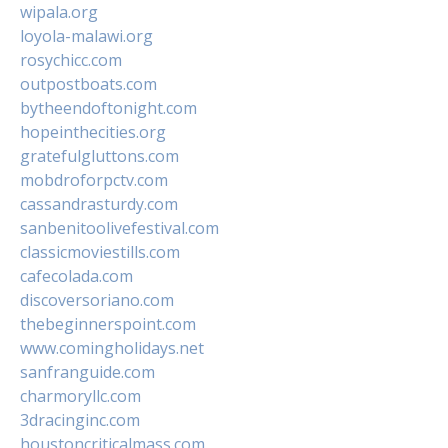
wipala.org
loyola-malawi.org
rosychicc.com
outpostboats.com
bytheendoftonight.com
hopeinthecities.org
gratefulgluttons.com
mobdroforpctv.com
cassandrasturdy.com
sanbenitoolivefestival.com
classicmoviestills.com
cafecolada.com
discoversoriano.com
thebeginnerspoint.com
www.comingholidays.net
sanfranguide.com
charmoryllc.com
3dracinginc.com
houstoncriticalmass.com