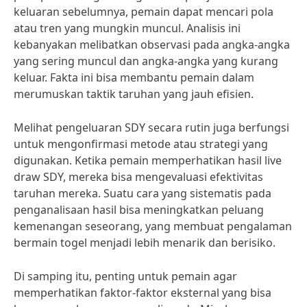
keluaran sebelumnya, pemain dapat mencari pola
atau tren yang mungkin muncul. Analisis ini
kebanyakan melibatkan observasi pada angka-angka
yang sering muncul dan angka-angka yang kurang
keluar. Fakta ini bisa membantu pemain dalam
merumuskan taktik taruhan yang jauh efisien.
Melihat pengeluaran SDY secara rutin juga berfungsi
untuk mengonfirmasi metode atau strategi yang
digunakan. Ketika pemain memperhatikan hasil live
draw SDY, mereka bisa mengevaluasi efektivitas
taruhan mereka. Suatu cara yang sistematis pada
penganalisaan hasil bisa meningkatkan peluang
kemenangan seseorang, yang membuat pengalaman
bermain togel menjadi lebih menarik dan berisiko.
Di samping itu, penting untuk pemain agar
memperhatikan faktor-faktor eksternal yang bisa