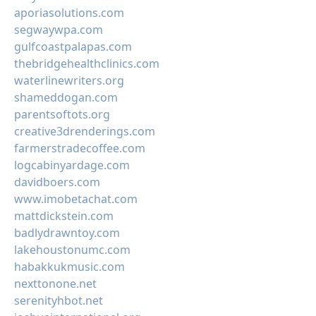
aporiasolutions.com
segwaywpa.com
gulfcoastpalapas.com
thebridgehealthclinics.com
waterlinewriters.org
shameddogan.com
parentsoftots.org
creative3drenderings.com
farmerstradecoffee.com
logcabinyardage.com
davidboers.com
www.imobetachat.com
mattdickstein.com
badlydrawntoy.com
lakehoustonumc.com
habakkukmusic.com
nexttonone.net
serenityhbot.net