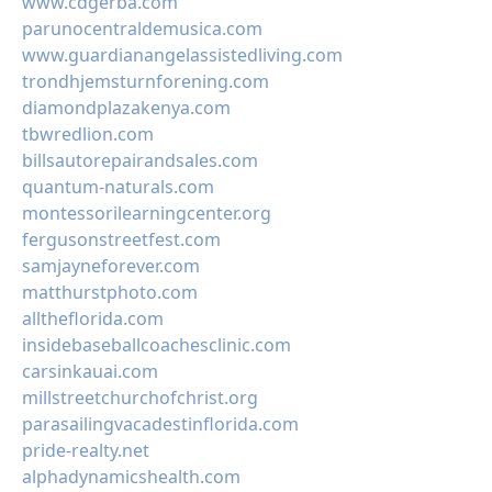
www.cdgerba.com
parunocentraldemusica.com
www.guardianangelassistedliving.com
trondhjemsturnforening.com
diamondplazakenya.com
tbwredlion.com
billsautorepairandsales.com
quantum-naturals.com
montessorilearningcenter.org
fergusonstreetfest.com
samjayneforever.com
matthurstphoto.com
alltheflorida.com
insidebaseballcoachesclinic.com
carsinkauai.com
millstreetchurchofchrist.org
parasailingvacadestinflorida.com
pride-realty.net
alphadynamicshealth.com