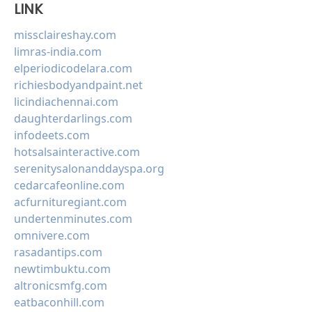
LINK
missclaireshay.com
limras-india.com
elperiodicodelara.com
richiesbodyandpaint.net
licindiachennai.com
daughterdarlings.com
infodeets.com
hotsalsainteractive.com
serenitysalonanddayspa.org
cedarcafeonline.com
acfurnituregiant.com
undertenminutes.com
omnivere.com
rasadantips.com
newtimbuktu.com
altronicsmfg.com
eatbaconhill.com