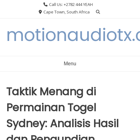
Skip
Call Us: +2782 444 YEAH
to
Cape Town, South Africa
content
motionaudiotx
Menu
Taktik Menang di
Permainan Togel
Sydney: Analisis Hasil
dan Pengundian