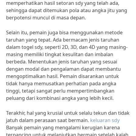
memperhatikan hasil setoran sdy yang telah ada,
sehingga dapat ditemukan pola atau angka jitu yang
berpotensi muncul di masa depan.
Selain itu, pemain juga bisa menggunakan metode
taruhan yang tepat. Ada bermacam jenis taruhan
dalam togel sdy, seperti 2D, 3D, dan 4D yang masing-
masing memiliki tingkat kesulitan dan imbalan
berbeda. Menentukan jenis taruhan yang sesuai
dengan modal dan pengalaman dapat membantu
mengoptimalkan hasil. Pemain disarankan untuk
tidak hanya memusatkan perhatian pada angka
tinggi, tetapi sangat perlu mempertimbangkan
peluang dari kombinasi angka yang lebih kecil.
Terakhir, hal yang krusial untuk selalu tekun dan tidak
jatuh dalam perasaan saat bermain.
keluaran sdy
Banyak pemain yang mengalami kerugian karena
terpancing untuk melanjutkan bermain setelah kalah