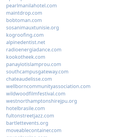
pearlmanilahotel.com
maintdrop.com
bobtoman.com
sosanimauxtunisie.org
kogroofing.com
alpinedentist.net
radioenergiadance.com
kookotheek.com
panayiotislamprou.com
southcampusgateway.com
chateaudelisse.com
wellborncommunityassociation.com
wildwoodfilmfestival.com
westnorthamptonshirejpu.org
hotelbrasile.com
fultonstreetjazz.com
bartlettevents.org
moveablecontainer.com