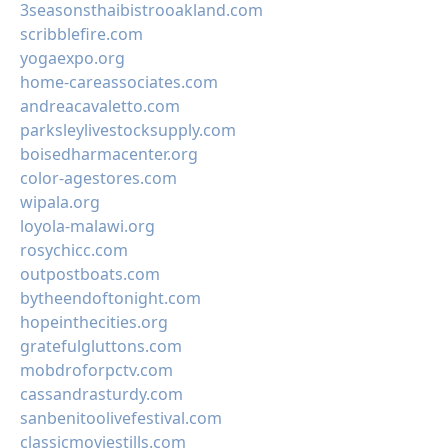
3seasonsthaibistrooakland.com
scribblefire.com
yogaexpo.org
home-careassociates.com
andreacavaletto.com
parksleylivestocksupply.com
boisedharmacenter.org
color-agestores.com
wipala.org
loyola-malawi.org
rosychicc.com
outpostboats.com
bytheendoftonight.com
hopeinthecities.org
gratefulgluttons.com
mobdroforpctv.com
cassandrasturdy.com
sanbenitoolivefestival.com
classicmoviestills.com