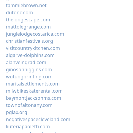
tammiebrown.net
dutonc.com
thelongescape.com
mattolegrange.com
junglelodgecostarica.com
christianfestivals.org
visitcountrykitchen.com
algarve-dolphins.com
alanveingrad.com
ginosonhiggins.com
wutungprinting.com
maritalsettlements.com
milwbikeskaterental.com
baymontjacksonms.com
townofaltonany.com
pglax.org
negativespacecleveland.com
liuteriapaoletti.com