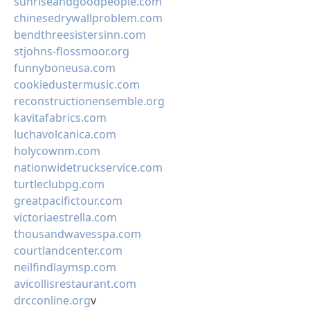
sunriseandgoodpeople.com
chinesedrywallproblem.com
bendthreesistersinn.com
stjohns-flossmoor.org
funnyboneusa.com
cookiedustermusic.com
reconstructionensemble.org
kavitafabrics.com
luchavolcanica.com
holycownm.com
nationwidetruckservice.com
turtleclubpg.com
greatpacifictour.com
victoriaestrella.com
thousandwavesspa.com
courtlandcenter.com
neilfindlaymsp.com
avicollisrestaurant.com
drcconline.org
v