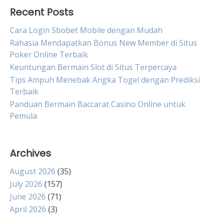
Recent Posts
Cara Login Sbobet Mobile dengan Mudah
Rahasia Mendapatkan Bonus New Member di Situs
Poker Online Terbaik
Keuntungan Bermain Slot di Situs Terpercaya
Tips Ampuh Menebak Angka Togel dengan Prediksi
Terbaik
Panduan Bermain Baccarat Casino Online untuk
Pemula
Archives
August 2026
(35)
July 2026
(157)
June 2026
(71)
April 2026
(3)