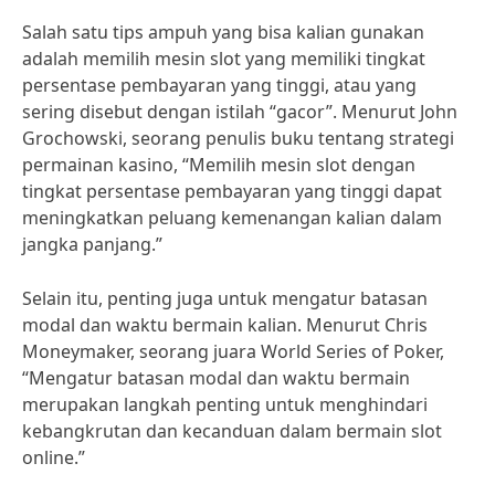
Salah satu tips ampuh yang bisa kalian gunakan
adalah memilih mesin slot yang memiliki tingkat
persentase pembayaran yang tinggi, atau yang
sering disebut dengan istilah “gacor”. Menurut John
Grochowski, seorang penulis buku tentang strategi
permainan kasino, “Memilih mesin slot dengan
tingkat persentase pembayaran yang tinggi dapat
meningkatkan peluang kemenangan kalian dalam
jangka panjang.”
Selain itu, penting juga untuk mengatur batasan
modal dan waktu bermain kalian. Menurut Chris
Moneymaker, seorang juara World Series of Poker,
“Mengatur batasan modal dan waktu bermain
merupakan langkah penting untuk menghindari
kebangkrutan dan kecanduan dalam bermain slot
online.”