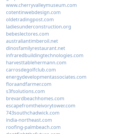
www.cherryvalleymuseum.com
cotentinwebdesign.com
oldetradingpost.com
ladiesunderconstruction.org
bebeslectores.com
australiantimberoil.net
dinosfamilyrestaurant.net
infraredbuildingtechnologies.com
harvesttablehermann.com
carrosdegolfclub.com
energydevelopmentassociates.com
floraandfarmer.com
s3fsolutions.com
brevardbeachhomes.com
escapefromtheivorytower.com
743southchadwick.com
india-northeast.com
roofing-palmbeach.com