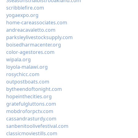
3seasonsthaibistrooakland.com
scribblefire.com
yogaexpo.org
home-careassociates.com
andreacavaletto.com
parksleylivestocksupply.com
boisedharmacenter.org
color-agestores.com
wipala.org
loyola-malawi.org
rosychicc.com
outpostboats.com
bytheendoftonight.com
hopeinthecities.org
gratefulgluttons.com
mobdroforpctv.com
cassandrasturdy.com
sanbenitoolivefestival.com
classicmoviestills.com