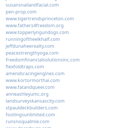
susansnailandfacial.com
pen-prop.com
www.tigertrendsprinceton.com
www.fathers4freedom.org
www.topperlyngundogs.com
runningoftheelkhalf.com
jeffdunaheerealty.com
peacestrengthyoga.com
freedomfinancialsolutionsinc.com
flexfoldtraps.com
amendsracingengines.com
www.kortormorthai.com
www.fatandqueer.com
anneashleyumc.org
landsurveyskansascity.com
stpauldeckbuilders.com
footingsunlimited.com
runsnoqualmie.com