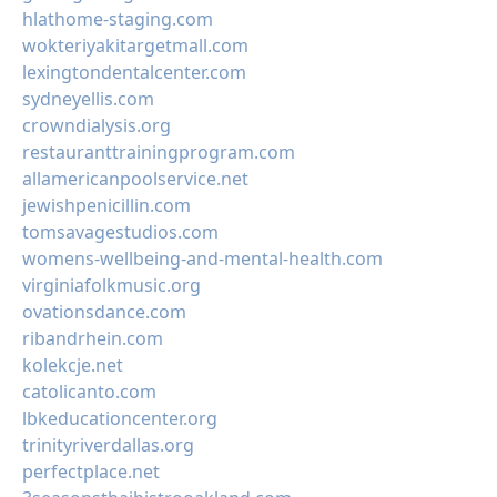
hlathome-staging.com
wokteriyakitargetmall.com
lexingtondentalcenter.com
sydneyellis.com
crowndialysis.org
restauranttrainingprogram.com
allamericanpoolservice.net
jewishpenicillin.com
tomsavagestudios.com
womens-wellbeing-and-mental-health.com
virginiafolkmusic.org
ovationsdance.com
ribandrhein.com
kolekcje.net
catolicanto.com
lbkeducationcenter.org
trinityriverdallas.org
perfectplace.net