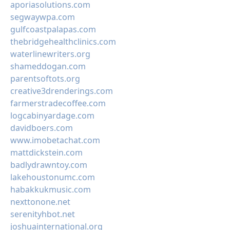
aporiasolutions.com
segwaywpa.com
gulfcoastpalapas.com
thebridgehealthclinics.com
waterlinewriters.org
shameddogan.com
parentsoftots.org
creative3drenderings.com
farmerstradecoffee.com
logcabinyardage.com
davidboers.com
www.imobetachat.com
mattdickstein.com
badlydrawntoy.com
lakehoustonumc.com
habakkukmusic.com
nexttonone.net
serenityhbot.net
joshuainternational.org