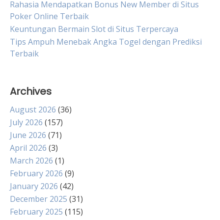
Rahasia Mendapatkan Bonus New Member di Situs
Poker Online Terbaik
Keuntungan Bermain Slot di Situs Terpercaya
Tips Ampuh Menebak Angka Togel dengan Prediksi
Terbaik
Archives
August 2026
(36)
July 2026
(157)
June 2026
(71)
April 2026
(3)
March 2026
(1)
February 2026
(9)
January 2026
(42)
December 2025
(31)
February 2025
(115)