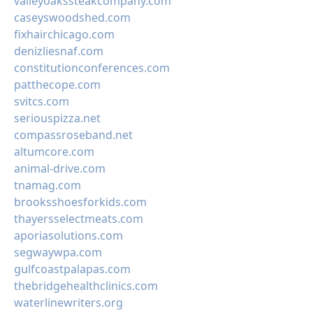
valleyoakssteakcompany.com
caseyswoodshed.com
fixhairchicago.com
denizliesnaf.com
constitutionconferences.com
patthecope.com
svitcs.com
seriouspizza.net
compassroseband.net
altumcore.com
animal-drive.com
tnamag.com
brooksshoesforkids.com
thayersselectmeats.com
aporiasolutions.com
segwaywpa.com
gulfcoastpalapas.com
thebridgehealthclinics.com
waterlinewriters.org