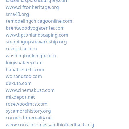
lascolinasplasticsurgery.com
www.cliftonheritage.org
sma43.org
remodelingchicagoonline.com
brentwoodyogacenter.com
www.tiptonlandscaping.com
steppingupstewardship.org
ccvoptica.com
washingtonlehigh.com
luigisbakery.com
hanabi-sushi.com
wolfandzed.com
dekuta.com
www.cinemabuzz.com
mixdepot.net
rosewoodmcs.com
sycamorehistory.org
cornerstonerealty.net
www.consciousnessandbiofeedback.org