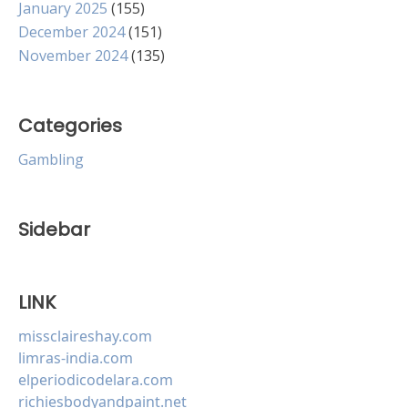
January 2025
(155)
December 2024
(151)
November 2024
(135)
Categories
Gambling
Sidebar
LINK
missclaireshay.com
limras-india.com
elperiodicodelara.com
richiesbodyandpaint.net