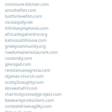
commune-kitchen.com
amuthefilm.com
lustforlovefilm.com
nicolasjolly.net
infinitasymphonia.com
africanlegalcentre.org
katsusushihouse.com
greelycommunity.org
ruedumainerestaurant.com
rosetzsky.com
glonojad.com
revistanuevagrecia.com
stjames-church.com
scotty2naughty.com
doreeshafrir.com
charmcitycomedyproject.com
beawareproductions.com
contextdrivenagility.com