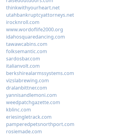
raisedoutdoors.com
thinkwithyourheart.net
utahbankruptcyattorneys.net
irocknroll.com
www.wordoflife2000.org
idahosquaredancing.com
tawawcabins.com
folksemantic.com
sardosbar.com
italianvolt.com
berkshirealarmssystems.com
vizslabrewing.com
dralanbittner.com
yannisandlemoni.com
weedpatchgazette.com
kblinc.com
eriesingletrack.com
pamperedpetsnorthport.com
rosiemade.com