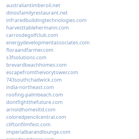
australiantimberoil.net
dinosfamilyrestaurant.net
infraredbuildingtechnologies.com
harvesttablehermann.com
carrosdegolfclub.com
energydevelopmentassociates.com
floraandfarmer.com
s3fsolutions.com
brevardbeachhomes.com
escapefromtheivorytower.com
743southchadwick.com
india-northeast.com
roofing-palmbeach.com
dontfightthefuture.com
arnoldhomesltd.com
coloredpencilcentral.com
cliftonfilmfest.com
imperialbarandlounge.com