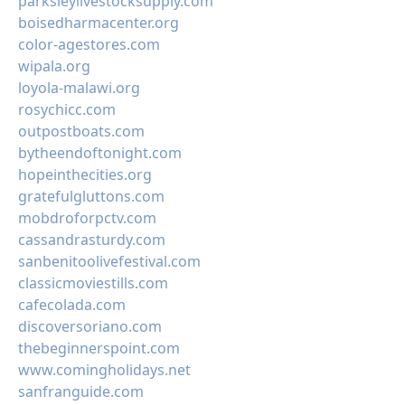
parksleylivestocksupply.com
boisedharmacenter.org
color-agestores.com
wipala.org
loyola-malawi.org
rosychicc.com
outpostboats.com
bytheendoftonight.com
hopeinthecities.org
gratefulgluttons.com
mobdroforpctv.com
cassandrasturdy.com
sanbenitoolivefestival.com
classicmoviestills.com
cafecolada.com
discoversoriano.com
thebeginnerspoint.com
www.comingholidays.net
sanfranguide.com