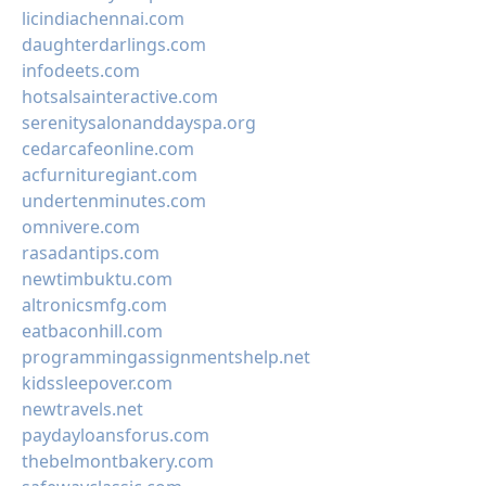
licindiachennai.com
daughterdarlings.com
infodeets.com
hotsalsainteractive.com
serenitysalonanddayspa.org
cedarcafeonline.com
acfurnituregiant.com
undertenminutes.com
omnivere.com
rasadantips.com
newtimbuktu.com
altronicsmfg.com
eatbaconhill.com
programmingassignmentshelp.net
kidssleepover.com
newtravels.net
paydayloansforus.com
thebelmontbakery.com