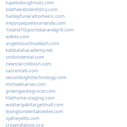
tupelodoughnuts.com
olathekidsdentistry.com
hanleyfuneralhomeinc.com
mejorpaquetesorlando.com
1stand10sportsbarandgrill.com
w4btx.com
angelstouchnaillash.com
kabbalahacademy.net
smilondental.com
newstarcollision.com
sasrentals.com
secondsighttechnology.com
michaelsarver.com
greengeckogrocer.com
hlathome-staging.com
wokteriyakitargetmall.com
lexingtondentalcenter.com
sydneyellis.com
crowndialysis.org