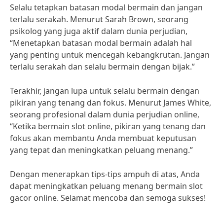
Selalu tetapkan batasan modal bermain dan jangan
terlalu serakah. Menurut Sarah Brown, seorang
psikolog yang juga aktif dalam dunia perjudian,
“Menetapkan batasan modal bermain adalah hal
yang penting untuk mencegah kebangkrutan. Jangan
terlalu serakah dan selalu bermain dengan bijak.”
Terakhir, jangan lupa untuk selalu bermain dengan
pikiran yang tenang dan fokus. Menurut James White,
seorang profesional dalam dunia perjudian online,
“Ketika bermain slot online, pikiran yang tenang dan
fokus akan membantu Anda membuat keputusan
yang tepat dan meningkatkan peluang menang.”
Dengan menerapkan tips-tips ampuh di atas, Anda
dapat meningkatkan peluang menang bermain slot
gacor online. Selamat mencoba dan semoga sukses!