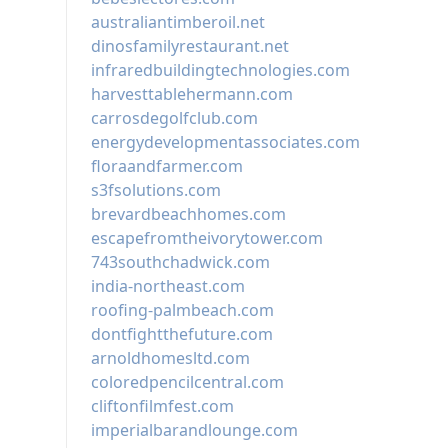
australiantimberoil.net
dinosfamilyrestaurant.net
infraredbuildingtechnologies.com
harvesttablehermann.com
carrosdegolfclub.com
energydevelopmentassociates.com
floraandfarmer.com
s3fsolutions.com
brevardbeachhomes.com
escapefromtheivorytower.com
743southchadwick.com
india-northeast.com
roofing-palmbeach.com
dontfightthefuture.com
arnoldhomesltd.com
coloredpencilcentral.com
cliftonfilmfest.com
imperialbarandlounge.com