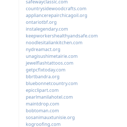
safewayclassic.com
countrysidewoodcrafts.com
appliancerepairchicagoil.org
ontariotbf.org
instalegendary.com
keepworkershealthyandsafe.com
noodlesitaliankitchen.com
nydreamact.org
unagisushimetairie.com
jewelflashtattoos.com
getpcfixtoday.com
bbrtbandra.org
bluebonnetcountry.com
epicclipart.com
pearlmanilahotel.com
maintdrop.com
bobtoman.com
sosanimauxtunisie.org
kogroofing.com