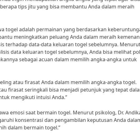
berapa tips jitu yang bisa membantu Anda dalam meraih
a togel adalah permainan yang berdasarkan keberuntung
mbantu meningkatkan peluang Anda dalam meraih kemenan
is terhadap data-data keluaran togel sebelumnya. Menuru
isis data keluaran togel sebelumnya, Anda bisa melihat pol
kannya sebagai acuan dalam memilih angka-angka untuk
eling atau firasat Anda dalam memilih angka-angka togel.
tau firasat seringkali bisa menjadi petunjuk yang tepat dal
tuk mengikuti intuisi Anda.”
rbawa emosi saat bermain togel. Menurut psikolog, Dr. Andik
ngaruhi konsentrasi dan pengambilan keputusan Anda dala
rnih dalam bermain togel.”