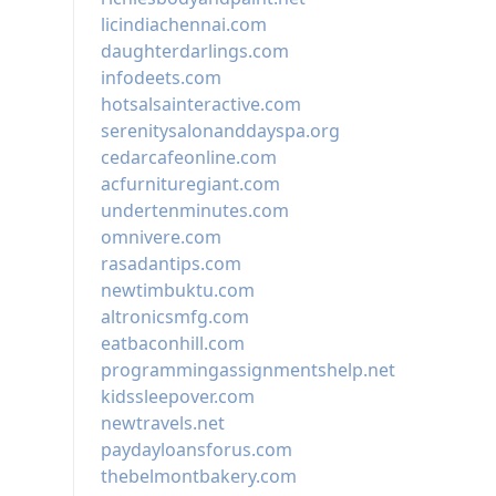
licindiachennai.com
daughterdarlings.com
infodeets.com
hotsalsainteractive.com
serenitysalonanddayspa.org
cedarcafeonline.com
acfurnituregiant.com
undertenminutes.com
omnivere.com
rasadantips.com
newtimbuktu.com
altronicsmfg.com
eatbaconhill.com
programmingassignmentshelp.net
kidssleepover.com
newtravels.net
paydayloansforus.com
thebelmontbakery.com