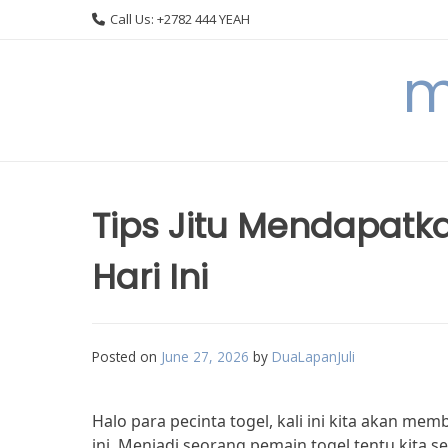
Skip
Call Us: +2782 444 YEAH
to
content
m
Tips Jitu Mendapatk
Hari Ini
Posted on
June 27, 2026
by
DuaLapanJuli
Halo para pecinta togel, kali ini kita akan me
ini. Menjadi seorang pemain togel tentu kita