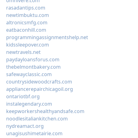
omnivere.com
rasadantips.com
newtimbuktu.com
altronicsmfg.com
eatbaconhill.com
programmingassignmentshelp.net
kidssleepover.com
newtravels.net
paydayloansforus.com
thebelmontbakery.com
safewayclassic.com
countrysidewoodcrafts.com
appliancerepairchicagoil.org
ontariotbf.org
instalegendary.com
keepworkershealthyandsafe.com
noodlesitaliankitchen.com
nydreamact.org
unagisushimetairie.com