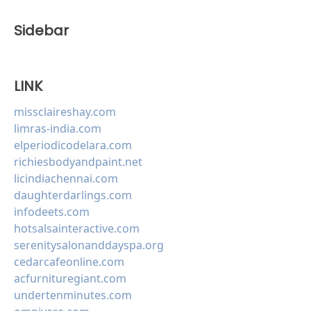
Sidebar
LINK
missclaireshay.com
limras-india.com
elperiodicodelara.com
richiesbodyandpaint.net
licindiachennai.com
daughterdarlings.com
infodeets.com
hotsalsainteractive.com
serenitysalonanddayspa.org
cedarcafeonline.com
acfurnituregiant.com
undertenminutes.com