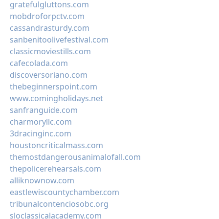
gratefulgluttons.com
mobdroforpctv.com
cassandrasturdy.com
sanbenitoolivefestival.com
classicmoviestills.com
cafecolada.com
discoversoriano.com
thebeginnerspoint.com
www.comingholidays.net
sanfranguide.com
charmoryllc.com
3dracinginc.com
houstoncriticalmass.com
themostdangerousanimalofall.com
thepolicerehearsals.com
alliknownow.com
eastlewiscountychamber.com
tribunalcontenciosobc.org
sloclassicalacademy.com