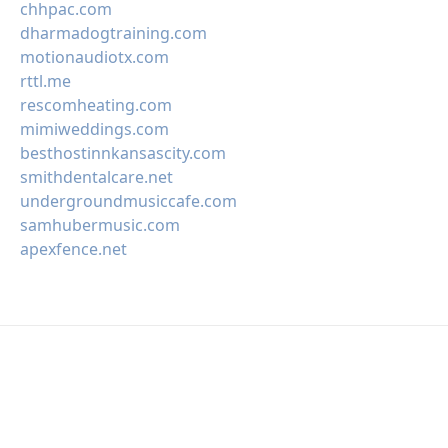
chhpac.com
dharmadogtraining.com
motionaudiotx.com
rttl.me
rescomheating.com
mimiweddings.com
besthostinnkansascity.com
smithdentalcare.net
undergroundmusiccafe.com
samhubermusic.com
apexfence.net