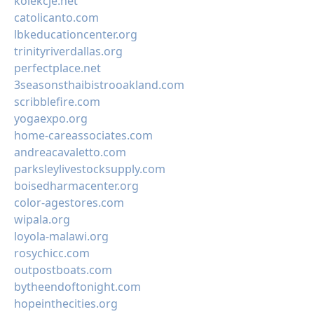
kolekcje.net
catolicanto.com
lbkeducationcenter.org
trinityriverdallas.org
perfectplace.net
3seasonsthaibistrooakland.com
scribblefire.com
yogaexpo.org
home-careassociates.com
andreacavaletto.com
parksleylivestocksupply.com
boisedharmacenter.org
color-agestores.com
wipala.org
loyola-malawi.org
rosychicc.com
outpostboats.com
bytheendoftonight.com
hopeinthecities.org