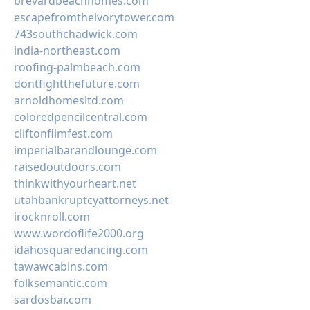
brevardbeachhomes.com
escapefromtheivorytower.com
743southchadwick.com
india-northeast.com
roofing-palmbeach.com
dontfightthefuture.com
arnoldhomesltd.com
coloredpencilcentral.com
cliftonfilmfest.com
imperialbarandlounge.com
raisedoutdoors.com
thinkwithyourheart.net
utahbankruptcyattorneys.net
irocknroll.com
www.wordoflife2000.org
idahosquaredancing.com
tawawcabins.com
folksemantic.com
sardosbar.com