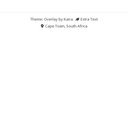
Theme: Overlay by
Kaira
.
Extra Text
Cape Town, South Africa