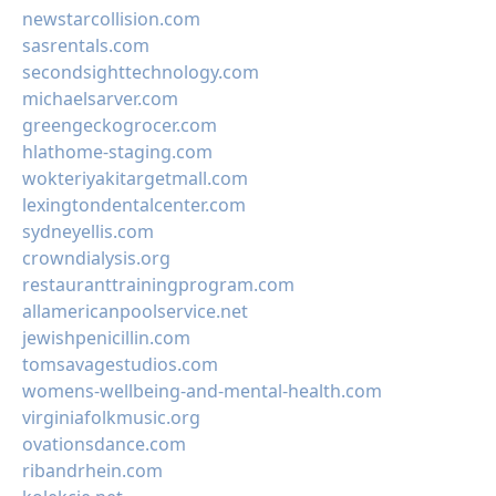
newstarcollision.com
sasrentals.com
secondsighttechnology.com
michaelsarver.com
greengeckogrocer.com
hlathome-staging.com
wokteriyakitargetmall.com
lexingtondentalcenter.com
sydneyellis.com
crowndialysis.org
restauranttrainingprogram.com
allamericanpoolservice.net
jewishpenicillin.com
tomsavagestudios.com
womens-wellbeing-and-mental-health.com
virginiafolkmusic.org
ovationsdance.com
ribandrhein.com