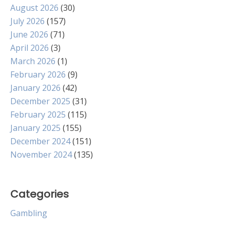
August 2026
(30)
July 2026
(157)
June 2026
(71)
April 2026
(3)
March 2026
(1)
February 2026
(9)
January 2026
(42)
December 2025
(31)
February 2025
(115)
January 2025
(155)
December 2024
(151)
November 2024
(135)
Categories
Gambling