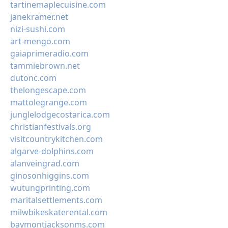
tartinemaplecuisine.com
janekramer.net
nizi-sushi.com
art-mengo.com
gaiaprimeradio.com
tammiebrown.net
dutonc.com
thelongescape.com
mattolegrange.com
junglelodgecostarica.com
christianfestivals.org
visitcountrykitchen.com
algarve-dolphins.com
alanveingrad.com
ginosonhiggins.com
wutungprinting.com
maritalsettlements.com
milwbikeskaterental.com
baymontjacksonms.com