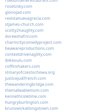
ruedumainerestaurant.com
rosetzsky.com
glonojad.com
revistanuevagrecia.com
stjames-church.com
scotty2naughty.com
doreeshafrir.com
charmcitycomedyproject.com
beawareproductions.com
contextdrivenagility.com
ibikeoulu.com
coffinshakers.com
stmaryofczestochowa.org
justicejudifrench.com
thewanderingbridge.com
themalleablemom.com
kennethcoletime.com
hungryburlington.com
brunswickatlongstown.com