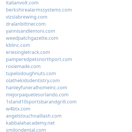
italianvolt.com
berkshirealarmssystems.com
vizslabrewing.com
dralanbittner.com
yannisandlemoni.com
weedpatchgazette.com
kblinc.com
eriesingletrack.com
pamperedpetsnorthport.com
rosiemade.com
tupelodoughnuts.com
olathekidsdentistry.com
hanleyfuneralhomeinc.com
mejorpaquetesorlando.com
1stand10sportsbarandgrill.com
w4btx.com
angelstouchnaillash.com
kabbalahacademy.net
smilondental.com