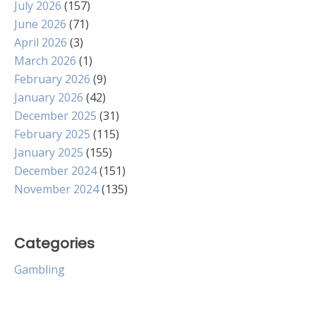
July 2026
(157)
June 2026
(71)
April 2026
(3)
March 2026
(1)
February 2026
(9)
January 2026
(42)
December 2025
(31)
February 2025
(115)
January 2025
(155)
December 2024
(151)
November 2024
(135)
Categories
Gambling