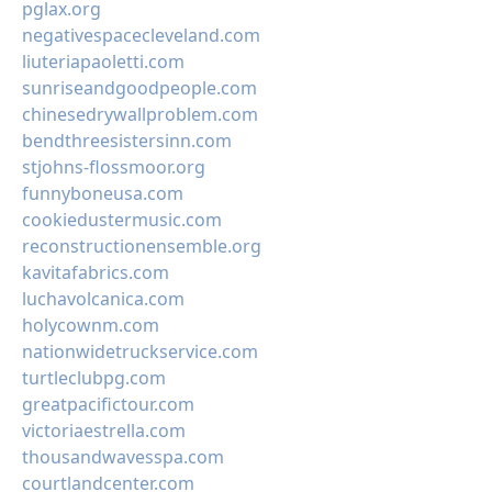
pglax.org
negativespacecleveland.com
liuteriapaoletti.com
sunriseandgoodpeople.com
chinesedrywallproblem.com
bendthreesistersinn.com
stjohns-flossmoor.org
funnyboneusa.com
cookiedustermusic.com
reconstructionensemble.org
kavitafabrics.com
luchavolcanica.com
holycownm.com
nationwidetruckservice.com
turtleclubpg.com
greatpacifictour.com
victoriaestrella.com
thousandwavesspa.com
courtlandcenter.com