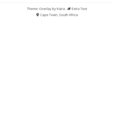
Theme: Overlay by
Kaira
.
Extra Text
Cape Town, South Africa