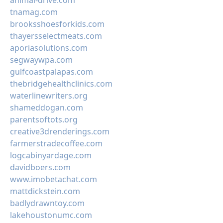
animal-drive.com
tnamag.com
brooksshoesforkids.com
thayersselectmeats.com
aporiasolutions.com
segwaywpa.com
gulfcoastpalapas.com
thebridgehealthclinics.com
waterlinewriters.org
shameddogan.com
parentsoftots.org
creative3drenderings.com
farmerstradecoffee.com
logcabinyardage.com
davidboers.com
www.imobetachat.com
mattdickstein.com
badlydrawntoy.com
lakehoustonumc.com