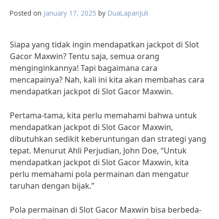
Posted on
January 17, 2025
by
DuaLapanJuli
Siapa yang tidak ingin mendapatkan jackpot di Slot
Gacor Maxwin? Tentu saja, semua orang
menginginkannya! Tapi bagaimana cara
mencapainya? Nah, kali ini kita akan membahas cara
mendapatkan jackpot di Slot Gacor Maxwin.
Pertama-tama, kita perlu memahami bahwa untuk
mendapatkan jackpot di Slot Gacor Maxwin,
dibutuhkan sedikit keberuntungan dan strategi yang
tepat. Menurut Ahli Perjudian, John Doe, “Untuk
mendapatkan jackpot di Slot Gacor Maxwin, kita
perlu memahami pola permainan dan mengatur
taruhan dengan bijak.”
Pola permainan di Slot Gacor Maxwin bisa berbeda-