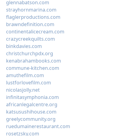
glennabatson.com
strayhornmarina.com
flaglerproductions.com
brawndefinition.com
continentalicecream.com
crazycreekquilts.com
binkdavies.com
christchurchpdx.org
kenabrahambooks.com
commune-kitchen.com
amuthefilm.com
lustforlovefilm.com
nicolasjolly.net
infinitasymphonia.com
africanlegalcentre.org
katsusushihouse.com
greelycommunity.org
ruedumainerestaurant.com
rosetzsky.com