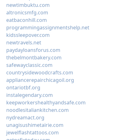
newtimbuktu.com
altronicsmfg.com
eatbaconhill.com
programmingassignmentshelp.net
kidssleepover.com
newtravels.net
paydayloansforus.com
thebelmontbakery.com
safewayclassic.com
countrysidewoodcrafts.com
appliancerepairchicagoil.org
ontariotbf.org
instalegendary.com
keepworkershealthyandsafe.com
noodlesitaliankitchen.com
nydreamact.org
unagisushimetairie.com
jewelflashtattoos.com