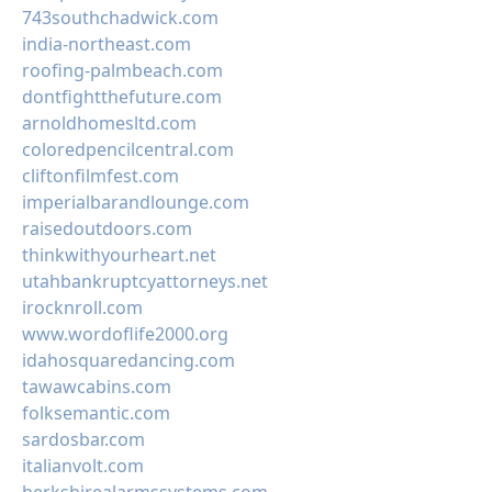
743southchadwick.com
india-northeast.com
roofing-palmbeach.com
dontfightthefuture.com
arnoldhomesltd.com
coloredpencilcentral.com
cliftonfilmfest.com
imperialbarandlounge.com
raisedoutdoors.com
thinkwithyourheart.net
utahbankruptcyattorneys.net
irocknroll.com
www.wordoflife2000.org
idahosquaredancing.com
tawawcabins.com
folksemantic.com
sardosbar.com
italianvolt.com