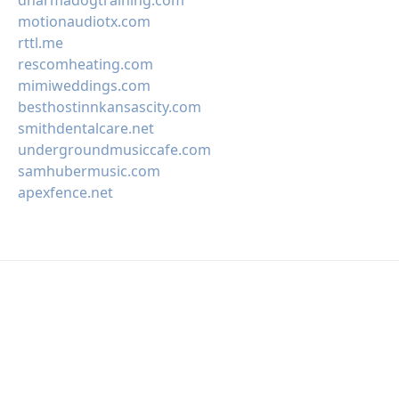
dharmadogtraining.com
motionaudiotx.com
rttl.me
rescomheating.com
mimiweddings.com
besthostinnkansascity.com
smithdentalcare.net
undergroundmusiccafe.com
samhubermusic.com
apexfence.net