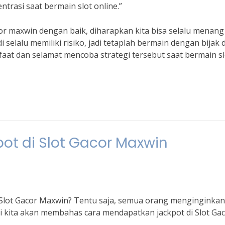
rasi saat bermain slot online.”
r maxwin dengan baik, diharapkan kita bisa selalu menang
 selalu memiliki risiko, jadi tetaplah bermain dengan bijak 
aat dan selamat mencoba strategi tersebut saat bermain sl
t di Slot Gacor Maxwin
i Slot Gacor Maxwin? Tentu saja, semua orang menginginkan
i kita akan membahas cara mendapatkan jackpot di Slot Ga