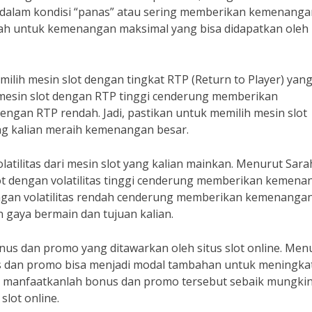
 dalam kondisi “panas” atau sering memberikan kemenanga
lah untuk kemenangan maksimal yang bisa didapatkan oleh
emilih mesin slot dengan tingkat RTP (Return to Player) yan
e, mesin slot dengan RTP tinggi cenderung memberikan
engan RTP rendah. Jadi, pastikan untuk memilih mesin slot
g kalian meraih kemenangan besar.
latilitas dari mesin slot yang kalian mainkan. Menurut Sara
ot dengan volatilitas tinggi cenderung memberikan kemena
ngan volatilitas rendah cenderung memberikan kemenangan 
n gaya bermain dan tujuan kalian.
us dan promo yang ditawarkan oleh situs slot online. Men
us dan promo bisa menjadi modal tambahan untuk meningka
i, manfaatkanlah bonus dan promo tersebut sebaik mungki
lot online.