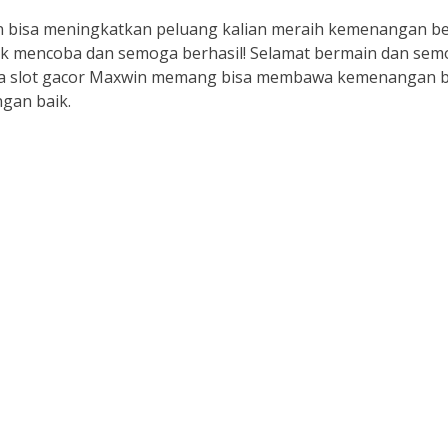
ian bisa meningkatkan peluang kalian meraih kemenangan b
ntuk mencoba dan semoga berhasil! Selamat bermain dan se
sia slot gacor Maxwin memang bisa membawa kemenangan b
gan baik.