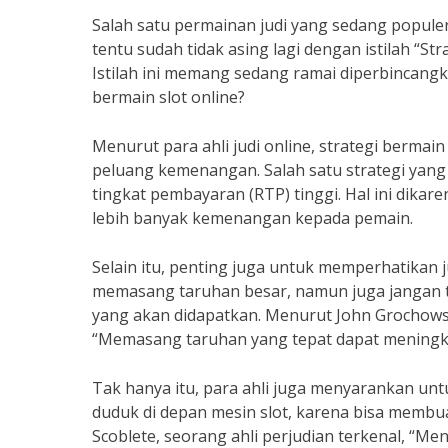
Salah satu permainan judi yang sedang populer 
tentu sudah tidak asing lagi dengan istilah “
Istilah ini memang sedang ramai diperbincangka
bermain slot online?
Menurut para ahli judi online, strategi berm
peluang kemenangan. Salah satu strategi yang 
tingkat pembayaran (RTP) tinggi. Hal ini dik
lebih banyak kemenangan kepada pemain.
Selain itu, penting juga untuk memperhatikan 
memasang taruhan besar, namun juga jangan 
yang akan didapatkan. Menurut John Grochowsk
“Memasang taruhan yang tepat dapat meningka
Tak hanya itu, para ahli juga menyarankan unt
duduk di depan mesin slot, karena bisa membua
Scoblete, seorang ahli perjudian terkenal, “