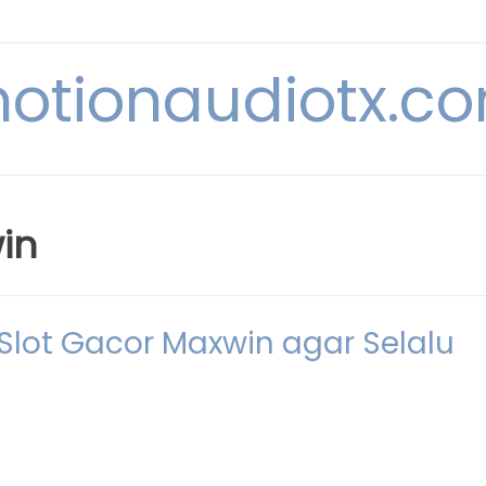
otionaudiotx.c
in
Slot Gacor Maxwin agar Selalu