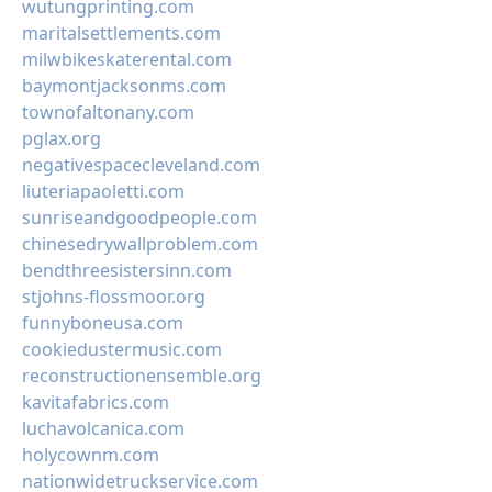
wutungprinting.com
maritalsettlements.com
milwbikeskaterental.com
baymontjacksonms.com
townofaltonany.com
pglax.org
negativespacecleveland.com
liuteriapaoletti.com
sunriseandgoodpeople.com
chinesedrywallproblem.com
bendthreesistersinn.com
stjohns-flossmoor.org
funnyboneusa.com
cookiedustermusic.com
reconstructionensemble.org
kavitafabrics.com
luchavolcanica.com
holycownm.com
nationwidetruckservice.com