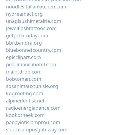
noodlesitaliankitchen.com
nydreamact.org
unagisushimetairie.com
jewelflashtattoos.com
getpcfixtoday.com
bbrtbandra.org
bluebonnetcountry.com
epicclipart.com
pearlmanilahotel.com
maintdrop.com
bobtoman.com
sosanimauxtunisie.org
kogroofing.com
alpinedentist.net
radioenergiadance.com
kookotheek.com
panayiotislamprou.com
southcampusgateway.com