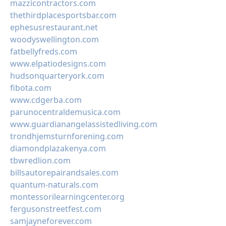
mazzicontractors.com
thethirdplacesportsbar.com
ephesusrestaurant.net
woodyswellington.com
fatbellyfreds.com
www.elpatiodesigns.com
hudsonquarteryork.com
fibota.com
www.cdgerba.com
parunocentraldemusica.com
www.guardianangelassistedliving.com
trondhjemsturnforening.com
diamondplazakenya.com
tbwredlion.com
billsautorepairandsales.com
quantum-naturals.com
montessorilearningcenter.org
fergusonstreetfest.com
samjayneforever.com