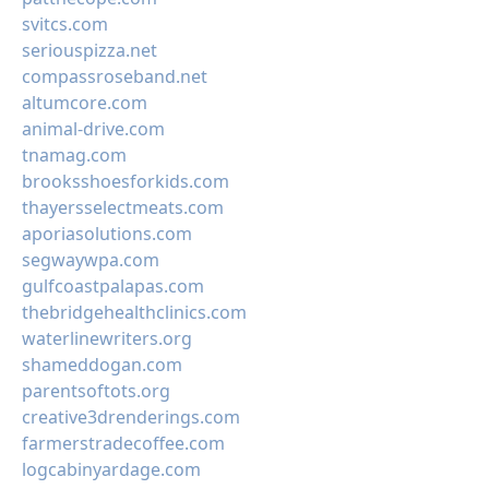
svitcs.com
seriouspizza.net
compassroseband.net
altumcore.com
animal-drive.com
tnamag.com
brooksshoesforkids.com
thayersselectmeats.com
aporiasolutions.com
segwaywpa.com
gulfcoastpalapas.com
thebridgehealthclinics.com
waterlinewriters.org
shameddogan.com
parentsoftots.org
creative3drenderings.com
farmerstradecoffee.com
logcabinyardage.com