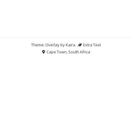
Theme: Overlay by
Kaira
.
Extra Text
Cape Town, South Africa