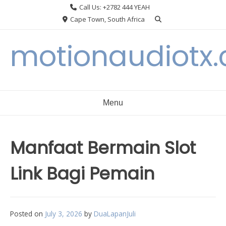
Skip
Call Us: +2782 444 YEAH
to
Cape Town, South Africa
content
motionaudiotx
Menu
Manfaat Bermain Slot
Link Bagi Pemain
Posted on
July 3, 2026
by
DuaLapanJuli