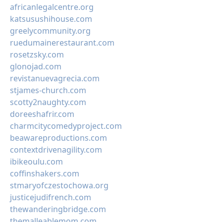
africanlegalcentre.org
katsusushihouse.com
greelycommunity.org
ruedumainerestaurant.com
rosetzsky.com
glonojad.com
revistanuevagrecia.com
stjames-church.com
scotty2naughty.com
doreeshafrir.com
charmcitycomedyproject.com
beawareproductions.com
contextdrivenagility.com
ibikeoulu.com
coffinshakers.com
stmaryofczestochowa.org
justicejudifrench.com
thewanderingbridge.com
themalleablemom.com