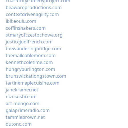
charmcitycomedyproject.com
beawareproductions.com
contextdrivenagility.com
ibikeoulu.com
coffinshakers.com
stmaryofczestochowa.org
justicejudifrench.com
thewanderingbridge.com
themalleablemom.com
kennethcoletime.com
hungryburlington.com
brunswickatlongstown.com
tartinemaplecuisine.com
janekramer.net
nizi-sushi.com
art-mengo.com
gaiaprimeradio.com
tammiebrown.net
dutonc.com