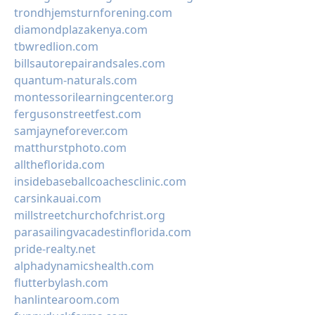
trondhjemsturnforening.com
diamondplazakenya.com
tbwredlion.com
billsautorepairandsales.com
quantum-naturals.com
montessorilearningcenter.org
fergusonstreetfest.com
samjayneforever.com
matthurstphoto.com
alltheflorida.com
insidebaseballcoachesclinic.com
carsinkauai.com
millstreetchurchofchrist.org
parasailingvacadestinflorida.com
pride-realty.net
alphadynamicshealth.com
flutterbylash.com
hanlintearoom.com