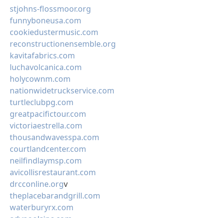
stjohns-flossmoor.org
funnyboneusa.com
cookiedustermusic.com
reconstructionensemble.org
kavitafabrics.com
luchavolcanica.com
holycownm.com
nationwidetruckservice.com
turtleclubpg.com
greatpacifictour.com
victoriaestrella.com
thousandwavesspa.com
courtlandcenter.com
neilfindlaymsp.com
avicollisrestaurant.com
drcconline.org
v
theplacebarandgrill.com
waterburyrx.com