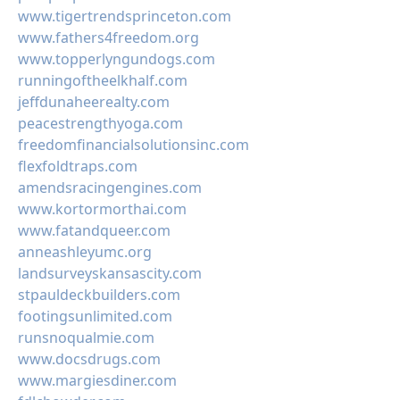
www.tigertrendsprinceton.com
www.fathers4freedom.org
www.topperlyngundogs.com
runningoftheelkhalf.com
jeffdunaheerealty.com
peacestrengthyoga.com
freedomfinancialsolutionsinc.com
flexfoldtraps.com
amendsracingengines.com
www.kortormorthai.com
www.fatandqueer.com
anneashleyumc.org
landsurveyskansascity.com
stpauldeckbuilders.com
footingsunlimited.com
runsnoqualmie.com
www.docsdrugs.com
www.margiesdiner.com