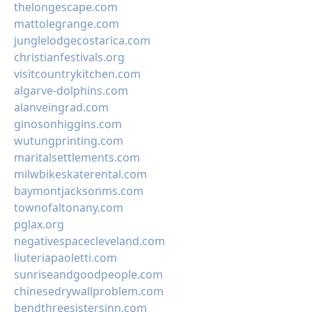
thelongescape.com
mattolegrange.com
junglelodgecostarica.com
christianfestivals.org
visitcountrykitchen.com
algarve-dolphins.com
alanveingrad.com
ginosonhiggins.com
wutungprinting.com
maritalsettlements.com
milwbikeskaterental.com
baymontjacksonms.com
townofaltonany.com
pglax.org
negativespacecleveland.com
liuteriapaoletti.com
sunriseandgoodpeople.com
chinesedrywallproblem.com
bendthreesistersinn.com