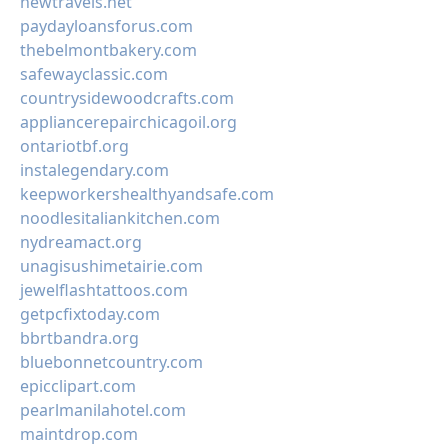
newtravels.net
paydayloansforus.com
thebelmontbakery.com
safewayclassic.com
countrysidewoodcrafts.com
appliancerepairchicagoil.org
ontariotbf.org
instalegendary.com
keepworkershealthyandsafe.com
noodlesitaliankitchen.com
nydreamact.org
unagisushimetairie.com
jewelflashtattoos.com
getpcfixtoday.com
bbrtbandra.org
bluebonnetcountry.com
epicclipart.com
pearlmanilahotel.com
maintdrop.com