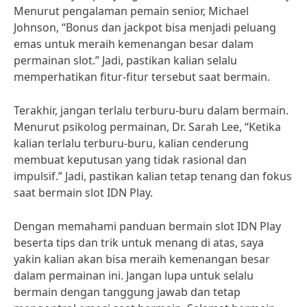
Menurut pengalaman pemain senior, Michael
Johnson, “Bonus dan jackpot bisa menjadi peluang
emas untuk meraih kemenangan besar dalam
permainan slot.” Jadi, pastikan kalian selalu
memperhatikan fitur-fitur tersebut saat bermain.
Terakhir, jangan terlalu terburu-buru dalam bermain.
Menurut psikolog permainan, Dr. Sarah Lee, “Ketika
kalian terlalu terburu-buru, kalian cenderung
membuat keputusan yang tidak rasional dan
impulsif.” Jadi, pastikan kalian tetap tenang dan fokus
saat bermain slot IDN Play.
Dengan memahami panduan bermain slot IDN Play
beserta tips dan trik untuk menang di atas, saya
yakin kalian akan bisa meraih kemenangan besar
dalam permainan ini. Jangan lupa untuk selalu
bermain dengan tanggung jawab dan tetap