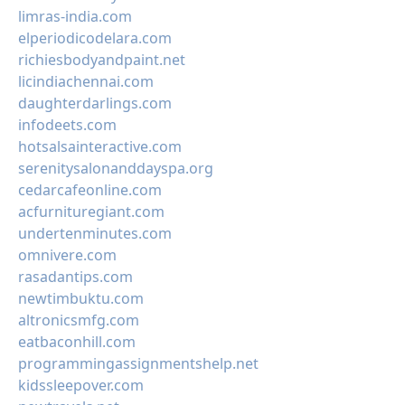
limras-india.com
elperiodicodelara.com
richiesbodyandpaint.net
licindiachennai.com
daughterdarlings.com
infodeets.com
hotsalsainteractive.com
serenitysalonanddayspa.org
cedarcafeonline.com
acfurnituregiant.com
undertenminutes.com
omnivere.com
rasadantips.com
newtimbuktu.com
altronicsmfg.com
eatbaconhill.com
programmingassignmentshelp.net
kidssleepover.com