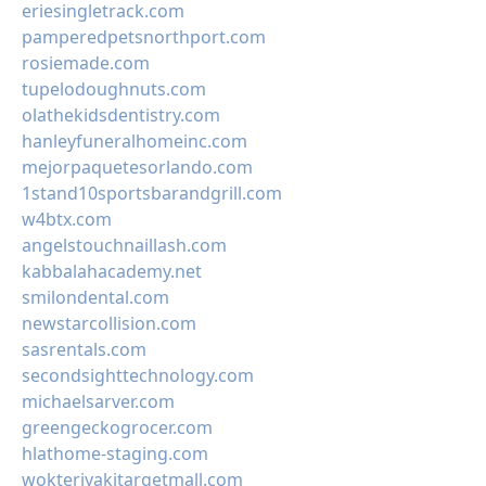
eriesingletrack.com
pamperedpetsnorthport.com
rosiemade.com
tupelodoughnuts.com
olathekidsdentistry.com
hanleyfuneralhomeinc.com
mejorpaquetesorlando.com
1stand10sportsbarandgrill.com
w4btx.com
angelstouchnaillash.com
kabbalahacademy.net
smilondental.com
newstarcollision.com
sasrentals.com
secondsighttechnology.com
michaelsarver.com
greengeckogrocer.com
hlathome-staging.com
wokteriyakitargetmall.com