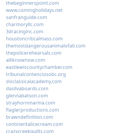
thebeginnerspoint.com
www.comingholidays.net
sanfranguide.com
charmoryllc.com
3dracinginc.com
houstoncriticalmass.com
themostdangerousanimalofall.com
thepolicerehearsals.com
alliknownow.com
eastlewiscountychamber.com
tribunalcontenciosobc.org
sloclassicalacademy.com
dasilvaboards.com
glennabatson.com
strayhornmarina.com
flaglerproductions.com
brawndefinition.com
continentalicecream.com
crazycreekquilts.com