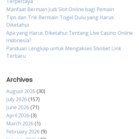
Terpercaya
Manfaat Bermain Judi Slot Online bagi Pemain
Tips dan Trik Bermain Togel Dulu yang Harus
Diketahui
Apa yang Harus Diketahui Tentang Live Casino Online
Indonesia?
Panduan Lengkap untuk Mengakses Sbobet Link
Terbaru
Archives
August 2026
(30)
July 2026
(157)
June 2026
(71)
April 2026
(3)
March 2026
(1)
February 2026
(9)