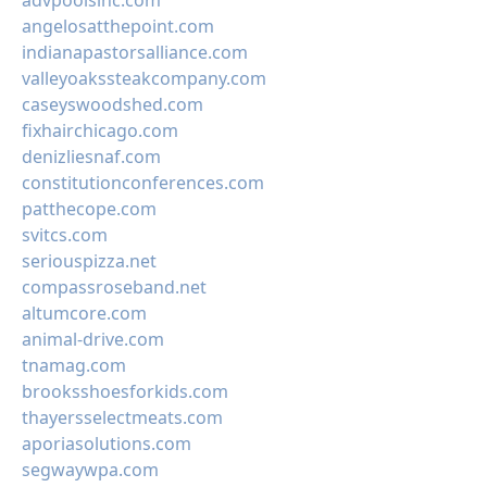
advpoolsinc.com
angelosatthepoint.com
indianapastorsalliance.com
valleyoakssteakcompany.com
caseyswoodshed.com
fixhairchicago.com
denizliesnaf.com
constitutionconferences.com
patthecope.com
svitcs.com
seriouspizza.net
compassroseband.net
altumcore.com
animal-drive.com
tnamag.com
brooksshoesforkids.com
thayersselectmeats.com
aporiasolutions.com
segwaywpa.com