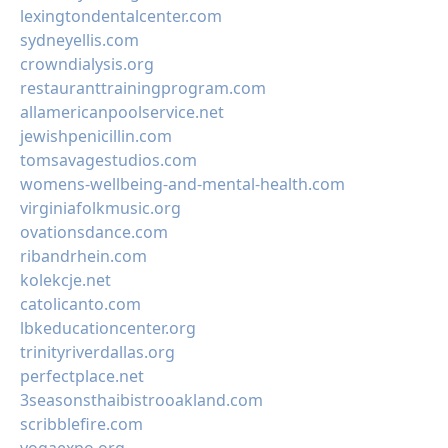
lexingtondentalcenter.com
sydneyellis.com
crowndialysis.org
restauranttrainingprogram.com
allamericanpoolservice.net
jewishpenicillin.com
tomsavagestudios.com
womens-wellbeing-and-mental-health.com
virginiafolkmusic.org
ovationsdance.com
ribandrhein.com
kolekcje.net
catolicanto.com
lbkeducationcenter.org
trinityriverdallas.org
perfectplace.net
3seasonsthaibistrooakland.com
scribblefire.com