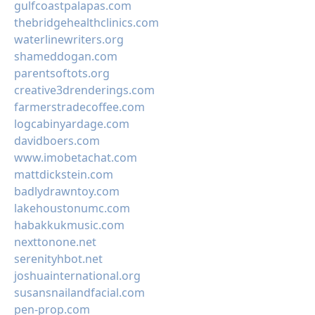
gulfcoastpalapas.com
thebridgehealthclinics.com
waterlinewriters.org
shameddogan.com
parentsoftots.org
creative3drenderings.com
farmerstradecoffee.com
logcabinyardage.com
davidboers.com
www.imobetachat.com
mattdickstein.com
badlydrawntoy.com
lakehoustonumc.com
habakkukmusic.com
nexttonone.net
serenityhbot.net
joshuainternational.org
susansnailandfacial.com
pen-prop.com