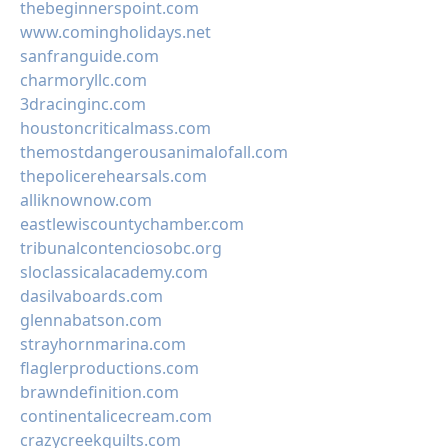
thebeginnerspoint.com
www.comingholidays.net
sanfranguide.com
charmoryllc.com
3dracinginc.com
houstoncriticalmass.com
themostdangerousanimalofall.com
thepolicerehearsals.com
alliknownow.com
eastlewiscountychamber.com
tribunalcontenciosobc.org
sloclassicalacademy.com
dasilvaboards.com
glennabatson.com
strayhornmarina.com
flaglerproductions.com
brawndefinition.com
continentalicecream.com
crazycreekquilts.com