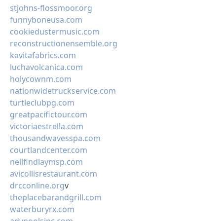
stjohns-flossmoor.org
funnyboneusa.com
cookiedustermusic.com
reconstructionensemble.org
kavitafabrics.com
luchavolcanica.com
holycownm.com
nationwidetruckservice.com
turtleclubpg.com
greatpacifictour.com
victoriaestrella.com
thousandwavesspa.com
courtlandcenter.com
neilfindlaymsp.com
avicollisrestaurant.com
drcconline.org
v
theplacebarandgrill.com
waterburyrx.com