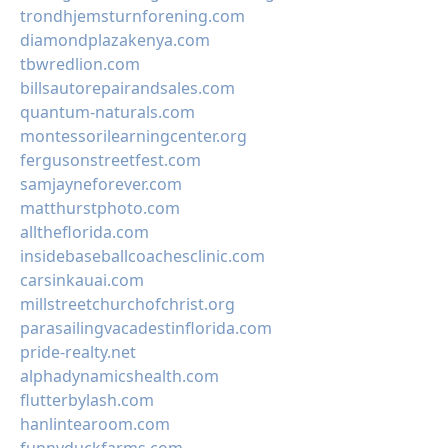
trondhjemsturnforening.com
diamondplazakenya.com
tbwredlion.com
billsautorepairandsales.com
quantum-naturals.com
montessorilearningcenter.org
fergusonstreetfest.com
samjayneforever.com
matthurstphoto.com
alltheflorida.com
insidebaseballcoachesclinic.com
carsinkauai.com
millstreetchurchofchrist.org
parasailingvacadestinflorida.com
pride-realty.net
alphadynamicshealth.com
flutterbylash.com
hanlintearoom.com