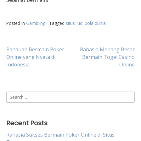
Selamat bermain!
Posted in
Gambling
Tagged
situs judi bola dunia
Post
Panduan Bermain Poker
Rahasia Menang Besar
Online yang Nyata di
Bermain Togel Casino
Indonesia
Online
navigation
Search
for:
Recent Posts
Rahasia Sukses Bermain Poker Online di Situs