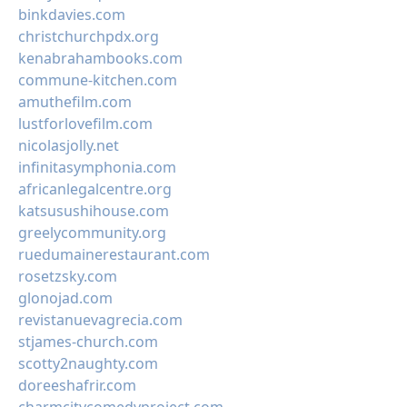
binkdavies.com
christchurchpdx.org
kenabrahambooks.com
commune-kitchen.com
amuthefilm.com
lustforlovefilm.com
nicolasjolly.net
infinitasymphonia.com
africanlegalcentre.org
katsusushihouse.com
greelycommunity.org
ruedumainerestaurant.com
rosetzsky.com
glonojad.com
revistanuevagrecia.com
stjames-church.com
scotty2naughty.com
doreeshafrir.com