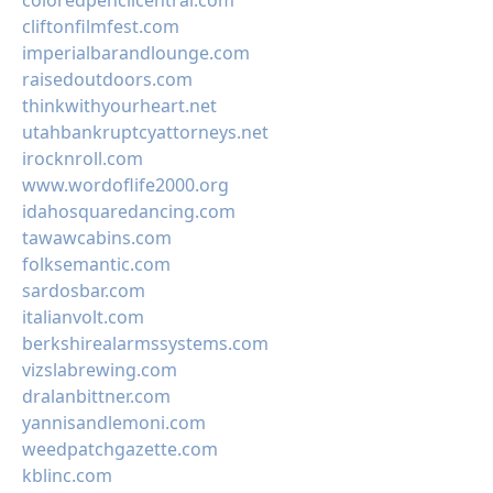
coloredpencilcentral.com
cliftonfilmfest.com
imperialbarandlounge.com
raisedoutdoors.com
thinkwithyourheart.net
utahbankruptcyattorneys.net
irocknroll.com
www.wordoflife2000.org
idahosquaredancing.com
tawawcabins.com
folksemantic.com
sardosbar.com
italianvolt.com
berkshirealarmssystems.com
vizslabrewing.com
dralanbittner.com
yannisandlemoni.com
weedpatchgazette.com
kblinc.com