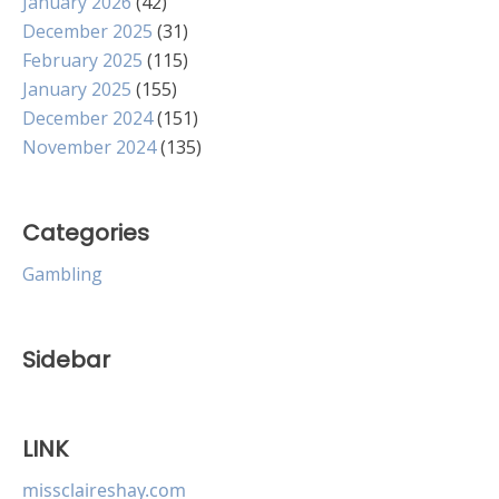
January 2026
(42)
December 2025
(31)
February 2025
(115)
January 2025
(155)
December 2024
(151)
November 2024
(135)
Categories
Gambling
Sidebar
LINK
missclaireshay.com