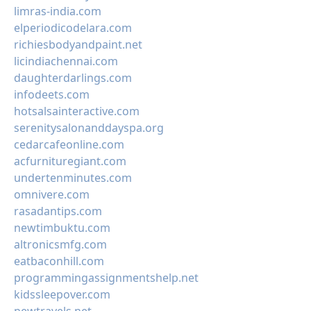
limras-india.com
elperiodicodelara.com
richiesbodyandpaint.net
licindiachennai.com
daughterdarlings.com
infodeets.com
hotsalsainteractive.com
serenitysalonanddayspa.org
cedarcafeonline.com
acfurnituregiant.com
undertenminutes.com
omnivere.com
rasadantips.com
newtimbuktu.com
altronicsmfg.com
eatbaconhill.com
programmingassignmentshelp.net
kidssleepover.com