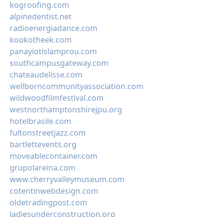
kogroofing.com
alpinedentist.net
radioenergiadance.com
kookotheek.com
panayiotislamprou.com
southcampusgateway.com
chateaudelisse.com
wellborncommunityassociation.com
wildwoodfilmfestival.com
westnorthamptonshirejpu.org
hotelbrasile.com
fultonstreetjazz.com
bartlettevents.org
moveablecontainer.com
grupolareina.com
www.cherryvalleymuseum.com
cotentinwebdesign.com
oldetradingpost.com
ladiesunderconstruction.org