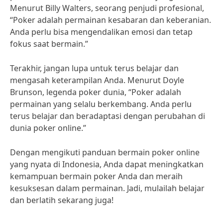
Menurut Billy Walters, seorang penjudi profesional,
“Poker adalah permainan kesabaran dan keberanian.
Anda perlu bisa mengendalikan emosi dan tetap
fokus saat bermain.”
Terakhir, jangan lupa untuk terus belajar dan
mengasah keterampilan Anda. Menurut Doyle
Brunson, legenda poker dunia, “Poker adalah
permainan yang selalu berkembang. Anda perlu
terus belajar dan beradaptasi dengan perubahan di
dunia poker online.”
Dengan mengikuti panduan bermain poker online
yang nyata di Indonesia, Anda dapat meningkatkan
kemampuan bermain poker Anda dan meraih
kesuksesan dalam permainan. Jadi, mulailah belajar
dan berlatih sekarang juga!