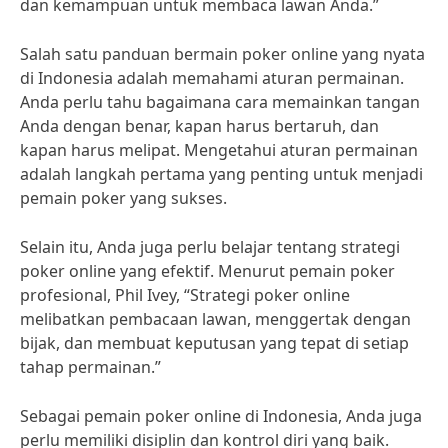
dan kemampuan untuk membaca lawan Anda.”
Salah satu panduan bermain poker online yang nyata
di Indonesia adalah memahami aturan permainan.
Anda perlu tahu bagaimana cara memainkan tangan
Anda dengan benar, kapan harus bertaruh, dan
kapan harus melipat. Mengetahui aturan permainan
adalah langkah pertama yang penting untuk menjadi
pemain poker yang sukses.
Selain itu, Anda juga perlu belajar tentang strategi
poker online yang efektif. Menurut pemain poker
profesional, Phil Ivey, “Strategi poker online
melibatkan pembacaan lawan, menggertak dengan
bijak, dan membuat keputusan yang tepat di setiap
tahap permainan.”
Sebagai pemain poker online di Indonesia, Anda juga
perlu memiliki disiplin dan kontrol diri yang baik.