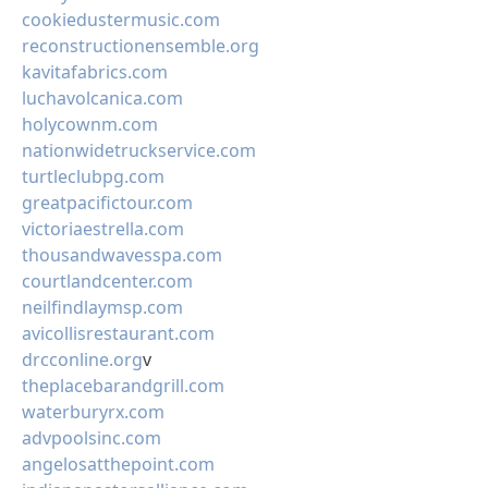
cookiedustermusic.com
reconstructionensemble.org
kavitafabrics.com
luchavolcanica.com
holycownm.com
nationwidetruckservice.com
turtleclubpg.com
greatpacifictour.com
victoriaestrella.com
thousandwavesspa.com
courtlandcenter.com
neilfindlaymsp.com
avicollisrestaurant.com
drcconline.org
v
theplacebarandgrill.com
waterburyrx.com
advpoolsinc.com
angelosatthepoint.com