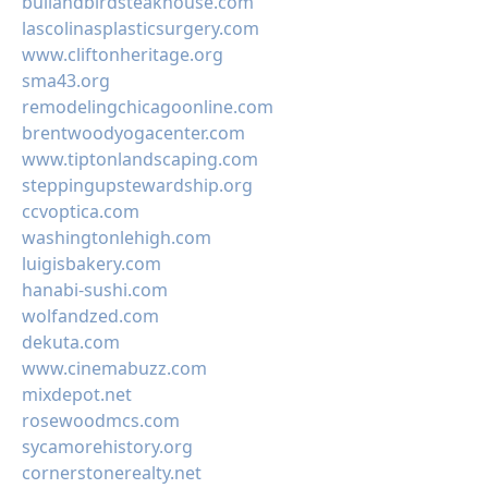
bullandbirdsteakhouse.com
lascolinasplasticsurgery.com
www.cliftonheritage.org
sma43.org
remodelingchicagoonline.com
brentwoodyogacenter.com
www.tiptonlandscaping.com
steppingupstewardship.org
ccvoptica.com
washingtonlehigh.com
luigisbakery.com
hanabi-sushi.com
wolfandzed.com
dekuta.com
www.cinemabuzz.com
mixdepot.net
rosewoodmcs.com
sycamorehistory.org
cornerstonerealty.net