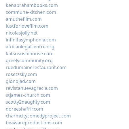
kenabrahambooks.com
commune-kitchen.com
amuthefilm.com
lustforlovefilm.com
nicolasjolly.net
infinitasymphonia.com
africanlegalcentre.org
katsusushihouse.com
greelycommunity.org
ruedumainerestaurant.com
rosetzsky.com
glonojad.com
revistanuevagrecia.com
stjames-church.com
scotty2naughty.com
doreeshafrir.com
charmcitycomedyproject.com
beawareproductions.com