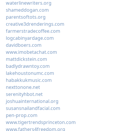
waterlinewriters.org
shameddogan.com
parentsoftots.org
creative3drenderings.com
farmerstradecoffee.com
logcabinyardage.com
davidboers.com
www.imobetachat.com
mattdickstein.com
badlydrawntoy.com
lakehoustonumc.com
habakkukmusic.com
nexttonone.net
serenityhbot.net
joshuainternational.org
susansnailandfacial.com
pen-prop.com
www.tigertrendsprinceton.com
www.fathers4freedom.org