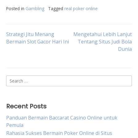
Posted in
Gambling
Tagged
real poker online
Post
Strategi Jitu Menang
Mengetahui Lebih Lanjut
Bermain Slot Gacor Hari Ini
Tentang Situs Judi Bola
Dunia
navigation
Search
for:
Recent Posts
Panduan Bermain Baccarat Casino Online untuk
Pemula
Rahasia Sukses Bermain Poker Online di Situs