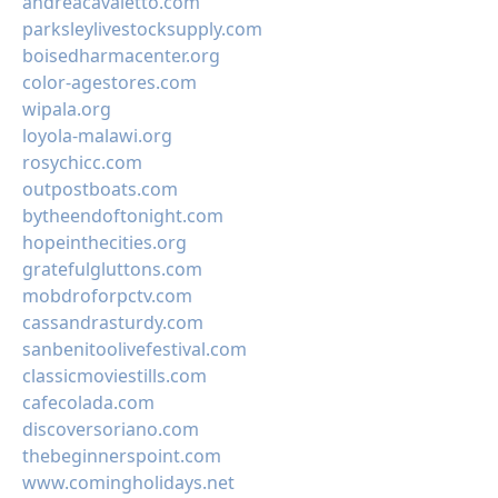
andreacavaletto.com
parksleylivestocksupply.com
boisedharmacenter.org
color-agestores.com
wipala.org
loyola-malawi.org
rosychicc.com
outpostboats.com
bytheendoftonight.com
hopeinthecities.org
gratefulgluttons.com
mobdroforpctv.com
cassandrasturdy.com
sanbenitoolivefestival.com
classicmoviestills.com
cafecolada.com
discoversoriano.com
thebeginnerspoint.com
www.comingholidays.net