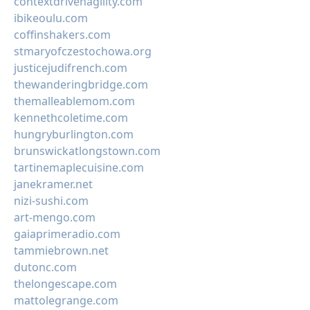
contextdrivenagility.com
ibikeoulu.com
coffinshakers.com
stmaryofczestochowa.org
justicejudifrench.com
thewanderingbridge.com
themalleablemom.com
kennethcoletime.com
hungryburlington.com
brunswickatlongstown.com
tartinemaplecuisine.com
janekramer.net
nizi-sushi.com
art-mengo.com
gaiaprimeradio.com
tammiebrown.net
dutonc.com
thelongescape.com
mattolegrange.com