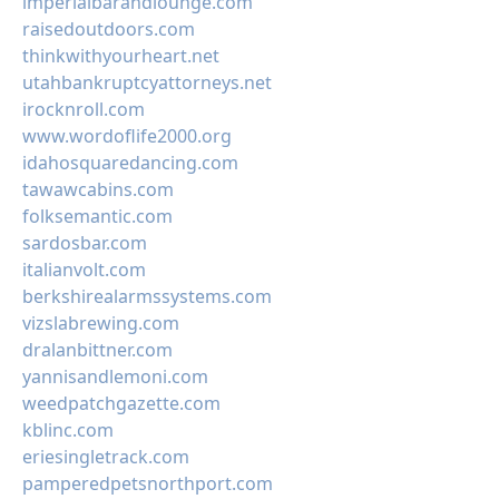
imperialbarandlounge.com
raisedoutdoors.com
thinkwithyourheart.net
utahbankruptcyattorneys.net
irocknroll.com
www.wordoflife2000.org
idahosquaredancing.com
tawawcabins.com
folksemantic.com
sardosbar.com
italianvolt.com
berkshirealarmssystems.com
vizslabrewing.com
dralanbittner.com
yannisandlemoni.com
weedpatchgazette.com
kblinc.com
eriesingletrack.com
pamperedpetsnorthport.com