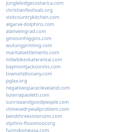
junglelodgecostarica.com
christianfestivals.org
visitcountrykitchen.com
algarve-dolphins.com
alanveingrad.com
ginosonhiggins.com
wutungprinting.com
maritalsettlements.com
milwbikeskaterental.com
baymontjacksonms.com
townofaltonany.com
pglax.org
negativespacecleveland.com
liuteriapaoletti.com
sunriseandgoodpeople.com
chinesedrywallproblem.com
bendthreesistersinn.com
stjohns-flossmoor.org
funnyboneusa.com