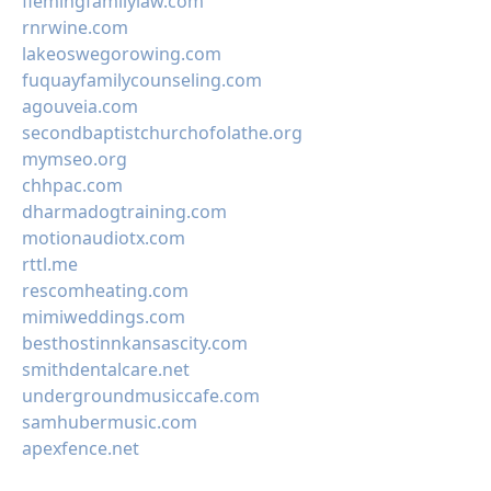
flemingfamilylaw.com
rnrwine.com
lakeoswegorowing.com
fuquayfamilycounseling.com
agouveia.com
secondbaptistchurchofolathe.org
mymseo.org
chhpac.com
dharmadogtraining.com
motionaudiotx.com
rttl.me
rescomheating.com
mimiweddings.com
besthostinnkansascity.com
smithdentalcare.net
undergroundmusiccafe.com
samhubermusic.com
apexfence.net