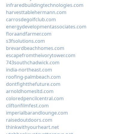
infraredbuildingtechnologies.com
harvesttablehermann.com
carrosdegolfclub.com
energydevelopmentassociates.com
floraandfarmer.com
s3fsolutions.com
brevardbeachhomes.com
escapefromtheivorytower.com
743southchadwick.com
india-northeast.com
roofing-palmbeach.com
dontfightthefuture.com
arnoldhomesltd.com
coloredpencilcentral.com
cliftonfilmfest.com
imperialbarandlounge.com
raisedoutdoors.com
thinkwithyourheart.net