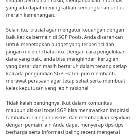
sebuah permainan nasib, mengandalkan informasi
yang ada dapat meningkatkan kemungkinan untuk
meraih kemenangan.
Selain itu, krusial agar mengatur keuangan dengan
baik ketika bermain di SGP Pools. Anda disarankan
untuk menetapkan budget yang terperinci dan
jangan melebihi batas itu. Dengan cara pengelolaan
dana yang baik, anda bisa menghindari kerugian
yang besar dan masih bertaruh dalam tenang setiap
kali ada pengundian SGP. Hal ini pun membantu
merawat perasaan agar tetap sehat serta membuat
kelas keputusan yang lebih rasional.
Tidak kalah pentingnya, ikut dalam komunitas
maupun diskusi togel SGP bisa menawarkan inspirasi
tambahan. Dengan diskusi dan membagikan kejadian
dengan pemain lain Anda dapat menyerap tips-tips
berharga serta informasi paling recent mengenai