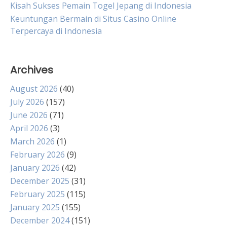
Kisah Sukses Pemain Togel Jepang di Indonesia
Keuntungan Bermain di Situs Casino Online
Terpercaya di Indonesia
Archives
August 2026
(40)
July 2026
(157)
June 2026
(71)
April 2026
(3)
March 2026
(1)
February 2026
(9)
January 2026
(42)
December 2025
(31)
February 2025
(115)
January 2025
(155)
December 2024
(151)