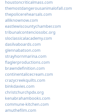
houstoncriticalmass.com
themostdangerousanimalofall.com
thepolicerehearsals.com
alliknownow.com
eastlewiscountychamber.com
tribunalcontenciosobc.org
sloclassicalacademy.com
dasilvaboards.com
glennabatson.com
strayhornmarina.com
flaglerproductions.com
brawndefinition.com
continentalicecream.com
crazycreekquilts.com
binkdavies.com
christchurchpdx.org
kenabrahambooks.com
commune-kitchen.com
amuthefilm.com