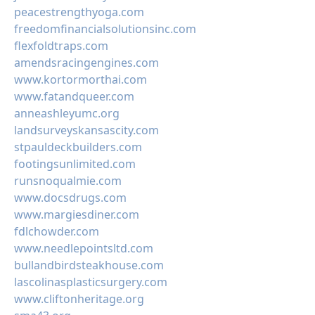
peacestrengthyoga.com
freedomfinancialsolutionsinc.com
flexfoldtraps.com
amendsracingengines.com
www.kortormorthai.com
www.fatandqueer.com
anneashleyumc.org
landsurveyskansascity.com
stpauldeckbuilders.com
footingsunlimited.com
runsnoqualmie.com
www.docsdrugs.com
www.margiesdiner.com
fdlchowder.com
www.needlepointsltd.com
bullandbirdsteakhouse.com
lascolinasplasticsurgery.com
www.cliftonheritage.org