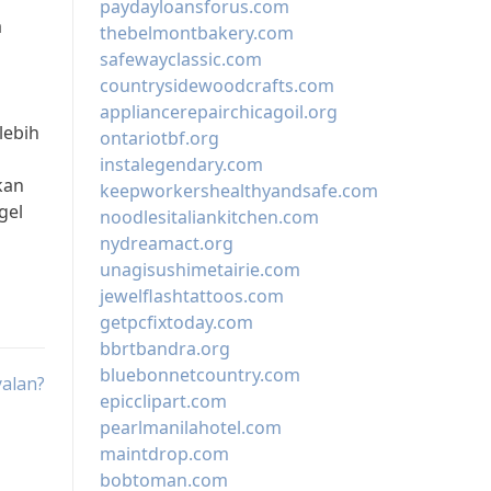
paydayloansforus.com
a
thebelmontbakery.com
safewayclassic.com
countrysidewoodcrafts.com
appliancerepairchicagoil.org
lebih
ontariotbf.org
instalegendary.com
kan
keepworkershealthyandsafe.com
gel
noodlesitaliankitchen.com
nydreamact.org
unagisushimetairie.com
jewelflashtattoos.com
getpcfixtoday.com
bbrtbandra.org
bluebonnetcountry.com
yalan?
epicclipart.com
pearlmanilahotel.com
maintdrop.com
bobtoman.com