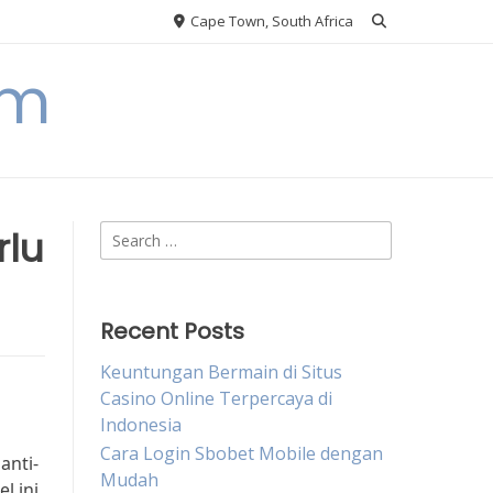
Cape Town, South Africa
om
Search
rlu
for:
Recent Posts
Keuntungan Bermain di Situs
Casino Online Terpercaya di
Indonesia
i
Cara Login Sbobet Mobile dengan
anti-
Mudah
l ini