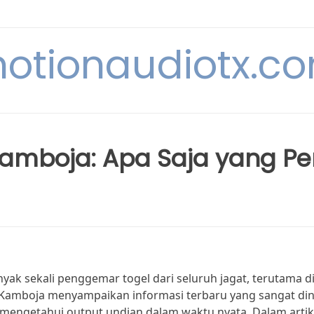
otionaudiotx.c
Kamboja: Apa Saja yang Pe
yak sekali penggemar togel dari seluruh jagat, terutama d
aw Kamboja menyampaikan informasi terbaru yang sangat din
 mengetahui output undian dalam waktu nyata. Dalam artike