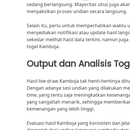
sedang berlangsung. Mayoritas situs juga akan
menyaksikan proses undian secara langsung.
Selain itu, perlu untuk memperhatikan waktu un
menyediakan notifikasi atau update hasil langs
sekedar melihat hasil data terkini, namun ju
togel Kamboja.
Output dan Analisis To
Hasil live draw Kamboja tak henti-hentinya di
Dengan adanya sesi undian yang dilakukan mela
time, yang tentu saja meningkatkan kesenanga
yang sangatlah menarik, sehingga memberika
kemenangan yang lebih tinggi.
Evaluasi hasil Kamboja yang konsisten dan je