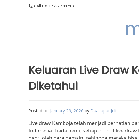
Skip
Call Us: +2782 444 YEAH
to
content
m
Keluaran Live Draw 
Diketahui
Posted on
January 26, 2026
by
DuaLapanJuli
Live draw Kamboja telah menjadi perhatian ban
Indonesia. Tiada henti, setiap output live dr
nanti oleh para pemain, sehingga mereka bisa