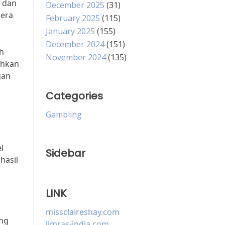
, dan
December 2025
(31)
gera
February 2025
(115)
January 2025
(155)
December 2024
(151)
ah
November 2024
(135)
ehkan
gan
Categories
Gambling
l
Sidebar
hasil
LINK
missclaireshay.com
ang
limras-india.com