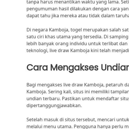
tanpa harus menantikan waktu yang lama. Seti
pengumuman hasil dilakukan dengan cara yang
dapat tahu jika mereka atau tidak dalam tar
Di negara Kamboja, togel merupakan salah satu
satu ciri khas utama yang tersedia. Di sampi
lebih banyak orang individu untuk terlibat d
teknologi, live draw Kamboja kini telah menjad
Cara Mengakses Undia
Bagi mengakses live draw Kamboja, petaruh d
Kamboja. Sering kali, situs ini memiliki tamp
undian terbaru. Pastikan untuk mendaftar situs
dipertanggungjawabkan.
Setelah masuk di situs tersebut, mencari unt
melalui menu utama. Pengguna hanya perlu me