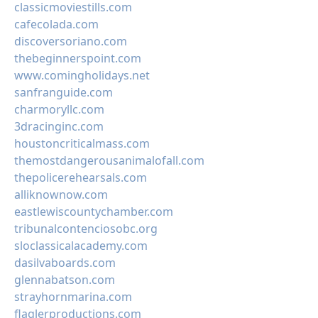
classicmoviestills.com
cafecolada.com
discoversoriano.com
thebeginnerspoint.com
www.comingholidays.net
sanfranguide.com
charmoryllc.com
3dracinginc.com
houstoncriticalmass.com
themostdangerousanimalofall.com
thepolicerehearsals.com
alliknownow.com
eastlewiscountychamber.com
tribunalcontenciosobc.org
sloclassicalacademy.com
dasilvaboards.com
glennabatson.com
strayhornmarina.com
flaglerproductions.com