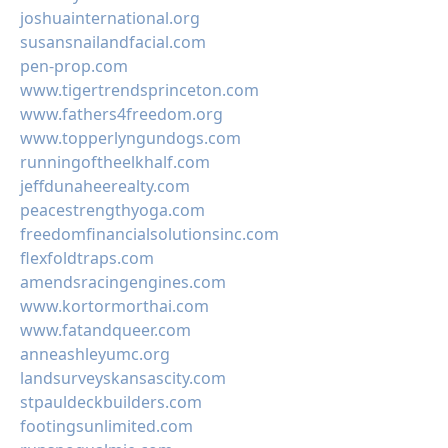
joshuainternational.org
susansnailandfacial.com
pen-prop.com
www.tigertrendsprinceton.com
www.fathers4freedom.org
www.topperlyngundogs.com
runningoftheelkhalf.com
jeffdunaheerealty.com
peacestrengthyoga.com
freedomfinancialsolutionsinc.com
flexfoldtraps.com
amendsracingengines.com
www.kortormorthai.com
www.fatandqueer.com
anneashleyumc.org
landsurveyskansascity.com
stpauldeckbuilders.com
footingsunlimited.com