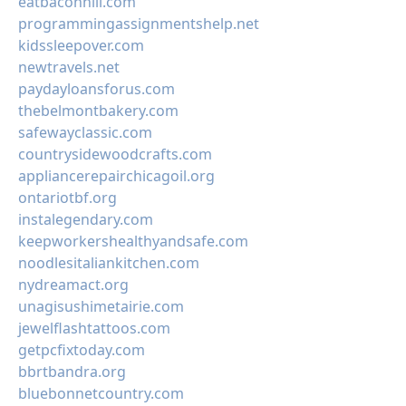
eatbaconhill.com
programmingassignmentshelp.net
kidssleepover.com
newtravels.net
paydayloansforus.com
thebelmontbakery.com
safewayclassic.com
countrysidewoodcrafts.com
appliancerepairchicagoil.org
ontariotbf.org
instalegendary.com
keepworkershealthyandsafe.com
noodlesitaliankitchen.com
nydreamact.org
unagisushimetairie.com
jewelflashtattoos.com
getpcfixtoday.com
bbrtbandra.org
bluebonnetcountry.com