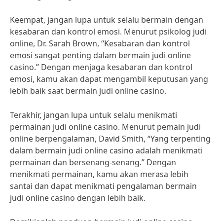
Keempat, jangan lupa untuk selalu bermain dengan
kesabaran dan kontrol emosi. Menurut psikolog judi
online, Dr. Sarah Brown, “Kesabaran dan kontrol
emosi sangat penting dalam bermain judi online
casino.” Dengan menjaga kesabaran dan kontrol
emosi, kamu akan dapat mengambil keputusan yang
lebih baik saat bermain judi online casino.
Terakhir, jangan lupa untuk selalu menikmati
permainan judi online casino. Menurut pemain judi
online berpengalaman, David Smith, “Yang terpenting
dalam bermain judi online casino adalah menikmati
permainan dan bersenang-senang.” Dengan
menikmati permainan, kamu akan merasa lebih
santai dan dapat menikmati pengalaman bermain
judi online casino dengan lebih baik.