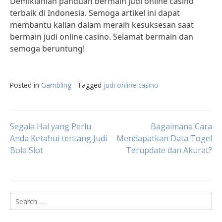
Demikianlah panduan bermain judi online casino
terbaik di Indonesia. Semoga artikel ini dapat
membantu kalian dalam meraih kesuksesan saat
bermain judi online casino. Selamat bermain dan
semoga beruntung!
Posted in
Gambling
Tagged
judi online casino
Post
Segala Hal yang Perlu
Bagaimana Cara
Anda Ketahui tentang Judi
Mendapatkan Data Togel
Bola Slot
Terupdate dan Akurat?
navigation
Search
for: