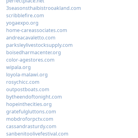
perfectplace.net
3seasonsthaibistrooakland.com
scribblefire.com
yogaexpo.org
home-careassociates.com
andreacavaletto.com
parksleylivestocksupply.com
boisedharmacenter.org
color-agestores.com
wipala.org
loyola-malawi.org
rosychicc.com
outpostboats.com
bytheendoftonight.com
hopeinthecities.org
gratefulgluttons.com
mobdroforpctv.com
cassandrasturdy.com
sanbenitoolivefestival.com