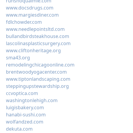
runsnoqualmie.com
www.docsdrugs.com
www.margiesdiner.com
fdlchowder.com
www.needlepointsltd.com
bullandbirdsteakhouse.com
lascolinasplasticsurgery.com
www.cliftonheritage.org
sma43.org
remodelingchicagoonline.com
brentwoodyogacenter.com
www.tiptonlandscaping.com
steppingupstewardship.org
ccvoptica.com
washingtonlehigh.com
luigisbakery.com
hanabi-sushi.com
wolfandzed.com
dekuta.com