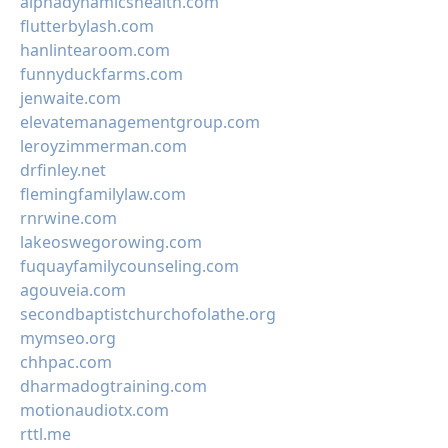
alphadynamicshealth.com
flutterbylash.com
hanlintearoom.com
funnyduckfarms.com
jenwaite.com
elevatemanagementgroup.com
leroyzimmerman.com
drfinley.net
flemingfamilylaw.com
rnrwine.com
lakeoswegorowing.com
fuquayfamilycounseling.com
agouveia.com
secondbaptistchurchofolathe.org
mymseo.org
chhpac.com
dharmadogtraining.com
motionaudiotx.com
rttl.me