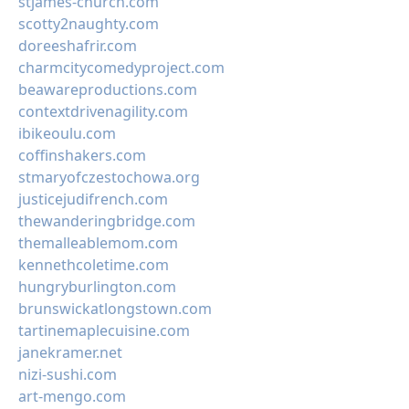
stjames-church.com
scotty2naughty.com
doreeshafrir.com
charmcitycomedyproject.com
beawareproductions.com
contextdrivenagility.com
ibikeoulu.com
coffinshakers.com
stmaryofczestochowa.org
justicejudifrench.com
thewanderingbridge.com
themalleablemom.com
kennethcoletime.com
hungryburlington.com
brunswickatlongstown.com
tartinemaplecuisine.com
janekramer.net
nizi-sushi.com
art-mengo.com