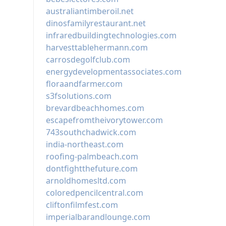
australiantimberoil.net
dinosfamilyrestaurant.net
infraredbuildingtechnologies.com
harvesttablehermann.com
carrosdegolfclub.com
energydevelopmentassociates.com
floraandfarmer.com
s3fsolutions.com
brevardbeachhomes.com
escapefromtheivorytower.com
743southchadwick.com
india-northeast.com
roofing-palmbeach.com
dontfightthefuture.com
arnoldhomesltd.com
coloredpencilcentral.com
cliftonfilmfest.com
imperialbarandlounge.com