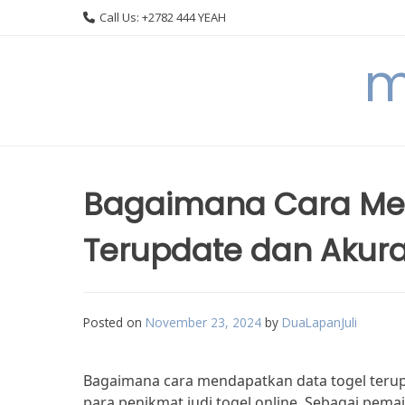
Skip
Call Us: +2782 444 YEAH
to
content
m
Bagaimana Cara Me
Terupdate dan Akura
Posted on
November 23, 2024
by
DuaLapanJuli
Bagaimana cara mendapatkan data togel terupd
para penikmat judi togel online. Sebagai pema