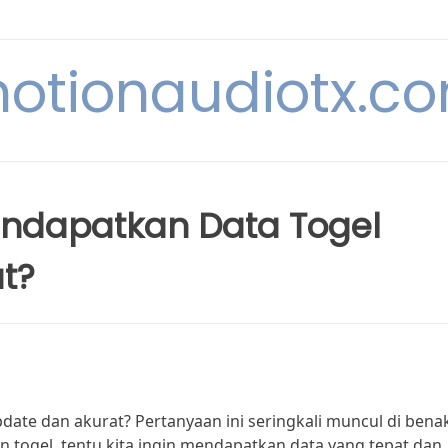
otionaudiotx.c
ndapatkan Data Togel
t?
ate dan akurat? Pertanyaan ini seringkali muncul di bena
in togel, tentu kita ingin mendapatkan data yang tepat dan