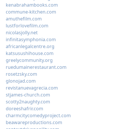
kenabrahambooks.com
commune-kitchen.com
amuthefilm.com
lustforlovefilm.com
nicolasjolly.net
infinitasymphonia.com
africanlegalcentre.org
katsusushihouse.com
greelycommunity.org
ruedumainerestaurant.com
rosetzsky.com
glonojad.com
revistanuevagrecia.com
stjames-church.com
scotty2naughty.com
doreeshafrir.com
charmcitycomedyproject.com
beawareproductions.com