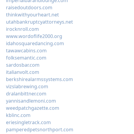
imperialbarandlounge.com
raisedoutdoors.com
thinkwithyourheart.net
utahbankruptcyattorneys.net
irocknroll.com
www.wordoflife2000.org
idahosquaredancing.com
tawawcabins.com
folksemantic.com
sardosbar.com
italianvolt.com
berkshirealarmssystems.com
vizslabrewing.com
dralanbittner.com
yannisandlemoni.com
weedpatchgazette.com
kblinc.com
eriesingletrack.com
pamperedpetsnorthport.com