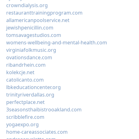
crowndialysis.org
restauranttrainingprogram.com
allamericanpoolservice.net
jewishpenicillin.com
tomsavagestudios.com
womens-wellbeing-and-mental-health.com
virginiafolkmusic.org
ovationsdance.com
ribandrhein.com
kolekcje.net
catolicanto.com
lbkeducationcenter.org
trinityriverdallas.org
perfectplace.net
3seasonsthaibistrooakland.com
scribblefire.com
yogaexpo.org
home-careassociates.com