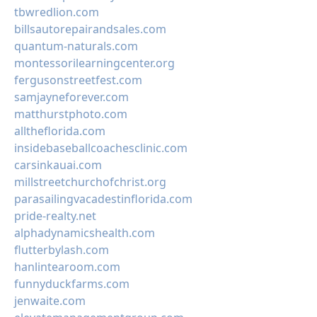
tbwredlion.com
billsautorepairandsales.com
quantum-naturals.com
montessorilearningcenter.org
fergusonstreetfest.com
samjayneforever.com
matthurstphoto.com
alltheflorida.com
insidebaseballcoachesclinic.com
carsinkauai.com
millstreetchurchofchrist.org
parasailingvacadestinflorida.com
pride-realty.net
alphadynamicshealth.com
flutterbylash.com
hanlintearoom.com
funnyduckfarms.com
jenwaite.com