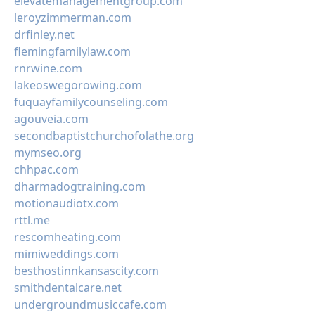
elevatemanagementgroup.com
leroyzimmerman.com
drfinley.net
flemingfamilylaw.com
rnrwine.com
lakeoswegorowing.com
fuquayfamilycounseling.com
agouveia.com
secondbaptistchurchofolathe.org
mymseo.org
chhpac.com
dharmadogtraining.com
motionaudiotx.com
rttl.me
rescomheating.com
mimiweddings.com
besthostinnkansascity.com
smithdentalcare.net
undergroundmusiccafe.com