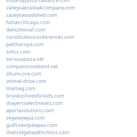
indianapastorsalliance.com
valleyoakssteakcompany.com
caseyswoodshed.com
fixhairchicago.com
denizliesnaf.com
constitutionconferences.com
patthecope.com
svitcs.com
seriouspizza.net
compassroseband.net
altumcore.com
animal-drive.com
tnamag.com
brooksshoesforkids.com
thayersselectmeats.com
aporiasolutions.com
segwaywpa.com
gulfcoastpalapas.com
thebridgehealthclinics.com