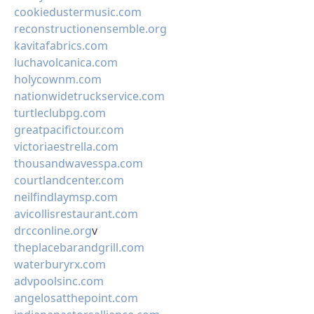
cookiedustermusic.com
reconstructionensemble.org
kavitafabrics.com
luchavolcanica.com
holycownm.com
nationwidetruckservice.com
turtleclubpg.com
greatpacifictour.com
victoriaestrella.com
thousandwavesspa.com
courtlandcenter.com
neilfindlaymsp.com
avicollisrestaurant.com
drcconline.org
v
theplacebarandgrill.com
waterburyrx.com
advpoolsinc.com
angelosatthepoint.com