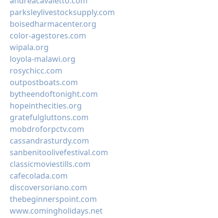
andreacavaletto.com
parksleylivestocksupply.com
boisedharmacenter.org
color-agestores.com
wipala.org
loyola-malawi.org
rosychicc.com
outpostboats.com
bytheendoftonight.com
hopeinthecities.org
gratefulgluttons.com
mobdroforpctv.com
cassandrasturdy.com
sanbenitoolivefestival.com
classicmoviestills.com
cafecolada.com
discoversoriano.com
thebeginnerspoint.com
www.comingholidays.net