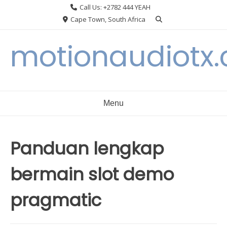
Skip
Call Us: +2782 444 YEAH
to
Cape Town, South Africa
content
motionaudiotx
Menu
Panduan lengkap
bermain slot demo
pragmatic