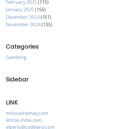
February 2025
(115)
January 2025
(155)
December 2024
(151)
November 2024
(135)
Categories
Gambling
Sidebar
LINK
missclaireshay.com
limras-india.com
elperiodicodelara.com