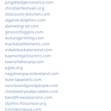
junglelodgecostarica.com
christianfestivals.org
visitcountrykitchen.com
algarve-dolphins.com
alanveingrad.com
ginosonhiggins.com
wutungprinting.com
maritalsettlements.com
milwbikeskaterental.com
baymontjacksonms.com
townofaltonany.com
pglax.org
negativespacecleveland.com
liuteriapaoletti.com
sunriseandgoodpeople.com
chinesedrywallproblem.com
bendthreesistersinn.com
stjohns-flossmoor.org
funnyboneusa.com