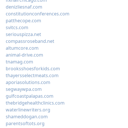
fixhairchicago.com
denizliesnaf.com
constitutionconferences.com
patthecope.com
svitcs.com
seriouspizza.net
compassroseband.net
altumcore.com
animal-drive.com
tnamag.com
brooksshoesforkids.com
thayersselectmeats.com
aporiasolutions.com
segwaywpa.com
gulfcoastpalapas.com
thebridgehealthclinics.com
waterlinewriters.org
shameddogan.com
parentsoftots.org