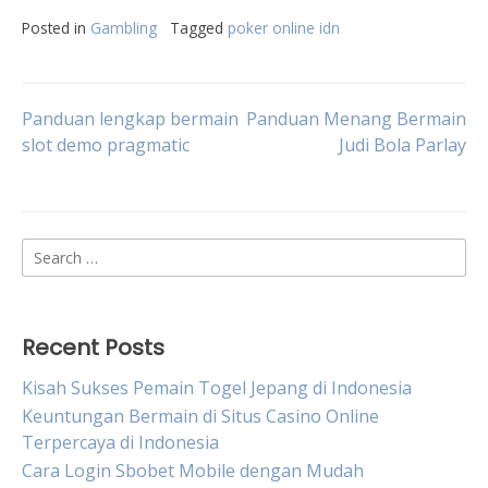
Posted in
Gambling
Tagged
poker online idn
Post
Panduan lengkap bermain
Panduan Menang Bermain
slot demo pragmatic
Judi Bola Parlay
navigation
Search
for:
Recent Posts
Kisah Sukses Pemain Togel Jepang di Indonesia
Keuntungan Bermain di Situs Casino Online
Terpercaya di Indonesia
Cara Login Sbobet Mobile dengan Mudah