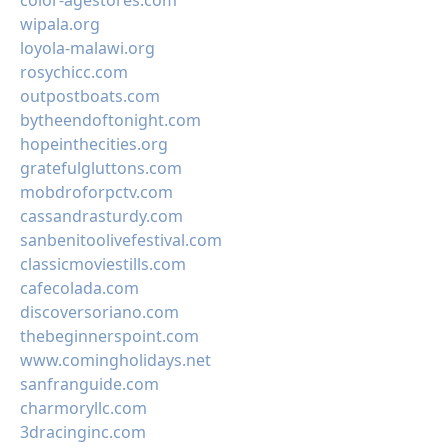
color-agestores.com
wipala.org
loyola-malawi.org
rosychicc.com
outpostboats.com
bytheendoftonight.com
hopeinthecities.org
gratefulgluttons.com
mobdroforpctv.com
cassandrasturdy.com
sanbenitoolivefestival.com
classicmoviestills.com
cafecolada.com
discoversoriano.com
thebeginnerspoint.com
www.comingholidays.net
sanfranguide.com
charmoryllc.com
3dracinginc.com