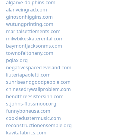
algarve-dolphins.com
alanveingrad.com
ginosonhiggins.com
wutungprinting.com
maritalsettlements.com
milwbikeskaterental.com
baymontjacksonms.com
townofaltonany.com
pglax.org
negativespacecleveland.com
liuteriapaoletti.com
sunriseandgoodpeople.com
chinesedrywallproblem.com
bendthreesistersinn.com
stjohns-flossmoor.org
funnyboneusa.com
cookiedustermusic.com
reconstructionensemble.org
kavitafabrics.com