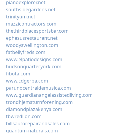
pianoexplorer.net
southsidegardens.net
trinityum.net
mazzicontractors.com
thethirdplacesportsbar.com
ephesusrestaurant.net
woodyswellington.com
fatbellyfreds.com
www.elpatiodesigns.com
hudsonquarteryork.com
fibota.com
www.cdgerba.com
parunocentraldemusica.com
www.guardianangelassistedliving.com
trondhjemsturnforening.com
diamondplazakenya.com
tbwredlion.com
billsautorepairandsales.com
quantum-naturals.com