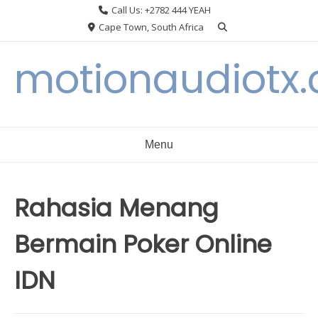
Skip
Call Us: +2782 444 YEAH
to
Cape Town, South Africa
content
motionaudiotx
Menu
Rahasia Menang
Bermain Poker Online
IDN