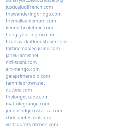
stmaryofczestochowa.org
justicejudifrench.com
thewanderingbridge.com
themalleablemom.com
kennethcoletime.com
hungryburlington.com
brunswickatlongstown.com
tartinemaplecuisine.com
janekramer.net
nizi-sushi.com
art-mengo.com
gaiaprimeradio.com
tammiebrown.net
dutonc.com
thelongescape.com
mattolegrange.com
junglelodgecostarica.com
christianfestivals.org
visitcountrykitchen.com