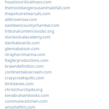
houstoncriticalmass.com
themostdangerousanimalofall.com
thepolicerehearsals.com
alliknownow.com
eastlewiscountychamber.com
tribunalcontenciosobc.org
sloclassicalacademy.com
dasilvaboards.com
glennabatson.com
strayhornmarina.com
flaglerproductions.com
brawndefinition.com
continentalicecream.com
crazycreekquilts.com
binkdavies.com
christchurchpdx.org
kenabrahambooks.com
commune-kitchen.com
amuthefilm.com