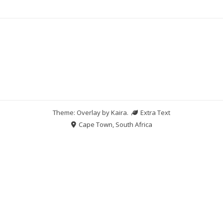
Theme: Overlay by
Kaira
.
Extra Text
Cape Town, South Africa