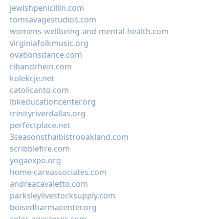
jewishpenicillin.com
tomsavagestudios.com
womens-wellbeing-and-mental-health.com
virginiafolkmusic.org
ovationsdance.com
ribandrhein.com
kolekcje.net
catolicanto.com
lbkeducationcenter.org
trinityriverdallas.org
perfectplace.net
3seasonsthaibistrooakland.com
scribblefire.com
yogaexpo.org
home-careassociates.com
andreacavaletto.com
parksleylivestocksupply.com
boisedharmacenter.org