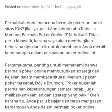
Posted on
November 10, 2024
by
DuaLapanJuli
Pernahkah Anda mencoba bermain poker online di
situs IDN? Jika iya, pasti Anda ingin tahu Rahasia
Menang Bermain Poker Online IDN, bukan? Tidak
perlu khawatir, karena saya akan membagikan
beberapa tips dan trik untuk membantu Anda meraih
kemenangan dalam permainan poker online ini.
Pertama-tama, penting untuk memahami bahwa
bermain poker online membutuhkan strategi dan
kejelian dalam membaca situasi. Menurut pakar
poker terkenal, Doyle Brunson, “Poker bukanlah
permainan keberuntungan semata, tetapi juga
melibatkan keahlian dan strategi yang baik.” Oleh
karena itu, Anda perlu belajar dan terus mengasah
kemampuan Anda dalam bermain poker online.