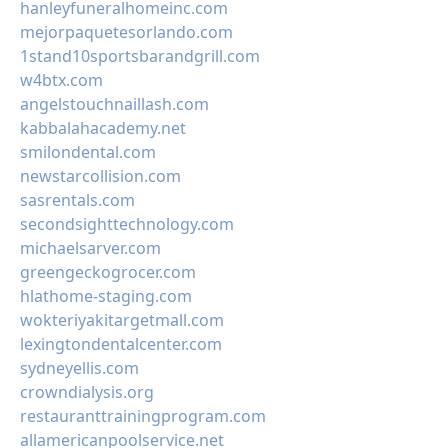
hanleyfuneralhomeinc.com
mejorpaquetesorlando.com
1stand10sportsbarandgrill.com
w4btx.com
angelstouchnaillash.com
kabbalahacademy.net
smilondental.com
newstarcollision.com
sasrentals.com
secondsighttechnology.com
michaelsarver.com
greengeckogrocer.com
hlathome-staging.com
wokteriyakitargetmall.com
lexingtondentalcenter.com
sydneyellis.com
crowndialysis.org
restauranttrainingprogram.com
allamericanpoolservice.net