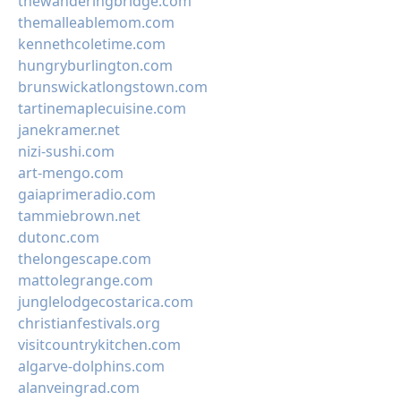
thewanderingbridge.com
themalleablemom.com
kennethcoletime.com
hungryburlington.com
brunswickatlongstown.com
tartinemaplecuisine.com
janekramer.net
nizi-sushi.com
art-mengo.com
gaiaprimeradio.com
tammiebrown.net
dutonc.com
thelongescape.com
mattolegrange.com
junglelodgecostarica.com
christianfestivals.org
visitcountrykitchen.com
algarve-dolphins.com
alanveingrad.com