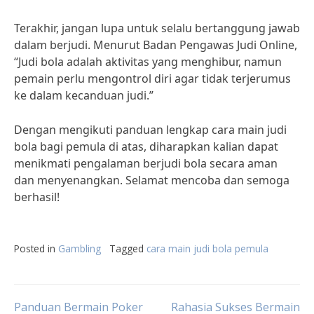
Terakhir, jangan lupa untuk selalu bertanggung jawab
dalam berjudi. Menurut Badan Pengawas Judi Online,
“Judi bola adalah aktivitas yang menghibur, namun
pemain perlu mengontrol diri agar tidak terjerumus
ke dalam kecanduan judi.”
Dengan mengikuti panduan lengkap cara main judi
bola bagi pemula di atas, diharapkan kalian dapat
menikmati pengalaman berjudi bola secara aman
dan menyenangkan. Selamat mencoba dan semoga
berhasil!
Posted in
Gambling
Tagged
cara main judi bola pemula
Panduan Bermain Poker
Rahasia Sukses Bermain