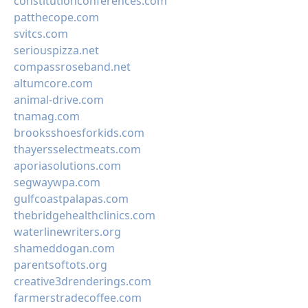
constitutionconferences.com
patthecope.com
svitcs.com
seriouspizza.net
compassroseband.net
altumcore.com
animal-drive.com
tnamag.com
brooksshoesforkids.com
thayersselectmeats.com
aporiasolutions.com
segwaywpa.com
gulfcoastpalapas.com
thebridgehealthclinics.com
waterlinewriters.org
shameddogan.com
parentsoftots.org
creative3drenderings.com
farmerstradecoffee.com