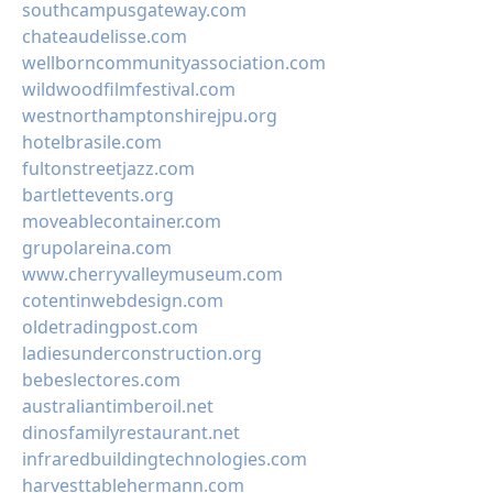
southcampusgateway.com
chateaudelisse.com
wellborncommunityassociation.com
wildwoodfilmfestival.com
westnorthamptonshirejpu.org
hotelbrasile.com
fultonstreetjazz.com
bartlettevents.org
moveablecontainer.com
grupolareina.com
www.cherryvalleymuseum.com
cotentinwebdesign.com
oldetradingpost.com
ladiesunderconstruction.org
bebeslectores.com
australiantimberoil.net
dinosfamilyrestaurant.net
infraredbuildingtechnologies.com
harvesttablehermann.com