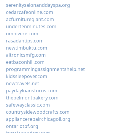
serenitysalonanddayspa.org
cedarcafeonline.com
acfurnituregiant.com
undertenminutes.com
omnivere.com
rasadantips.com
newtimbuktu.com
altronicsmfg.com
eatbaconhill.com
programmingassignmentshelp.net
kidssleepover.com
newtravels.net
paydayloansforus.com
thebelmontbakery.com
safewayclassic.com
countrysidewoodcrafts.com
appliancerepairchicagoil.org
ontariotbf.org