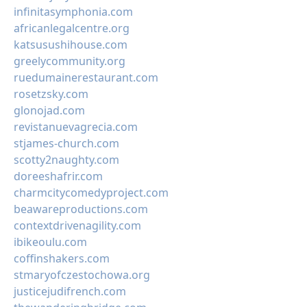
infinitasymphonia.com
africanlegalcentre.org
katsusushihouse.com
greelycommunity.org
ruedumainerestaurant.com
rosetzsky.com
glonojad.com
revistanuevagrecia.com
stjames-church.com
scotty2naughty.com
doreeshafrir.com
charmcitycomedyproject.com
beawareproductions.com
contextdrivenagility.com
ibikeoulu.com
coffinshakers.com
stmaryofczestochowa.org
justicejudifrench.com