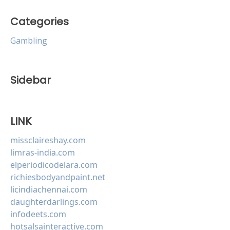
Categories
Gambling
Sidebar
LINK
missclaireshay.com
limras-india.com
elperiodicodelara.com
richiesbodyandpaint.net
licindiachennai.com
daughterdarlings.com
infodeets.com
hotsalsainteractive.com