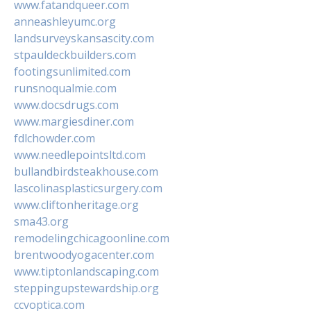
www.fatandqueer.com
anneashleyumc.org
landsurveyskansascity.com
stpauldeckbuilders.com
footingsunlimited.com
runsnoqualmie.com
www.docsdrugs.com
www.margiesdiner.com
fdlchowder.com
www.needlepointsltd.com
bullandbirdsteakhouse.com
lascolinasplasticsurgery.com
www.cliftonheritage.org
sma43.org
remodelingchicagoonline.com
brentwoodyogacenter.com
www.tiptonlandscaping.com
steppingupstewardship.org
ccvoptica.com