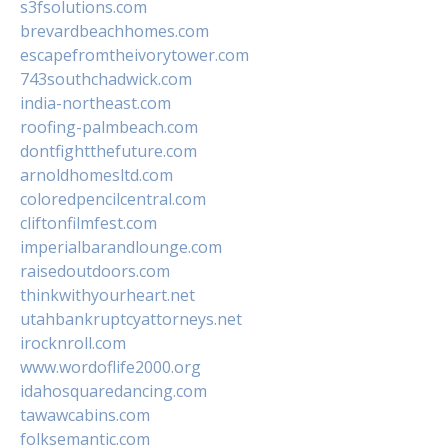
s3fsolutions.com
brevardbeachhomes.com
escapefromtheivorytower.com
743southchadwick.com
india-northeast.com
roofing-palmbeach.com
dontfightthefuture.com
arnoldhomesltd.com
coloredpencilcentral.com
cliftonfilmfest.com
imperialbarandlounge.com
raisedoutdoors.com
thinkwithyourheart.net
utahbankruptcyattorneys.net
irocknroll.com
www.wordoflife2000.org
idahosquaredancing.com
tawawcabins.com
folksemantic.com