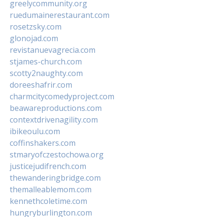
greelycommunity.org
ruedumainerestaurant.com
rosetzsky.com
glonojad.com
revistanuevagrecia.com
stjames-church.com
scotty2naughty.com
doreeshafrir.com
charmcitycomedyproject.com
beawareproductions.com
contextdrivenagility.com
ibikeoulu.com
coffinshakers.com
stmaryofczestochowa.org
justicejudifrench.com
thewanderingbridge.com
themalleablemom.com
kennethcoletime.com
hungryburlington.com