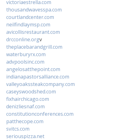
victoriaestrella.com
thousandwavesspa.com
courtlandcenter.com
neilfindlaymsp.com
avicollisrestaurant.com
drcconline.org
v
theplacebarandgrill.com
waterburyrx.com
advpoolsinc.com
angelosatthepoint.com
indianapastorsalliance.com
valleyoakssteakcompany.com
caseyswoodshed.com
fixhairchicago.com
denizliesnaf.com
constitutionconferences.com
patthecope.com
svitcs.com
seriouspizza.net