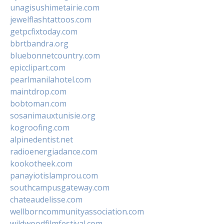
unagisushimetairie.com
jewelflashtattoos.com
getpcfixtoday.com
bbrtbandra.org
bluebonnetcountry.com
epicclipart.com
pearlmanilahotel.com
maintdrop.com
bobtoman.com
sosanimauxtunisie.org
kogroofing.com
alpinedentist.net
radioenergiadance.com
kookotheek.com
panayiotislamprou.com
southcampusgateway.com
chateaudelisse.com
wellborncommunityassociation.com
wildwoodfilmfestival.com