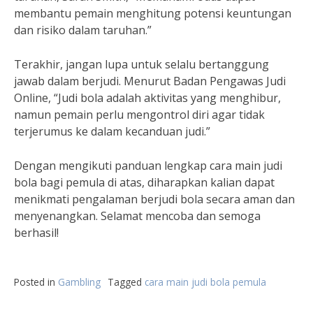
membantu pemain menghitung potensi keuntungan
dan risiko dalam taruhan.”
Terakhir, jangan lupa untuk selalu bertanggung
jawab dalam berjudi. Menurut Badan Pengawas Judi
Online, “Judi bola adalah aktivitas yang menghibur,
namun pemain perlu mengontrol diri agar tidak
terjerumus ke dalam kecanduan judi.”
Dengan mengikuti panduan lengkap cara main judi
bola bagi pemula di atas, diharapkan kalian dapat
menikmati pengalaman berjudi bola secara aman dan
menyenangkan. Selamat mencoba dan semoga
berhasil!
Posted in
Gambling
Tagged
cara main judi bola pemula