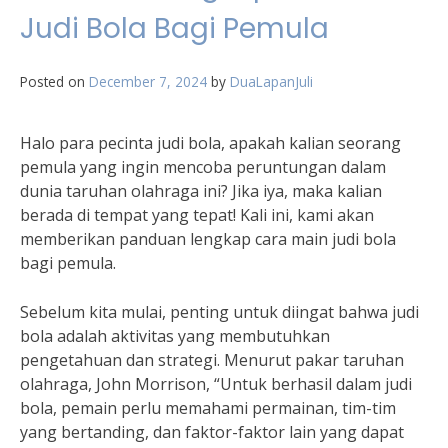
Judi Bola Bagi Pemula
Posted on
December 7, 2024
by
DuaLapanJuli
Halo para pecinta judi bola, apakah kalian seorang
pemula yang ingin mencoba peruntungan dalam
dunia taruhan olahraga ini? Jika iya, maka kalian
berada di tempat yang tepat! Kali ini, kami akan
memberikan panduan lengkap cara main judi bola
bagi pemula.
Sebelum kita mulai, penting untuk diingat bahwa judi
bola adalah aktivitas yang membutuhkan
pengetahuan dan strategi. Menurut pakar taruhan
olahraga, John Morrison, “Untuk berhasil dalam judi
bola, pemain perlu memahami permainan, tim-tim
yang bertanding, dan faktor-faktor lain yang dapat