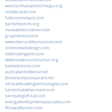
westnorthamptonshirejpu.org
hotelbrasile.com
fultonstreetjazz.com
bartlettevents.org
moveablecontainer.com
grupolareina.com
www.cherryvalleymuseum.com
cotentinwebdesign.com
oldetradingpost.com
ladiesunderconstruction.org
bebeslectores.com
australiantimberoil.net
dinosfamilyrestaurant.net
infraredbuildingtechnologies.com
harvesttablehermann.com
carrosdegolfclub.com
energydevelopmentassociates.com
floraandfarmer.com