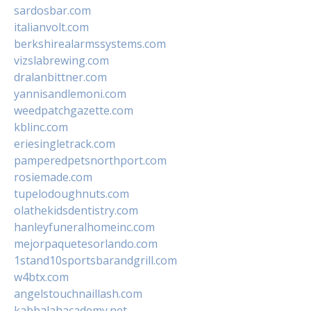
sardosbar.com
italianvolt.com
berkshirealarmssystems.com
vizslabrewing.com
dralanbittner.com
yannisandlemoni.com
weedpatchgazette.com
kblinc.com
eriesingletrack.com
pamperedpetsnorthport.com
rosiemade.com
tupelodoughnuts.com
olathekidsdentistry.com
hanleyfuneralhomeinc.com
mejorpaquetesorlando.com
1stand10sportsbarandgrill.com
w4btx.com
angelstouchnaillash.com
kabbalahacademy.net