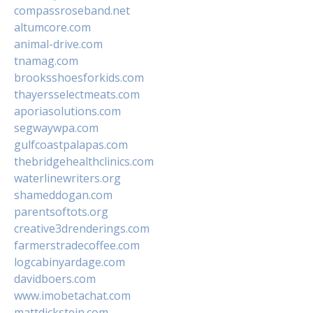
compassroseband.net
altumcore.com
animal-drive.com
tnamag.com
brooksshoesforkids.com
thayersselectmeats.com
aporiasolutions.com
segwaywpa.com
gulfcoastpalapas.com
thebridgehealthclinics.com
waterlinewriters.org
shameddogan.com
parentsoftots.org
creative3drenderings.com
farmerstradecoffee.com
logcabinyardage.com
davidboers.com
www.imobetachat.com
mattdickstein.com