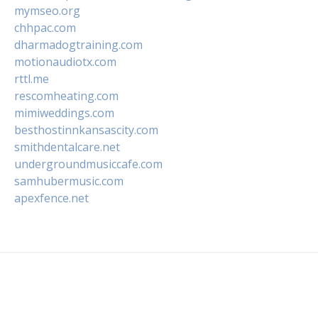
mymseo.org
chhpac.com
dharmadogtraining.com
motionaudiotx.com
rttl.me
rescomheating.com
mimiweddings.com
besthostinnkansascity.com
smithdentalcare.net
undergroundmusiccafe.com
samhubermusic.com
apexfence.net