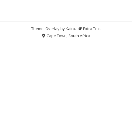
Theme: Overlay by
Kaira
.
Extra Text
Cape Town, South Africa