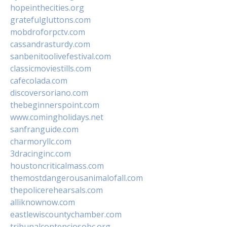
hopeinthecities.org
gratefulgluttons.com
mobdroforpctv.com
cassandrasturdy.com
sanbenitoolivefestival.com
classicmoviestills.com
cafecolada.com
discoversoriano.com
thebeginnerspoint.com
www.comingholidays.net
sanfranguide.com
charmoryllc.com
3dracinginc.com
houstoncriticalmass.com
themostdangerousanimalofall.com
thepolicerehearsals.com
alliknownow.com
eastlewiscountychamber.com
tribunalcontenciosobc.org