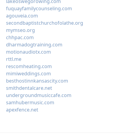
lakeoswegorowing.com
fuquayfamilycounseling.com
agouveia.com
secondbaptistchurchofolathe.org
mymseo.org
chhpac.com
dharmadogtraining.com
motionaudiotx.com
rttl.me
rescomheating.com
mimiweddings.com
besthostinnkansascity.com
smithdentalcare.net
undergroundmusiccafe.com
samhubermusic.com
apexfence.net