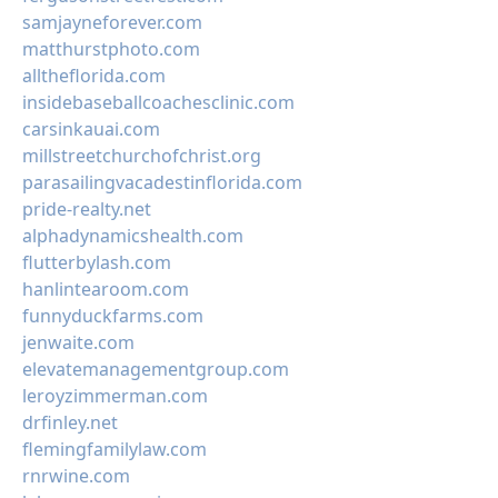
samjayneforever.com
matthurstphoto.com
alltheflorida.com
insidebaseballcoachesclinic.com
carsinkauai.com
millstreetchurchofchrist.org
parasailingvacadestinflorida.com
pride-realty.net
alphadynamicshealth.com
flutterbylash.com
hanlintearoom.com
funnyduckfarms.com
jenwaite.com
elevatemanagementgroup.com
leroyzimmerman.com
drfinley.net
flemingfamilylaw.com
rnrwine.com