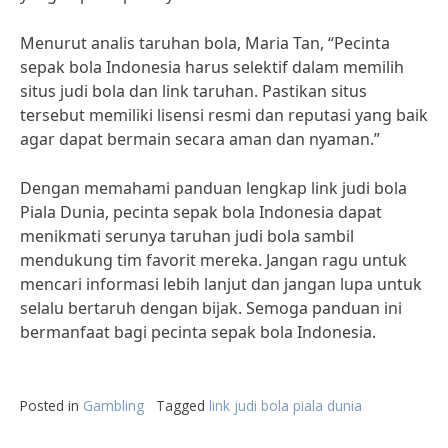
Menurut analis taruhan bola, Maria Tan, “Pecinta
sepak bola Indonesia harus selektif dalam memilih
situs judi bola dan link taruhan. Pastikan situs
tersebut memiliki lisensi resmi dan reputasi yang baik
agar dapat bermain secara aman dan nyaman.”
Dengan memahami panduan lengkap link judi bola
Piala Dunia, pecinta sepak bola Indonesia dapat
menikmati serunya taruhan judi bola sambil
mendukung tim favorit mereka. Jangan ragu untuk
mencari informasi lebih lanjut dan jangan lupa untuk
selalu bertaruh dengan bijak. Semoga panduan ini
bermanfaat bagi pecinta sepak bola Indonesia.
Posted in
Gambling
Tagged
link judi bola piala dunia