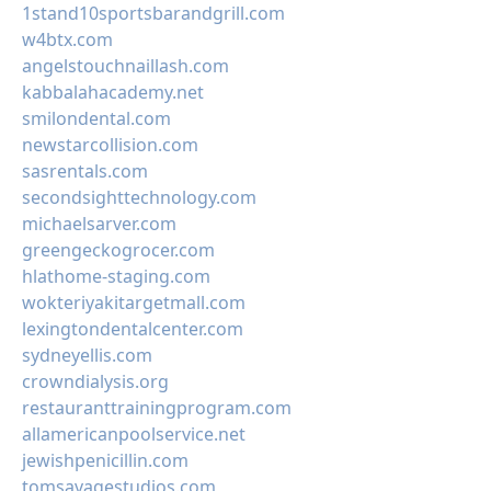
1stand10sportsbarandgrill.com
w4btx.com
angelstouchnaillash.com
kabbalahacademy.net
smilondental.com
newstarcollision.com
sasrentals.com
secondsighttechnology.com
michaelsarver.com
greengeckogrocer.com
hlathome-staging.com
wokteriyakitargetmall.com
lexingtondentalcenter.com
sydneyellis.com
crowndialysis.org
restauranttrainingprogram.com
allamericanpoolservice.net
jewishpenicillin.com
tomsavagestudios.com