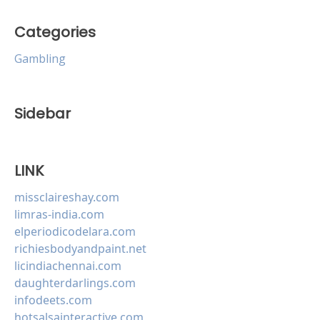
Categories
Gambling
Sidebar
LINK
missclaireshay.com
limras-india.com
elperiodicodelara.com
richiesbodyandpaint.net
licindiachennai.com
daughterdarlings.com
infodeets.com
hotsalsainteractive.com