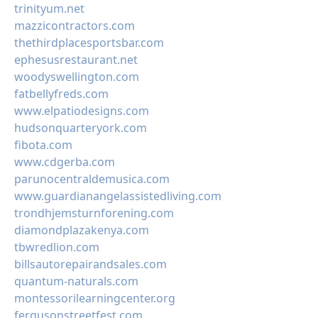
trinityum.net
mazzicontractors.com
thethirdplacesportsbar.com
ephesusrestaurant.net
woodyswellington.com
fatbellyfreds.com
www.elpatiodesigns.com
hudsonquarteryork.com
fibota.com
www.cdgerba.com
parunocentraldemusica.com
www.guardianangelassistedliving.com
trondhjemsturnforening.com
diamondplazakenya.com
tbwredlion.com
billsautorepairandsales.com
quantum-naturals.com
montessorilearningcenter.org
fergusonstreetfest.com