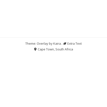
Theme: Overlay by
Kaira
.
Extra Text
Cape Town, South Africa