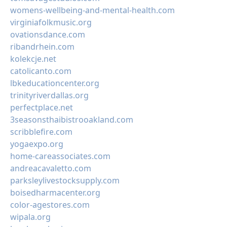
womens-wellbeing-and-mental-health.com
virginiafolkmusic.org
ovationsdance.com
ribandrhein.com
kolekcje.net
catolicanto.com
lbkeducationcenter.org
trinityriverdallas.org
perfectplace.net
3seasonsthaibistrooakland.com
scribblefire.com
yogaexpo.org
home-careassociates.com
andreacavaletto.com
parksleylivestocksupply.com
boisedharmacenter.org
color-agestores.com
wipala.org