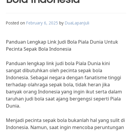
Posted on
February 6, 2025
by
DuaLapanJuli
Panduan Lengkap Link Judi Bola Piala Dunia Untuk
Pecinta Sepak Bola Indonesia
Panduan lengkap link judi bola Piala Dunia kini
sangat dibutuhkan oleh pecinta sepak bola
Indonesia. Sebagai negara dengan fanatisme tinggi
terhadap olahraga sepak bola, tidak heran jika
banyak orang Indonesia yang ingin ikut serta dalam
taruhan judi bola saat ajang bergengsi seperti Piala
Dunia.
Menjadi pecinta sepak bola bukanlah hal yang sulit di
Indonesia. Namun, saat ingin mencoba peruntungan