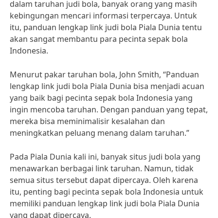
dalam taruhan judi bola, banyak orang yang masih
kebingungan mencari informasi terpercaya. Untuk
itu, panduan lengkap link judi bola Piala Dunia tentu
akan sangat membantu para pecinta sepak bola
Indonesia.
Menurut pakar taruhan bola, John Smith, “Panduan
lengkap link judi bola Piala Dunia bisa menjadi acuan
yang baik bagi pecinta sepak bola Indonesia yang
ingin mencoba taruhan. Dengan panduan yang tepat,
mereka bisa meminimalisir kesalahan dan
meningkatkan peluang menang dalam taruhan.”
Pada Piala Dunia kali ini, banyak situs judi bola yang
menawarkan berbagai link taruhan. Namun, tidak
semua situs tersebut dapat dipercaya. Oleh karena
itu, penting bagi pecinta sepak bola Indonesia untuk
memiliki panduan lengkap link judi bola Piala Dunia
yang dapat dipercaya.