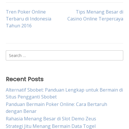
Post
Tren Poker Online
Tips Menang Besar di
Terbaru di Indonesia
Casino Online Terpercaya
Tahun 2016
navigation
Search
for:
Recent Posts
Alternatif Sbobet: Panduan Lengkap untuk Bermain di
Situs Pengganti Sbobet
Panduan Bermain Poker Online: Cara Bertaruh
dengan Benar
Rahasia Menang Besar di Slot Demo Zeus
Strategi Jitu Menang Bermain Data Togel