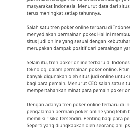
masyarakat Indonesia. Menurut data dari situs
terus meningkat setiap tahunnya.
Salah satu tren poker online terbaru di Indone
menyediakan permainan poker. Hal ini membuat
situs judi online yang sesuai dengan kebutuhan
merupakan dampak positif dari persaingan yang
Selain itu, tren poker online terbaru di Indo
teknologi dalam permainan poker online. Fitur-
banyak digunakan oleh situs judi online unt
bagi para pemain. Menurut CEO salah satu situ
mempertahankan minat para pemain poker onl
Dengan adanya tren poker online terbaru di I
pengalaman bermain poker online yang lebih 
memiliki risiko tersendiri. Penting bagi para
Seperti yang diungkapkan oleh seorang ahli ps