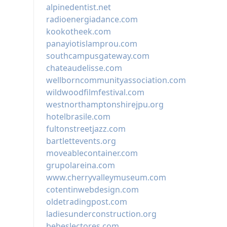
alpinedentist.net
radioenergiadance.com
kookotheek.com
panayiotislamprou.com
southcampusgateway.com
chateaudelisse.com
wellborncommunityassociation.com
wildwoodfilmfestival.com
westnorthamptonshirejpu.org
hotelbrasile.com
fultonstreetjazz.com
bartlettevents.org
moveablecontainer.com
grupolareina.com
www.cherryvalleymuseum.com
cotentinwebdesign.com
oldetradingpost.com
ladiesunderconstruction.org
bebeslectores.com