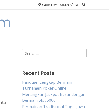
Cape Town, South Africa
om
Search
for:
Recent Posts
Panduan Lengkap Bermain
Turnamen Poker Online
Menangkan Jackpot Besar dengan
Bermain Slot 5000
nta
Permainan Tradisional Togel Jawa