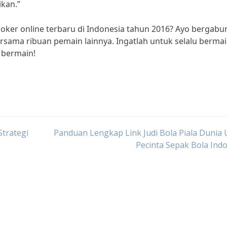
kan.”
poker online terbaru di Indonesia tahun 2016? Ayo bergabu
rsama ribuan pemain lainnya. Ingatlah untuk selalu berma
 bermain!
trategi
Panduan Lengkap Link Judi Bola Piala Dunia
Pecinta Sepak Bola Ind