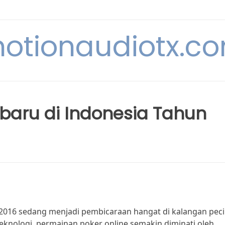
otionaudiotx.c
rbaru di Indonesia Tahun
 2016 sedang menjadi pembicaraan hangat di kalangan peci
knologi, permainan poker online semakin diminati oleh