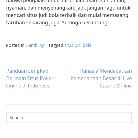
bahwa pengalaman bertaruh kita akan lebih aman,
nyaman, dan menyenangkan. Jadi, jangan ragu untuk
mencari situs judi bola terbaik dan mulai memasang
taruhan sekarang juga! Semoga beruntung!
Posted in
Gambling
Tagged
situs judi bola
Post
Panduan Lengkap
Rahasia Mendapatkan
Bermain Situs Poker
Kemenangan Besar di Live
Online di Indonesia
Casino Online
navigation
Search
for: