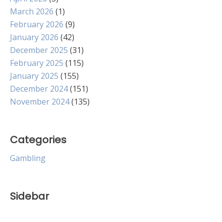
March 2026
(1)
February 2026
(9)
January 2026
(42)
December 2025
(31)
February 2025
(115)
January 2025
(155)
December 2024
(151)
November 2024
(135)
Categories
Gambling
Sidebar