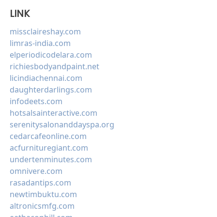
LINK
missclaireshay.com
limras-india.com
elperiodicodelara.com
richiesbodyandpaint.net
licindiachennai.com
daughterdarlings.com
infodeets.com
hotsalsainteractive.com
serenitysalonanddayspa.org
cedarcafeonline.com
acfurnituregiant.com
undertenminutes.com
omnivere.com
rasadantips.com
newtimbuktu.com
altronicsmfg.com