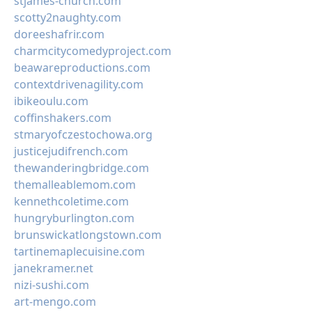
stjames-church.com
scotty2naughty.com
doreeshafrir.com
charmcitycomedyproject.com
beawareproductions.com
contextdrivenagility.com
ibikeoulu.com
coffinshakers.com
stmaryofczestochowa.org
justicejudifrench.com
thewanderingbridge.com
themalleablemom.com
kennethcoletime.com
hungryburlington.com
brunswickatlongstown.com
tartinemaplecuisine.com
janekramer.net
nizi-sushi.com
art-mengo.com