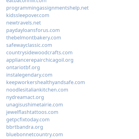
eatbaconhill.com
programmingassignmentshelp.net
kidssleepover.com
newtravels.net
paydayloansforus.com
thebelmontbakery.com
safewayclassic.com
countrysidewoodcrafts.com
appliancerepairchicagoil.org
ontariotbf.org
instalegendary.com
keepworkershealthyandsafe.com
noodlesitaliankitchen.com
nydreamact.org
unagisushimetairie.com
jewelflashtattoos.com
getpcfixtoday.com
bbrtbandra.org
bluebonnetcountry.com