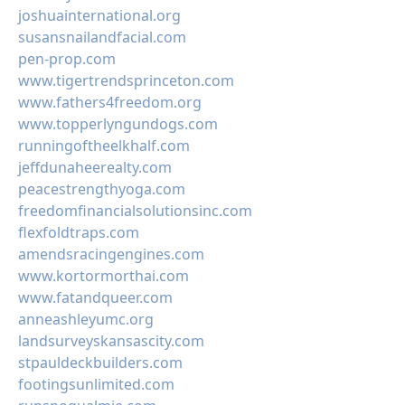
joshuainternational.org
susansnailandfacial.com
pen-prop.com
www.tigertrendsprinceton.com
www.fathers4freedom.org
www.topperlyngundogs.com
runningoftheelkhalf.com
jeffdunaheerealty.com
peacestrengthyoga.com
freedomfinancialsolutionsinc.com
flexfoldtraps.com
amendsracingengines.com
www.kortormorthai.com
www.fatandqueer.com
anneashleyumc.org
landsurveyskansascity.com
stpauldeckbuilders.com
footingsunlimited.com