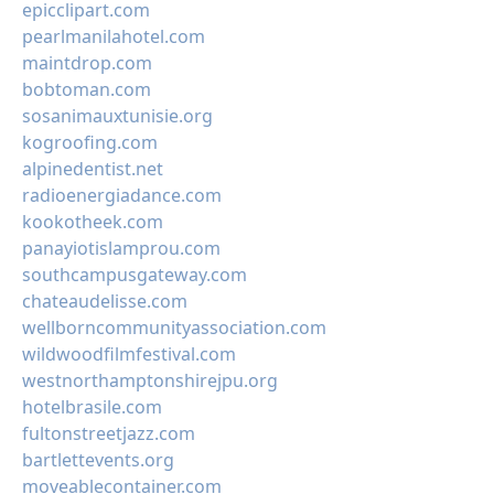
epicclipart.com
pearlmanilahotel.com
maintdrop.com
bobtoman.com
sosanimauxtunisie.org
kogroofing.com
alpinedentist.net
radioenergiadance.com
kookotheek.com
panayiotislamprou.com
southcampusgateway.com
chateaudelisse.com
wellborncommunityassociation.com
wildwoodfilmfestival.com
westnorthamptonshirejpu.org
hotelbrasile.com
fultonstreetjazz.com
bartlettevents.org
moveablecontainer.com