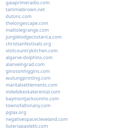
gaiaprimeradio.com
tammiebrown.net
dutonc.com
thelongescape.com
mattolegrange.com
junglelodgecostarica.com
christianfestivals.org
visitcountrykitchen.com
algarve-dolphins.com
alanveingrad.com
ginosonhiggins.com
wutungprinting.com
maritalsettlements.com
milwbikeskaterental.com
baymontjacksonms.com
townofaltonany.com
pglax.org
negativespacecleveland.com
liuteriapaoletti.com