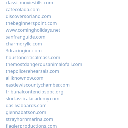
classicmoviestills.com
cafecolada.com
discoversoriano.com
thebeginnerspoint.com
www.comingholidays.net
sanfranguide.com
charmoryllc.com
3dracinginc.com
houstoncriticalmass.com
themostdangerousanimalofall.com
thepolicerehearsals.com
alliknownow.com
eastlewiscountychamber.com
tribunalcontenciosobc.org
sloclassicalacademy.com
dasilvaboards.com
glennabatson.com
strayhornmarina.com
flaglerproductions.com