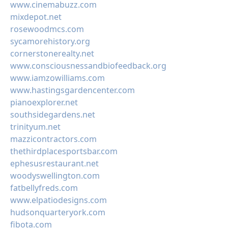
www.cinemabuzz.com
mixdepot.net
rosewoodmcs.com
sycamorehistory.org
cornerstonerealty.net
www.consciousnessandbiofeedback.org
www.iamzowilliams.com
www.hastingsgardencenter.com
pianoexplorer.net
southsidegardens.net
trinityum.net
mazzicontractors.com
thethirdplacesportsbar.com
ephesusrestaurant.net
woodyswellington.com
fatbellyfreds.com
www.elpatiodesigns.com
hudsonquarteryork.com
fibota.com