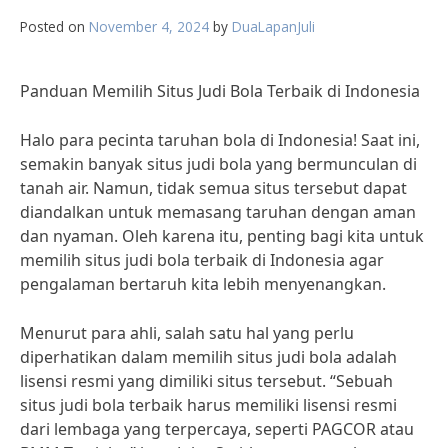
Posted on
November 4, 2024
by
DuaLapanJuli
Panduan Memilih Situs Judi Bola Terbaik di Indonesia
Halo para pecinta taruhan bola di Indonesia! Saat ini,
semakin banyak situs judi bola yang bermunculan di
tanah air. Namun, tidak semua situs tersebut dapat
diandalkan untuk memasang taruhan dengan aman
dan nyaman. Oleh karena itu, penting bagi kita untuk
memilih situs judi bola terbaik di Indonesia agar
pengalaman bertaruh kita lebih menyenangkan.
Menurut para ahli, salah satu hal yang perlu
diperhatikan dalam memilih situs judi bola adalah
lisensi resmi yang dimiliki situs tersebut. “Sebuah
situs judi bola terbaik harus memiliki lisensi resmi
dari lembaga yang terpercaya, seperti PAGCOR atau