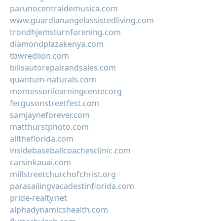
parunocentraldemusica.com
www.guardianangelassistedliving.com
trondhjemsturnforening.com
diamondplazakenya.com
tbwredlion.com
billsautorepairandsales.com
quantum-naturals.com
montessorilearningcenter.org
fergusonstreetfest.com
samjayneforever.com
matthurstphoto.com
alltheflorida.com
insidebaseballcoachesclinic.com
carsinkauai.com
millstreetchurchofchrist.org
parasailingvacadestinflorida.com
pride-realty.net
alphadynamicshealth.com