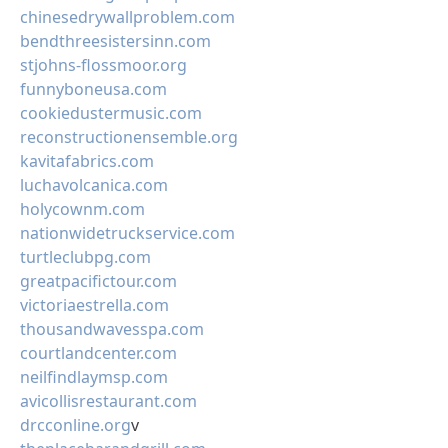
chinesedrywallproblem.com
bendthreesistersinn.com
stjohns-flossmoor.org
funnyboneusa.com
cookiedustermusic.com
reconstructionensemble.org
kavitafabrics.com
luchavolcanica.com
holycownm.com
nationwidetruckservice.com
turtleclubpg.com
greatpacifictour.com
victoriaestrella.com
thousandwavesspa.com
courtlandcenter.com
neilfindlaymsp.com
avicollisrestaurant.com
drcconline.org
v