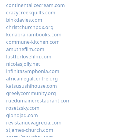
continentalicecream.com
crazycreekquilts.com
binkdavies.com
christchurchpdx.org
kenabrahambooks.com
commune-kitchen.com
amuthefilm.com
lustforlovefilm.com
nicolasjolly.net
infinitasymphonia.com
africanlegalcentre.org
katsusushihouse.com
greelycommunity.org
ruedumainerestaurant.com
rosetzsky.com
glonojad.com
revistanuevagrecia.com
stjames-church.com