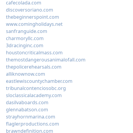
cafecolada.com
discoversoriano.com
thebeginnerspoint.com
www.comingholidays.net
sanfranguide.com
charmoryllc.com
3dracinginc.com
houstoncriticalmass.com
themostdangerousanimalofall.com
thepolicerehearsals.com
alliknownow.com
eastlewiscountychamber.com
tribunalcontenciosobc.org
sloclassicalacademy.com
dasilvaboards.com
glennabatson.com
strayhornmarina.com
flaglerproductions.com
brawndefinition.com