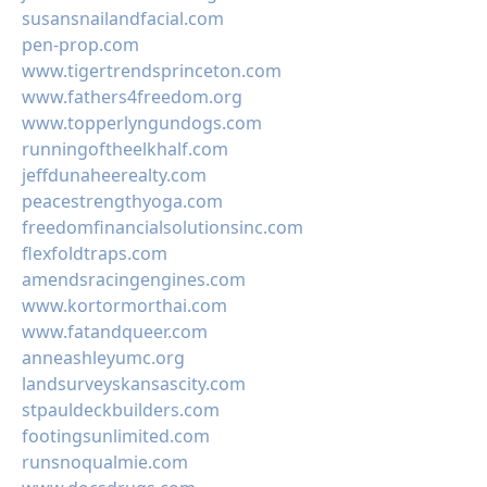
susansnailandfacial.com
pen-prop.com
www.tigertrendsprinceton.com
www.fathers4freedom.org
www.topperlyngundogs.com
runningoftheelkhalf.com
jeffdunaheerealty.com
peacestrengthyoga.com
freedomfinancialsolutionsinc.com
flexfoldtraps.com
amendsracingengines.com
www.kortormorthai.com
www.fatandqueer.com
anneashleyumc.org
landsurveyskansascity.com
stpauldeckbuilders.com
footingsunlimited.com
runsnoqualmie.com