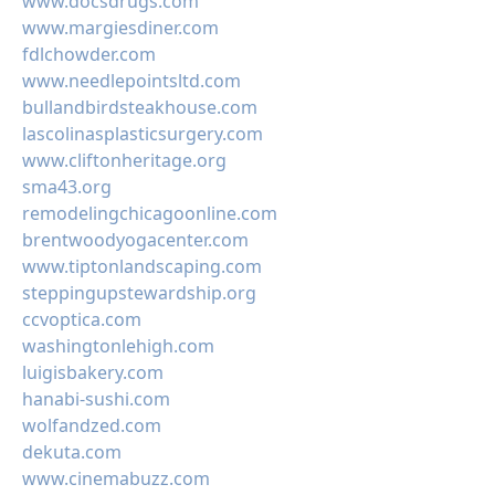
www.docsdrugs.com
www.margiesdiner.com
fdlchowder.com
www.needlepointsltd.com
bullandbirdsteakhouse.com
lascolinasplasticsurgery.com
www.cliftonheritage.org
sma43.org
remodelingchicagoonline.com
brentwoodyogacenter.com
www.tiptonlandscaping.com
steppingupstewardship.org
ccvoptica.com
washingtonlehigh.com
luigisbakery.com
hanabi-sushi.com
wolfandzed.com
dekuta.com
www.cinemabuzz.com