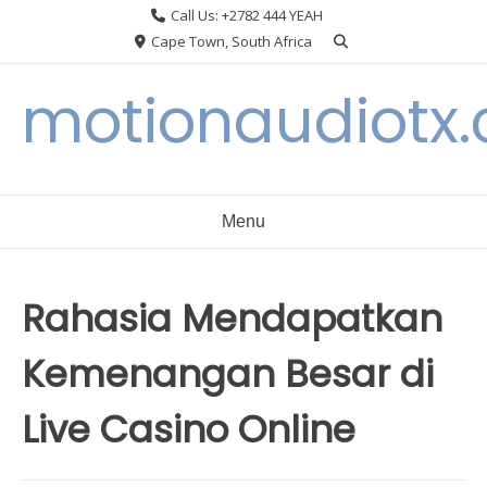
Skip
Call Us: +2782 444 YEAH
to
Cape Town, South Africa
content
motionaudiotx
Menu
Rahasia Mendapatkan
Kemenangan Besar di
Live Casino Online