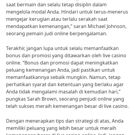
saat bermain dan selalu tetap disiplin dalam
mengelola modal Anda. Hindari untuk terus-menerus
mengejar kerugian atau terlalu serakah saat
mendapatkan kemenangan,” saran Michael Johnson,
seorang pemain judi online berpengalaman.
Terakhir, jangan lupa untuk selalu memanfaatkan
bonus dan promosi yang ditawarkan oleh live casino
online. “Bonus dan promosi dapat meningkatkan
peluang kemenangan Anda, jadi pastikan untuk
memanfaatkannya sebaik mungkin. Namun, tetap
perhatikan syarat dan ketentuan yang berlaku agar
Anda tidak mengalami masalah di kemudian hari,”
pungkas Sarah Brown, seorang penjudi online yang
telah sukses meraih kemenangan besar di live casino.
Dengan menerapkan tips dan strategi di atas, Anda
memiliki peluang yang lebih besar untuk meraih