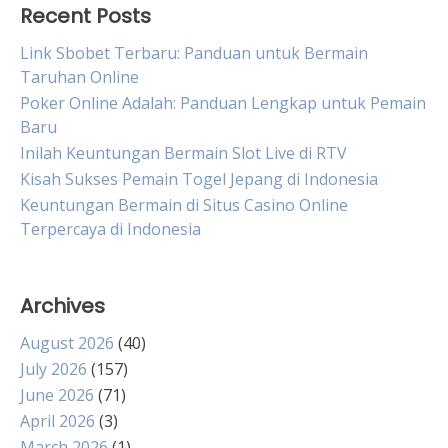
Recent Posts
Link Sbobet Terbaru: Panduan untuk Bermain
Taruhan Online
Poker Online Adalah: Panduan Lengkap untuk Pemain
Baru
Inilah Keuntungan Bermain Slot Live di RTV
Kisah Sukses Pemain Togel Jepang di Indonesia
Keuntungan Bermain di Situs Casino Online
Terpercaya di Indonesia
Archives
August 2026
(40)
July 2026
(157)
June 2026
(71)
April 2026
(3)
March 2026
(1)