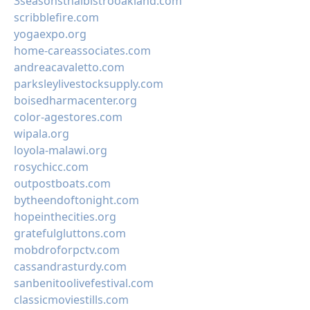
3seasonsthaibistrooakland.com
scribblefire.com
yogaexpo.org
home-careassociates.com
andreacavaletto.com
parksleylivestocksupply.com
boisedharmacenter.org
color-agestores.com
wipala.org
loyola-malawi.org
rosychicc.com
outpostboats.com
bytheendoftonight.com
hopeinthecities.org
gratefulgluttons.com
mobdroforpctv.com
cassandrasturdy.com
sanbenitoolivefestival.com
classicmoviestills.com