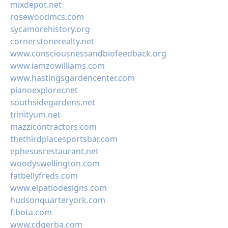
mixdepot.net
rosewoodmcs.com
sycamorehistory.org
cornerstonerealty.net
www.consciousnessandbiofeedback.org
www.iamzowilliams.com
www.hastingsgardencenter.com
pianoexplorer.net
southsidegardens.net
trinityum.net
mazzicontractors.com
thethirdplacesportsbar.com
ephesusrestaurant.net
woodyswellington.com
fatbellyfreds.com
www.elpatiodesigns.com
hudsonquarteryork.com
fibota.com
www.cdgerba.com