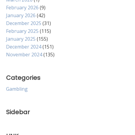
February 2026
(9)
January 2026
(42)
December 2025
(31)
February 2025
(115)
January 2025
(155)
December 2024
(151)
November 2024
(135)
Categories
Gambling
Sidebar