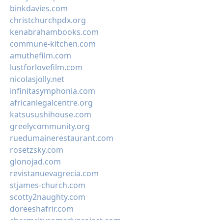
binkdavies.com
christchurchpdx.org
kenabrahambooks.com
commune-kitchen.com
amuthefilm.com
lustforlovefilm.com
nicolasjolly.net
infinitasymphonia.com
africanlegalcentre.org
katsusushihouse.com
greelycommunity.org
ruedumainerestaurant.com
rosetzsky.com
glonojad.com
revistanuevagrecia.com
stjames-church.com
scotty2naughty.com
doreeshafrir.com