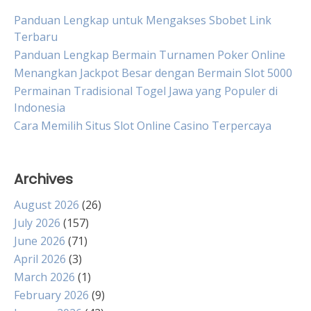
Panduan Lengkap untuk Mengakses Sbobet Link
Terbaru
Panduan Lengkap Bermain Turnamen Poker Online
Menangkan Jackpot Besar dengan Bermain Slot 5000
Permainan Tradisional Togel Jawa yang Populer di
Indonesia
Cara Memilih Situs Slot Online Casino Terpercaya
Archives
August 2026
(26)
July 2026
(157)
June 2026
(71)
April 2026
(3)
March 2026
(1)
February 2026
(9)