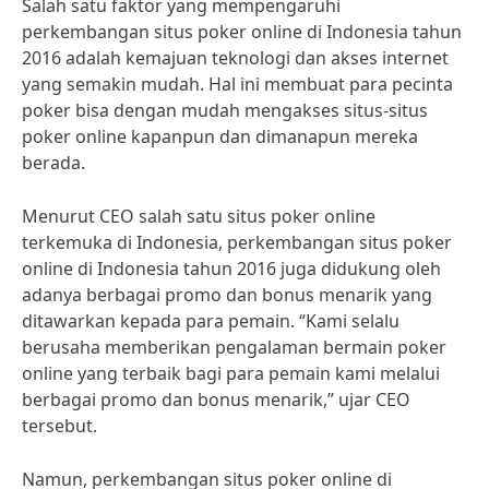
Salah satu faktor yang mempengaruhi
perkembangan situs poker online di Indonesia tahun
2016 adalah kemajuan teknologi dan akses internet
yang semakin mudah. Hal ini membuat para pecinta
poker bisa dengan mudah mengakses situs-situs
poker online kapanpun dan dimanapun mereka
berada.
Menurut CEO salah satu situs poker online
terkemuka di Indonesia, perkembangan situs poker
online di Indonesia tahun 2016 juga didukung oleh
adanya berbagai promo dan bonus menarik yang
ditawarkan kepada para pemain. “Kami selalu
berusaha memberikan pengalaman bermain poker
online yang terbaik bagi para pemain kami melalui
berbagai promo dan bonus menarik,” ujar CEO
tersebut.
Namun, perkembangan situs poker online di