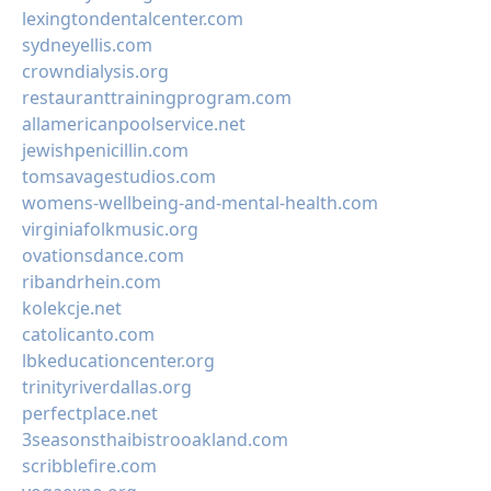
lexingtondentalcenter.com
sydneyellis.com
crowndialysis.org
restauranttrainingprogram.com
allamericanpoolservice.net
jewishpenicillin.com
tomsavagestudios.com
womens-wellbeing-and-mental-health.com
virginiafolkmusic.org
ovationsdance.com
ribandrhein.com
kolekcje.net
catolicanto.com
lbkeducationcenter.org
trinityriverdallas.org
perfectplace.net
3seasonsthaibistrooakland.com
scribblefire.com