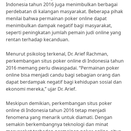
Indonesia tahun 2016 juga menimbulkan berbagai
perdebatan di kalangan masyarakat. Beberapa pihak
menilai bahwa permainan poker online dapat
menimbulkan dampak negatif bagi masyarakat,
seperti peningkatan jumlah pemain judi online yang
rentan terhadap kecanduan.
Menurut psikolog terkenal, Dr. Arief Rachman,
perkembangan situs poker online di Indonesia tahun
2016 memang perlu diwaspadai. “Permainan poker
online bisa menjadi candu bagi sebagian orang dan
dapat berdampak negatif bagi kehidupan sosial dan
ekonomi mereka,” ujar Dr. Arief.
Meskipun demikian, perkembangan situs poker
online di Indonesia tahun 2016 tetap menjadi
fenomena yang menarik untuk diamati. Dengan
semakin berkembangnya teknologi dan minat