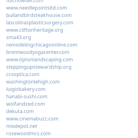
fdlchowder.com
www.needlepointsltd.com
bullandbirdsteakhouse.com
lascolinasplasticsurgery.com
www.cliftonheritage.org
sma43.org
remodelingchicagoonline.com
brentwoodyogacenter.com
www.tiptonlandscaping.com
steppingupstewardship.org
ccvoptica.com
washingtonlehigh.com
luigisbakery.com
hanabi-sushi.com
wolfandzed.com
dekuta.com
www.cinemabuzz.com
mixdepot.net
rosewoodmcs.com