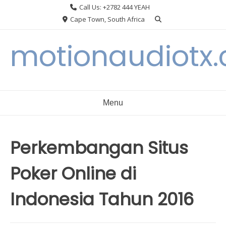
Skip
Call Us: +2782 444 YEAH
to
Cape Town, South Africa
content
motionaudiotx
Menu
Perkembangan Situs
Poker Online di
Indonesia Tahun 2016