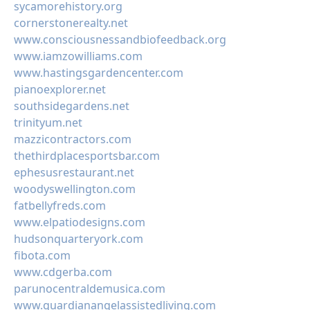
sycamorehistory.org
cornerstonerealty.net
www.consciousnessandbiofeedback.org
www.iamzowilliams.com
www.hastingsgardencenter.com
pianoexplorer.net
southsidegardens.net
trinityum.net
mazzicontractors.com
thethirdplacesportsbar.com
ephesusrestaurant.net
woodyswellington.com
fatbellyfreds.com
www.elpatiodesigns.com
hudsonquarteryork.com
fibota.com
www.cdgerba.com
parunocentraldemusica.com
www.guardianangelassistedliving.com