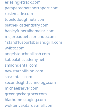
eriesingletrack.com
pamperedpetsnorthport.com
rosiemade.com
tupelodoughnuts.com
olathekidsdentistry.com
hanleyfuneralhomeinc.com
mejorpaquetesorlando.com
1stand10sportsbarandgrill.com
w4btx.com
angelstouchnaillash.com
kabbalahacademy.net
smilondental.com
newstarcollision.com
sasrentals.com
secondsighttechnology.com
michaelsarver.com
greengeckogrocer.com
hlathome-staging.com
wokteriyakitargetmall.com