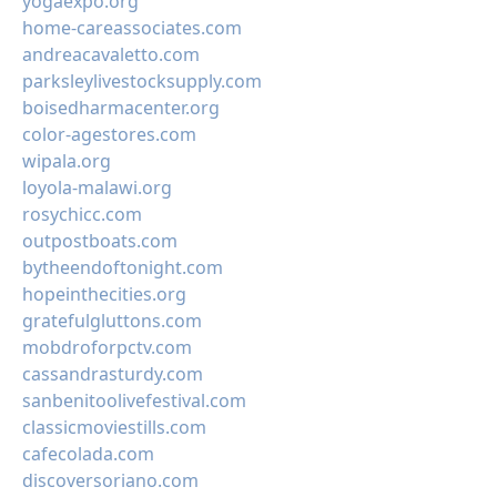
yogaexpo.org
home-careassociates.com
andreacavaletto.com
parksleylivestocksupply.com
boisedharmacenter.org
color-agestores.com
wipala.org
loyola-malawi.org
rosychicc.com
outpostboats.com
bytheendoftonight.com
hopeinthecities.org
gratefulgluttons.com
mobdroforpctv.com
cassandrasturdy.com
sanbenitoolivefestival.com
classicmoviestills.com
cafecolada.com
discoversoriano.com