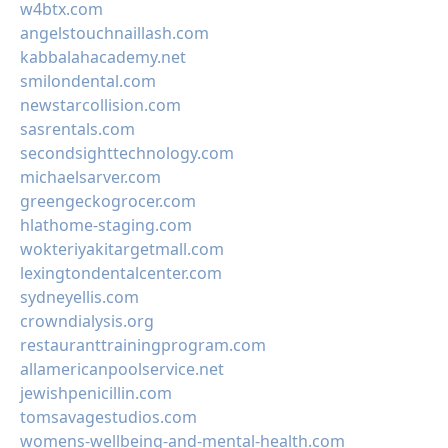
w4btx.com
angelstouchnaillash.com
kabbalahacademy.net
smilondental.com
newstarcollision.com
sasrentals.com
secondsighttechnology.com
michaelsarver.com
greengeckogrocer.com
hlathome-staging.com
wokteriyakitargetmall.com
lexingtondentalcenter.com
sydneyellis.com
crowndialysis.org
restauranttrainingprogram.com
allamericanpoolservice.net
jewishpenicillin.com
tomsavagestudios.com
womens-wellbeing-and-mental-health.com