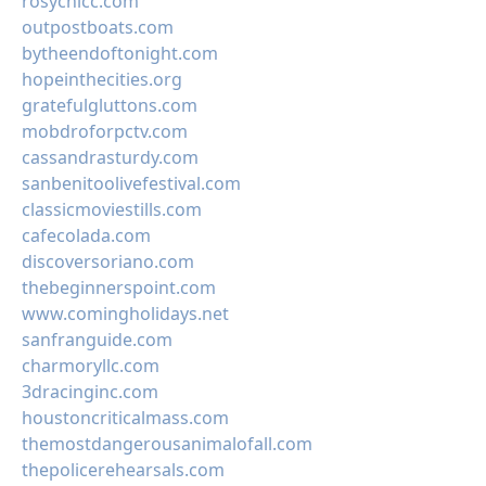
rosychicc.com
outpostboats.com
bytheendoftonight.com
hopeinthecities.org
gratefulgluttons.com
mobdroforpctv.com
cassandrasturdy.com
sanbenitoolivefestival.com
classicmoviestills.com
cafecolada.com
discoversoriano.com
thebeginnerspoint.com
www.comingholidays.net
sanfranguide.com
charmoryllc.com
3dracinginc.com
houstoncriticalmass.com
themostdangerousanimalofall.com
thepolicerehearsals.com