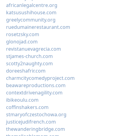
africanlegalcentre.org
katsusushihouse.com
greelycommunity.org
ruedumainerestaurant.com
rosetzsky.com
glonojad.com
revistanuevagrecia.com
stjames-church.com
scotty2naughty.com
doreeshafrir.com
charmcitycomedyproject.com
beawareproductions.com
contextdrivenagility.com
ibikeoulu.com
coffinshakers.com
stmaryofczestochowa.org
justicejudifrench.com
thewanderingbridge.com