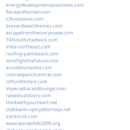
energydevelopmentassociates.com
floraandfarmer.com
s3fsolutions.com
brevardbeachhomes.com
escapefromtheivorytower.com
743southchadwick.com
india-northeast.com
roofing-palmbeach.com
dontfightthefuture.com
arnoldhomesltd.com
coloredpencilcentral.com
cliftonfilmfest.com
imperialbarandlounge.com
raisedoutdoors.com
thinkwithyourheart.net
utahbankruptcyattorneys.net
irocknroll.com
www.wordoflife2000.org