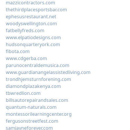
mazzicontractors.com
thethirdplacesportsbar.com
ephesusrestaurant.net
woodyswellington.com
fatbellyfreds.com
www.elpatiodesigns.com
hudsonquarteryork.com
fibota.com
www.cdgerba.com
parunocentraldemusica.com
www.guardianangelassistedliving.com
trondhjemsturnforening.com
diamondplazakenya.com
tbwredlion.com
billsautorepairandsales.com
quantum-naturals.com
montessorilearningcenter.org
fergusonstreetfest.com
samjayneforever.com