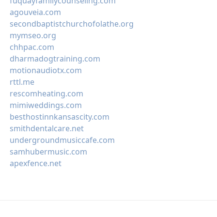
fuquayfamilycounseling.com
agouveia.com
secondbaptistchurchofolathe.org
mymseo.org
chhpac.com
dharmadogtraining.com
motionaudiotx.com
rttl.me
rescomheating.com
mimiweddings.com
besthostinnkansascity.com
smithdentalcare.net
undergroundmusiccafe.com
samhubermusic.com
apexfence.net