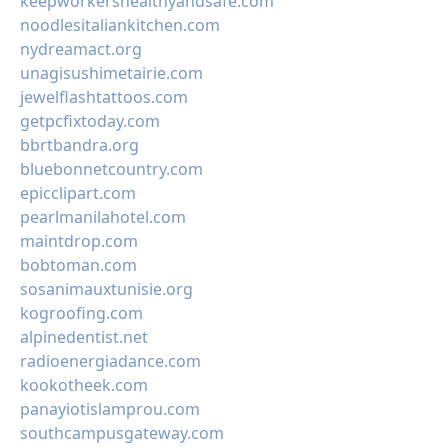
keepworkershealthyandsafe.com
noodlesitaliankitchen.com
nydreamact.org
unagisushimetairie.com
jewelflashtattoos.com
getpcfixtoday.com
bbrtbandra.org
bluebonnetcountry.com
epicclipart.com
pearlmanilahotel.com
maintdrop.com
bobtoman.com
sosanimauxtunisie.org
kogroofing.com
alpinedentist.net
radioenergiadance.com
kookotheek.com
panayiotislamprou.com
southcampusgateway.com