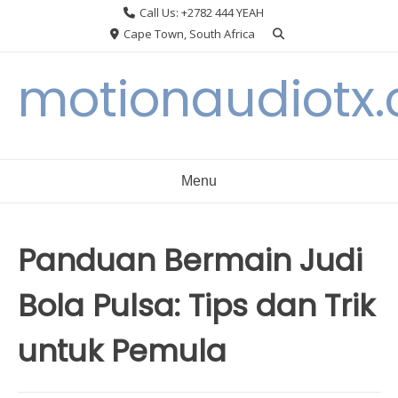
Skip
Call Us: +2782 444 YEAH
to
Cape Town, South Africa
content
motionaudiotx
Menu
Panduan Bermain Judi
Bola Pulsa: Tips dan Trik
untuk Pemula