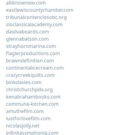
alliknownow.com
eastlewiscountychamber.com
tribunalcontenciosobc.org
sloclassicalacademy.com
dasilvaboards.com
glennabatson.com
strayhornmarina.com
flaglerproductions.com
brawndefinition.com
continentalicecream.com
crazycreekquilts.com
binkdavies.com
christchurchpdx.org
kenabrahambooks.com
commune-kitchen.com
amuthefilm.com
lustforlovefilm.com
nicolasjolly.net
infinitasymphonia.com