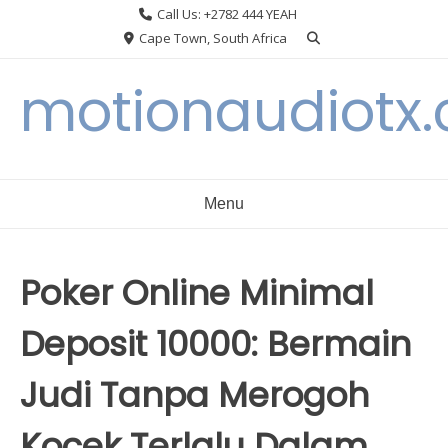
Skip
Call Us: +2782 444 YEAH
to
Cape Town, South Africa
content
motionaudiotx
Menu
Poker Online Minimal
Deposit 10000: Bermain
Judi Tanpa Merogoh
Kocek Terlalu Dalam