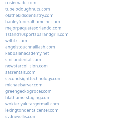
rosiemade.com
tupelodoughnuts.com
olathekidsdentistry.com
hanleyfuneralhomeinc.com
mejorpaquetesorlando.com
1stand10sportsbarandgrill.com
w4btx.com
angelstouchnaillash.com
kabbalahacademy.net
smilondental.com
newstarcollision.com
sasrentals.com
secondsighttechnology.com
michaelsarver.com
greengeckogrocer.com
hlathome-staging.com
wokteriyakitargetmall.com
lexingtondentalcenter.com
sydneyellis.com