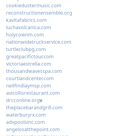
cookiedustermusic.com
reconstructionensemble.org
kavitafabrics.com
luchavolcanica.com
holycownm.com
nationwidetruckservice.com
turtleclubpg.com
greatpacifictour.com
victoriaestrella.com
thousandwavesspa.com
courtlandcenter.com
neilfindlaymsp.com
avicollisrestaurant.com
drcconline.org
v
theplacebarandgrill.com
waterburyrx.com
advpoolsinc.com
angelosatthepoint.com