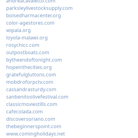
andreacavaletto.com
parksleylivestocksupply.com
boisedharmacenter.org
color-agestores.com
wipala.org
loyola-malawi.org
rosychicc.com
outpostboats.com
bytheendoftonight.com
hopeinthecities.org
gratefulgluttons.com
mobdroforpctv.com
cassandrasturdy.com
sanbenitoolivefestival.com
classicmoviestills.com
cafecolada.com
discoversoriano.com
thebeginnerspoint.com
www.comingholidays.net