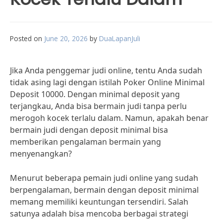
Posted on
June 20, 2026
by
DuaLapanJuli
Jika Anda penggemar judi online, tentu Anda sudah
tidak asing lagi dengan istilah Poker Online Minimal
Deposit 10000. Dengan minimal deposit yang
terjangkau, Anda bisa bermain judi tanpa perlu
merogoh kocek terlalu dalam. Namun, apakah benar
bermain judi dengan deposit minimal bisa
memberikan pengalaman bermain yang
menyenangkan?
Menurut beberapa pemain judi online yang sudah
berpengalaman, bermain dengan deposit minimal
memang memiliki keuntungan tersendiri. Salah
satunya adalah bisa mencoba berbagai strategi