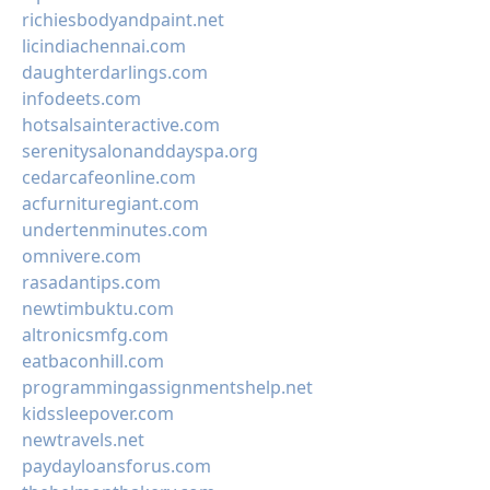
richiesbodyandpaint.net
licindiachennai.com
daughterdarlings.com
infodeets.com
hotsalsainteractive.com
serenitysalonanddayspa.org
cedarcafeonline.com
acfurnituregiant.com
undertenminutes.com
omnivere.com
rasadantips.com
newtimbuktu.com
altronicsmfg.com
eatbaconhill.com
programmingassignmentshelp.net
kidssleepover.com
newtravels.net
paydayloansforus.com