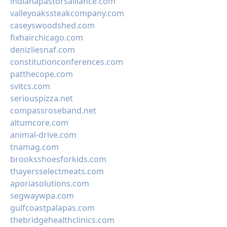
indianapastorsalliance.com
valleyoakssteakcompany.com
caseyswoodshed.com
fixhairchicago.com
denizliesnaf.com
constitutionconferences.com
patthecope.com
svitcs.com
seriouspizza.net
compassroseband.net
altumcore.com
animal-drive.com
tnamag.com
brooksshoesforkids.com
thayersselectmeats.com
aporiasolutions.com
segwaywpa.com
gulfcoastpalapas.com
thebridgehealthclinics.com