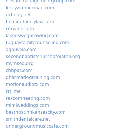
elevatemanagementgroup.com
leroyzimmerman.com
drfinley.net
flemingfamilylaw.com
rnrwine.com
lakeoswegorowing.com
fuquayfamilycounseling.com
agouveia.com
secondbaptistchurchofolathe.org
mymseo.org
chhpac.com
dharmadogtraining.com
motionaudiotx.com
rttl.me
rescomheating.com
mimiweddings.com
besthostinnkansascity.com
smithdentalcare.net
undergroundmusiccafe.com