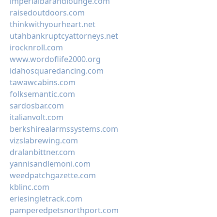
imperialbarandlounge.com
raisedoutdoors.com
thinkwithyourheart.net
utahbankruptcyattorneys.net
irocknroll.com
www.wordoflife2000.org
idahosquaredancing.com
tawawcabins.com
folksemantic.com
sardosbar.com
italianvolt.com
berkshirealarmssystems.com
vizslabrewing.com
dralanbittner.com
yannisandlemoni.com
weedpatchgazette.com
kblinc.com
eriesingletrack.com
pamperedpetsnorthport.com