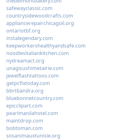
thebelmontbakery.com
safewayclassic.com
countrysidewoodcrafts.com
appliancerepairchicagoil.org
ontariotbf.org
instalegendary.com
keepworkershealthyandsafe.com
noodlesitaliankitchen.com
nydreamact.org
unagisushimetairie.com
jewelflashtattoos.com
getpcfixtoday.com
bbrtbandra.org
bluebonnetcountry.com
epicclipart.com
pearlmanilahotel.com
maintdrop.com
bobtoman.com
sosanimauxtunisie.org