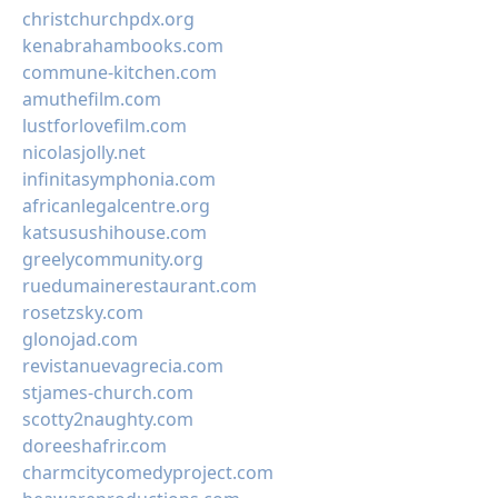
christchurchpdx.org
kenabrahambooks.com
commune-kitchen.com
amuthefilm.com
lustforlovefilm.com
nicolasjolly.net
infinitasymphonia.com
africanlegalcentre.org
katsusushihouse.com
greelycommunity.org
ruedumainerestaurant.com
rosetzsky.com
glonojad.com
revistanuevagrecia.com
stjames-church.com
scotty2naughty.com
doreeshafrir.com
charmcitycomedyproject.com