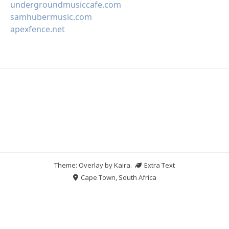
undergroundmusiccafe.com
samhubermusic.com
apexfence.net
Theme: Overlay by
Kaira
.
Extra Text
Cape Town, South Africa