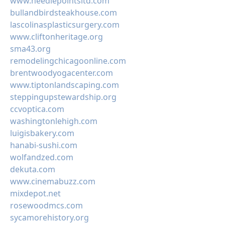
www.needlepointsltd.com
bullandbirdsteakhouse.com
lascolinasplasticsurgery.com
www.cliftonheritage.org
sma43.org
remodelingchicagoonline.com
brentwoodyogacenter.com
www.tiptonlandscaping.com
steppingupstewardship.org
ccvoptica.com
washingtonlehigh.com
luigisbakery.com
hanabi-sushi.com
wolfandzed.com
dekuta.com
www.cinemabuzz.com
mixdepot.net
rosewoodmcs.com
sycamorehistory.org