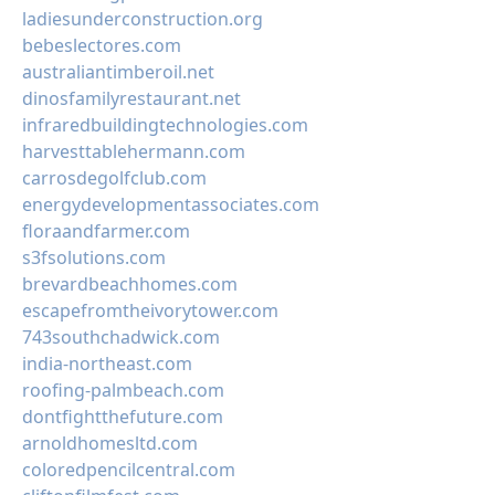
ladiesunderconstruction.org
bebeslectores.com
australiantimberoil.net
dinosfamilyrestaurant.net
infraredbuildingtechnologies.com
harvesttablehermann.com
carrosdegolfclub.com
energydevelopmentassociates.com
floraandfarmer.com
s3fsolutions.com
brevardbeachhomes.com
escapefromtheivorytower.com
743southchadwick.com
india-northeast.com
roofing-palmbeach.com
dontfightthefuture.com
arnoldhomesltd.com
coloredpencilcentral.com