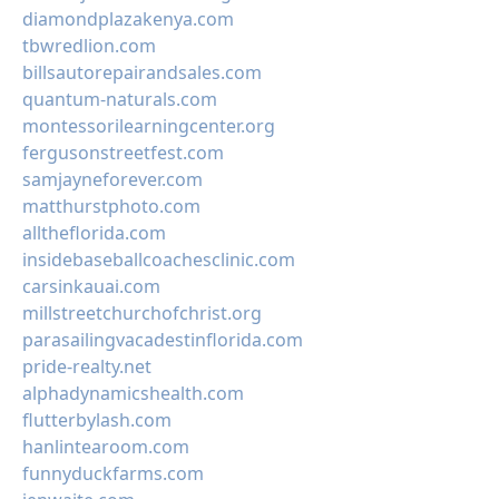
diamondplazakenya.com
tbwredlion.com
billsautorepairandsales.com
quantum-naturals.com
montessorilearningcenter.org
fergusonstreetfest.com
samjayneforever.com
matthurstphoto.com
alltheflorida.com
insidebaseballcoachesclinic.com
carsinkauai.com
millstreetchurchofchrist.org
parasailingvacadestinflorida.com
pride-realty.net
alphadynamicshealth.com
flutterbylash.com
hanlintearoom.com
funnyduckfarms.com