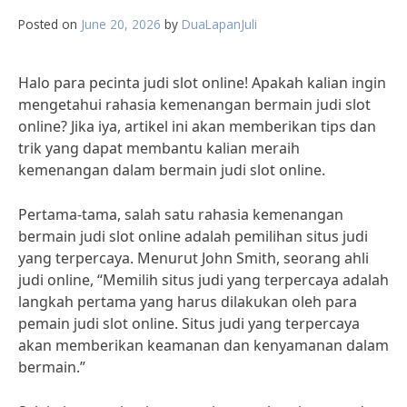
Posted on
June 20, 2026
by
DuaLapanJuli
Halo para pecinta judi slot online! Apakah kalian ingin
mengetahui rahasia kemenangan bermain judi slot
online? Jika iya, artikel ini akan memberikan tips dan
trik yang dapat membantu kalian meraih
kemenangan dalam bermain judi slot online.
Pertama-tama, salah satu rahasia kemenangan
bermain judi slot online adalah pemilihan situs judi
yang terpercaya. Menurut John Smith, seorang ahli
judi online, “Memilih situs judi yang terpercaya adalah
langkah pertama yang harus dilakukan oleh para
pemain judi slot online. Situs judi yang terpercaya
akan memberikan keamanan dan kenyamanan dalam
bermain.”