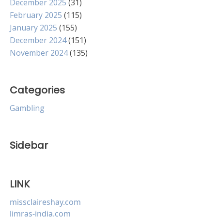
December 2025
(31)
February 2025
(115)
January 2025
(155)
December 2024
(151)
November 2024
(135)
Categories
Gambling
Sidebar
LINK
missclaireshay.com
limras-india.com