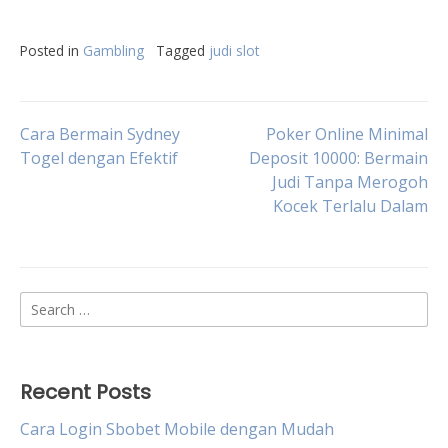
Posted in
Gambling
Tagged
judi slot
Post
Cara Bermain Sydney
Poker Online Minimal
Togel dengan Efektif
Deposit 10000: Bermain
Judi Tanpa Merogoh
navigation
Kocek Terlalu Dalam
Search
for:
Recent Posts
Cara Login Sbobet Mobile dengan Mudah