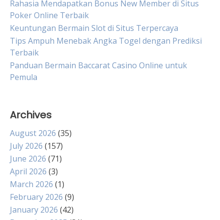
Rahasia Mendapatkan Bonus New Member di Situs
Poker Online Terbaik
Keuntungan Bermain Slot di Situs Terpercaya
Tips Ampuh Menebak Angka Togel dengan Prediksi
Terbaik
Panduan Bermain Baccarat Casino Online untuk
Pemula
Archives
August 2026
(35)
July 2026
(157)
June 2026
(71)
April 2026
(3)
March 2026
(1)
February 2026
(9)
January 2026
(42)