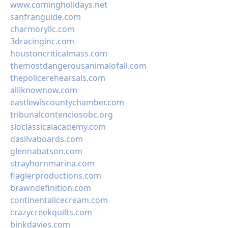
www.comingholidays.net
sanfranguide.com
charmoryllc.com
3dracinginc.com
houstoncriticalmass.com
themostdangerousanimalofall.com
thepolicerehearsals.com
alliknownow.com
eastlewiscountychamber.com
tribunalcontenciosobc.org
sloclassicalacademy.com
dasilvaboards.com
glennabatson.com
strayhornmarina.com
flaglerproductions.com
brawndefinition.com
continentalicecream.com
crazycreekquilts.com
binkdavies.com