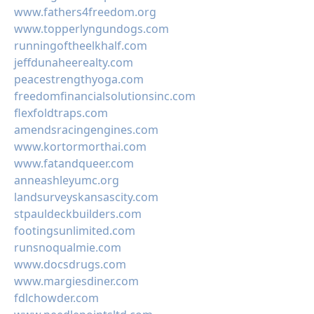
www.fathers4freedom.org
www.topperlyngundogs.com
runningoftheelkhalf.com
jeffdunaheerealty.com
peacestrengthyoga.com
freedomfinancialsolutionsinc.com
flexfoldtraps.com
amendsracingengines.com
www.kortormorthai.com
www.fatandqueer.com
anneashleyumc.org
landsurveyskansascity.com
stpauldeckbuilders.com
footingsunlimited.com
runsnoqualmie.com
www.docsdrugs.com
www.margiesdiner.com
fdlchowder.com