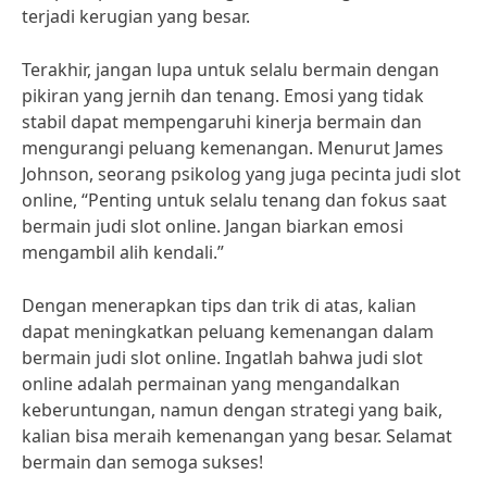
terjadi kerugian yang besar.
Terakhir, jangan lupa untuk selalu bermain dengan
pikiran yang jernih dan tenang. Emosi yang tidak
stabil dapat mempengaruhi kinerja bermain dan
mengurangi peluang kemenangan. Menurut James
Johnson, seorang psikolog yang juga pecinta judi slot
online, “Penting untuk selalu tenang dan fokus saat
bermain judi slot online. Jangan biarkan emosi
mengambil alih kendali.”
Dengan menerapkan tips dan trik di atas, kalian
dapat meningkatkan peluang kemenangan dalam
bermain judi slot online. Ingatlah bahwa judi slot
online adalah permainan yang mengandalkan
keberuntungan, namun dengan strategi yang baik,
kalian bisa meraih kemenangan yang besar. Selamat
bermain dan semoga sukses!