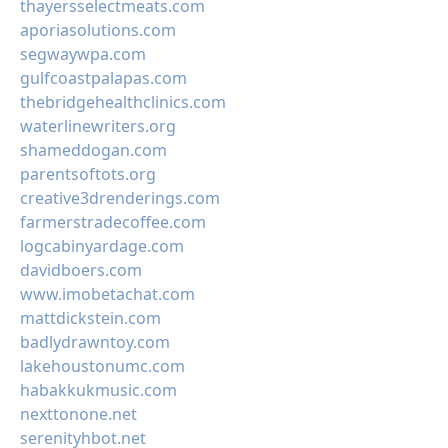
thayersselectmeats.com
aporiasolutions.com
segwaywpa.com
gulfcoastpalapas.com
thebridgehealthclinics.com
waterlinewriters.org
shameddogan.com
parentsoftots.org
creative3drenderings.com
farmerstradecoffee.com
logcabinyardage.com
davidboers.com
www.imobetachat.com
mattdickstein.com
badlydrawntoy.com
lakehoustonumc.com
habakkukmusic.com
nexttonone.net
serenityhbot.net