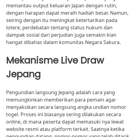
memantau output keluaran Japan dengan rutin,
dengan harapan dapat meraih hadiah besar. Namun,
seiring dengan itu meningkat ketertarikan pada
lotere, perdebatan tentang status hukum dan
dampak sosial dari perjudian juga semakin kian
hangat dibahas dalam komunitas Negara Sakura.
Mekanisme Live Draw
Jepang
Pengundian langsung Jepang adalah cara yang
memungkinkan memberikan para pemain agar
menyaksikan secara langsung angka undian nomor
togel. Proses ini biasanya sering dilakukan secara
online, di mana peserta dapat memasuki nya lewat
website resmi atau platform terkait. Saatnya ketika
pengundian datang, nomor-nomor yang telah ditarik