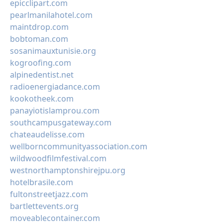
epicclipart.com
pearlmanilahotel.com
maintdrop.com
bobtoman.com
sosanimauxtunisie.org
kogroofing.com
alpinedentist.net
radioenergiadance.com
kookotheek.com
panayiotislamprou.com
southcampusgateway.com
chateaudelisse.com
wellborncommunityassociation.com
wildwoodfilmfestival.com
westnorthamptonshirejpu.org
hotelbrasile.com
fultonstreetjazz.com
bartlettevents.org
moveablecontainer.com