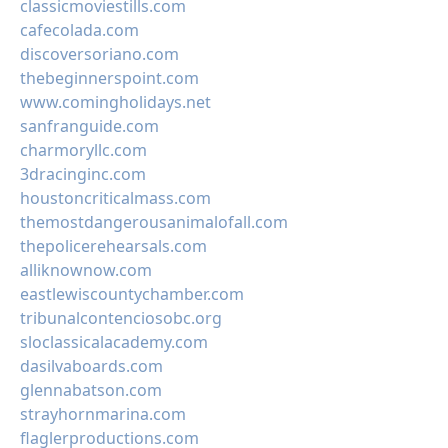
classicmoviestills.com
cafecolada.com
discoversoriano.com
thebeginnerspoint.com
www.comingholidays.net
sanfranguide.com
charmoryllc.com
3dracinginc.com
houstoncriticalmass.com
themostdangerousanimalofall.com
thepolicerehearsals.com
alliknownow.com
eastlewiscountychamber.com
tribunalcontenciosobc.org
sloclassicalacademy.com
dasilvaboards.com
glennabatson.com
strayhornmarina.com
flaglerproductions.com