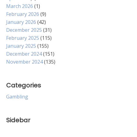
March 2026
(1)
February 2026
(9)
January 2026
(42)
December 2025
(31)
February 2025
(115)
January 2025
(155)
December 2024
(151)
November 2024
(135)
Categories
Gambling
Sidebar