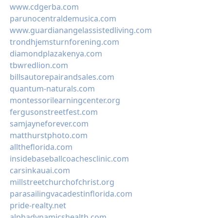
www.cdgerba.com
parunocentraldemusica.com
www.guardianangelassistedliving.com
trondhjemsturnforening.com
diamondplazakenya.com
tbwredlion.com
billsautorepairandsales.com
quantum-naturals.com
montessorilearningcenter.org
fergusonstreetfest.com
samjayneforever.com
matthurstphoto.com
alltheflorida.com
insidebaseballcoachesclinic.com
carsinkauai.com
millstreetchurchofchrist.org
parasailingvacadestinflorida.com
pride-realty.net
alphadynamicshealth.com