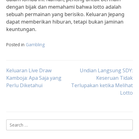
dengan bijak dan memahami bahwa lotto adalah
sebuah permainan yang berisiko. Keluaran Jepang
dapat memberikan hiburan, tetapi bukan jaminan
keuntungan.
Posted in
Gambling
Post
Keluaran Live Draw
Undian Langsung SDY:
Kamboja: Apa Saja yang
Keseruan Tidak
Perlu Diketahui
Terlupakan ketika Melihat
navigation
Lotto
Search
for: