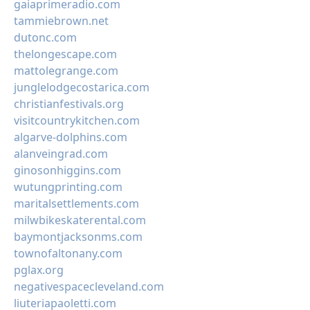
gaiaprimeradio.com
tammiebrown.net
dutonc.com
thelongescape.com
mattolegrange.com
junglelodgecostarica.com
christianfestivals.org
visitcountrykitchen.com
algarve-dolphins.com
alanveingrad.com
ginosonhiggins.com
wutungprinting.com
maritalsettlements.com
milwbikeskaterental.com
baymontjacksonms.com
townofaltonany.com
pglax.org
negativespacecleveland.com
liuteriapaoletti.com