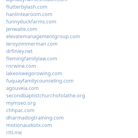
flutterbylash.com
hanlintearoom.com
funnyduckfarms.com
jenwaite.com
elevatemanagementgroup.com
leroyzimmerman.com
drfinley.net
flemingfamilylaw.com
rnrwine.com
lakeoswegorowing.com
fuquayfamilycounseling.com
agouveia.com
secondbaptistchurchofolathe.org
mymseo.org
chhpac.com
dharmadogtraining.com
motionaudiotx.com
rttl.me