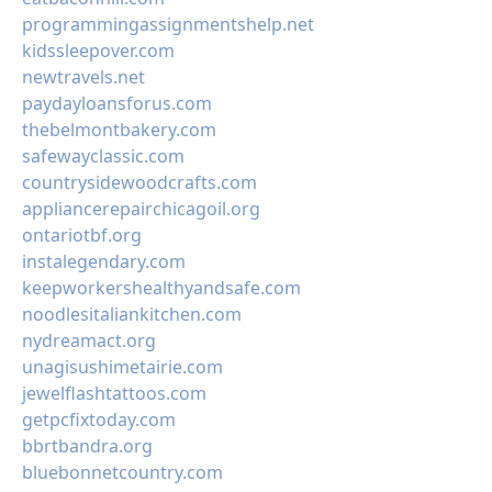
programmingassignmentshelp.net
kidssleepover.com
newtravels.net
paydayloansforus.com
thebelmontbakery.com
safewayclassic.com
countrysidewoodcrafts.com
appliancerepairchicagoil.org
ontariotbf.org
instalegendary.com
keepworkershealthyandsafe.com
noodlesitaliankitchen.com
nydreamact.org
unagisushimetairie.com
jewelflashtattoos.com
getpcfixtoday.com
bbrtbandra.org
bluebonnetcountry.com