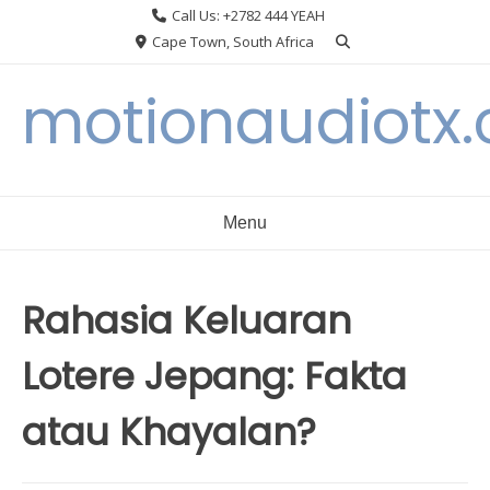
Skip
Call Us: +2782 444 YEAH
to
Cape Town, South Africa
content
motionaudiotx
Menu
Rahasia Keluaran
Lotere Jepang: Fakta
atau Khayalan?