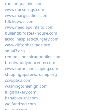
runsnoqualmie.com
www.docsdrugs.com
www.margiesdiner.com
fdlchowder.com
www.needlepointsltd.com
bullandbirdsteakhouse.com
lascolinasplasticsurgery.com
www.cliftonheritage.org
sma43.org
remodelingchicagoonline.com
brentwoodyogacenter.com
www.tiptonlandscaping.com
steppingupstewardship.org
ccvoptica.com
washingtonlehigh.com
luigisbakery.com
hanabi-sushi.com
wolfandzed.com
dekuta.com