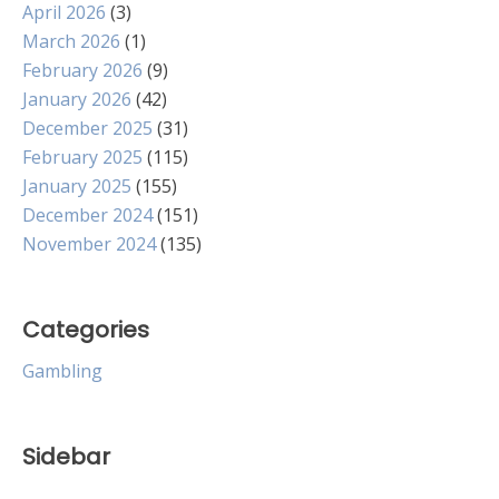
April 2026
(3)
March 2026
(1)
February 2026
(9)
January 2026
(42)
December 2025
(31)
February 2025
(115)
January 2025
(155)
December 2024
(151)
November 2024
(135)
Categories
Gambling
Sidebar