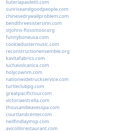
liuteriapaoletti.com
sunriseandgoodpeople.com
chinesedrywallproblem.com
bendthreesistersinn.com
stjohns-flossmoor.org
funnyboneusa.com
cookiedustermusic.com
reconstructionensemble.org
kavitafabrics.com
luchavolcanica.com
holycownm.com
nationwidetruckservice.com
turtleclubpg.com
greatpacifictour.com
victoriaestrella.com
thousandwavesspa.com
courtlandcenter.com
neilfindlaymsp.com
avicollisrestaurant.com