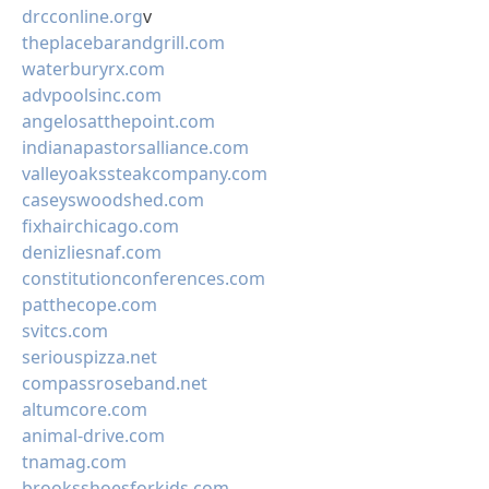
drcconline.org
v
theplacebarandgrill.com
waterburyrx.com
advpoolsinc.com
angelosatthepoint.com
indianapastorsalliance.com
valleyoakssteakcompany.com
caseyswoodshed.com
fixhairchicago.com
denizliesnaf.com
constitutionconferences.com
patthecope.com
svitcs.com
seriouspizza.net
compassroseband.net
altumcore.com
animal-drive.com
tnamag.com
brooksshoesforkids.com