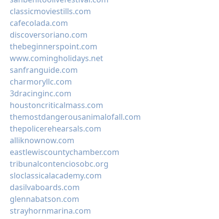
classicmoviestills.com
cafecolada.com
discoversoriano.com
thebeginnerspoint.com
www.comingholidays.net
sanfranguide.com
charmoryllc.com
3dracinginc.com
houstoncriticalmass.com
themostdangerousanimalofall.com
thepolicerehearsals.com
alliknownow.com
eastlewiscountychamber.com
tribunalcontenciosobc.org
sloclassicalacademy.com
dasilvaboards.com
glennabatson.com
strayhornmarina.com