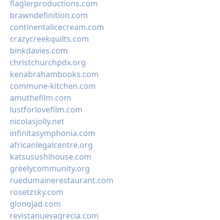
flaglerproductions.com
brawndefinition.com
continentalicecream.com
crazycreekquilts.com
binkdavies.com
christchurchpdx.org
kenabrahambooks.com
commune-kitchen.com
amuthefilm.com
lustforlovefilm.com
nicolasjolly.net
infinitasymphonia.com
africanlegalcentre.org
katsusushihouse.com
greelycommunity.org
ruedumainerestaurant.com
rosetzsky.com
glonojad.com
revistanuevagrecia.com