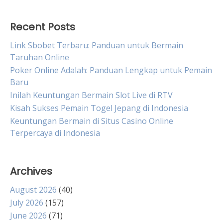
Recent Posts
Link Sbobet Terbaru: Panduan untuk Bermain
Taruhan Online
Poker Online Adalah: Panduan Lengkap untuk Pemain
Baru
Inilah Keuntungan Bermain Slot Live di RTV
Kisah Sukses Pemain Togel Jepang di Indonesia
Keuntungan Bermain di Situs Casino Online
Terpercaya di Indonesia
Archives
August 2026
(40)
July 2026
(157)
June 2026
(71)