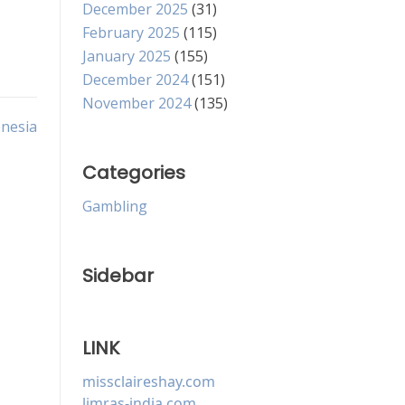
December 2025
(31)
February 2025
(115)
January 2025
(155)
December 2024
(151)
November 2024
(135)
onesia
Categories
Gambling
Sidebar
LINK
missclaireshay.com
limras-india.com