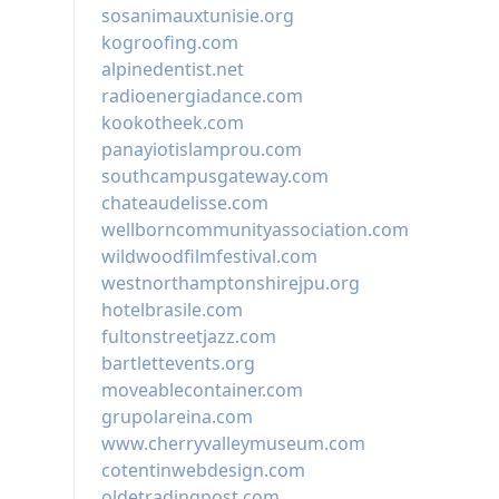
sosanimauxtunisie.org
kogroofing.com
alpinedentist.net
radioenergiadance.com
kookotheek.com
panayiotislamprou.com
southcampusgateway.com
chateaudelisse.com
wellborncommunityassociation.com
wildwoodfilmfestival.com
westnorthamptonshirejpu.org
hotelbrasile.com
fultonstreetjazz.com
bartlettevents.org
moveablecontainer.com
grupolareina.com
www.cherryvalleymuseum.com
cotentinwebdesign.com
oldetradingpost.com