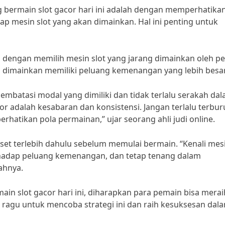
ng bermain slot gacor hari ini adalah dengan memperhatika
p mesin slot yang akan dimainkan. Hal ini penting untuk
ah dengan memilih mesin slot yang jarang dimainkan oleh p
ang dimainkan memiliki peluang kemenangan yang lebih besar
membatasi modal yang dimiliki dan tidak terlalu serakah da
r adalah kesabaran dan konsistensi. Jangan terlalu terbur
hatikan pola permainan,” ujar seorang ahli judi online.
iset terlebih dahulu sebelum memulai bermain. “Kenali mes
erhadap peluang kemenangan, dan tetap tenang dalam
ahnya.
in slot gacor hari ini, diharapkan para pemain bisa merai
ragu untuk mencoba strategi ini dan raih kesuksesan dal