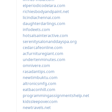
elperiodicodelara.com
richiesbodyandpaint.net
licindiachennai.com
daughterdarlings.com
infodeets.com
hotsalsainteractive.com
serenitysalonanddayspa.org
cedarcafeonline.com
acfurnituregiant.com
undertenminutes.com
omnivere.com
rasadantips.com
newtimbuktu.com
altronicsmfg.com
eatbaconhill.com
programmingassignmentshelp.net
kidssleepover.com
newtravels.net