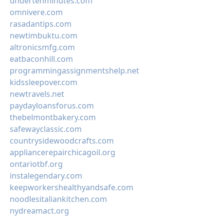
undertenminutes.com
omnivere.com
rasadantips.com
newtimbuktu.com
altronicsmfg.com
eatbaconhill.com
programmingassignmentshelp.net
kidssleepover.com
newtravels.net
paydayloansforus.com
thebelmontbakery.com
safewayclassic.com
countrysidewoodcrafts.com
appliancerepairchicagoil.org
ontariotbf.org
instalegendary.com
keepworkershealthyandsafe.com
noodlesitaliankitchen.com
nydreamact.org