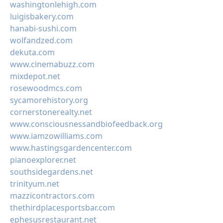
washingtonlehigh.com
luigisbakery.com
hanabi-sushi.com
wolfandzed.com
dekuta.com
www.cinemabuzz.com
mixdepot.net
rosewoodmcs.com
sycamorehistory.org
cornerstonerealty.net
www.consciousnessandbiofeedback.org
www.iamzowilliams.com
www.hastingsgardencenter.com
pianoexplorer.net
southsidegardens.net
trinityum.net
mazzicontractors.com
thethirdplacesportsbar.com
ephesusrestaurant.net