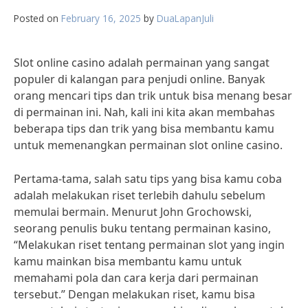
Posted on
February 16, 2025
by
DuaLapanJuli
Slot online casino adalah permainan yang sangat
populer di kalangan para penjudi online. Banyak
orang mencari tips dan trik untuk bisa menang besar
di permainan ini. Nah, kali ini kita akan membahas
beberapa tips dan trik yang bisa membantu kamu
untuk memenangkan permainan slot online casino.
Pertama-tama, salah satu tips yang bisa kamu coba
adalah melakukan riset terlebih dahulu sebelum
memulai bermain. Menurut John Grochowski,
seorang penulis buku tentang permainan kasino,
“Melakukan riset tentang permainan slot yang ingin
kamu mainkan bisa membantu kamu untuk
memahami pola dan cara kerja dari permainan
tersebut.” Dengan melakukan riset, kamu bisa