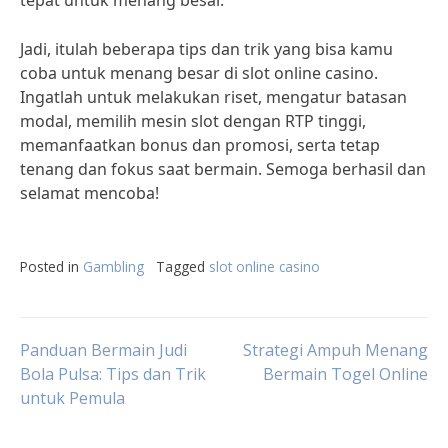
tepat untuk menang besar.
Jadi, itulah beberapa tips dan trik yang bisa kamu
coba untuk menang besar di slot online casino.
Ingatlah untuk melakukan riset, mengatur batasan
modal, memilih mesin slot dengan RTP tinggi,
memanfaatkan bonus dan promosi, serta tetap
tenang dan fokus saat bermain. Semoga berhasil dan
selamat mencoba!
Posted in
Gambling
Tagged
slot online casino
Post
Panduan Bermain Judi
Strategi Ampuh Menang
Bola Pulsa: Tips dan Trik
Bermain Togel Online
untuk Pemula
navigation