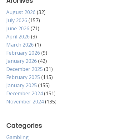
Archives
August 2026
(32)
July 2026
(157)
June 2026
(71)
April 2026
(3)
March 2026
(1)
February 2026
(9)
January 2026
(42)
December 2025
(31)
February 2025
(115)
January 2025
(155)
December 2024
(151)
November 2024
(135)
Categories
Gambling