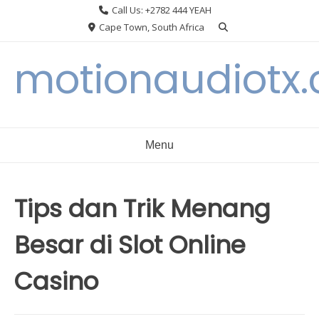
Skip
Call Us: +2782 444 YEAH
to
Cape Town, South Africa
content
motionaudiotx
Menu
Tips dan Trik Menang
Besar di Slot Online
Casino