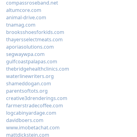
compassroseband.net
altumcore.com
animal-drive.com
tnamag.com
brooksshoesforkids.com
thayersselectmeats.com
aporiasolutions.com
segwaywpa.com
gulfcoastpalapas.com
thebridgehealthclinics.com
waterlinewriters.org
shameddogan.com
parentsoftots.org
creative3drenderings.com
farmerstradecoffee.com
logcabinyardage.com
davidboers.com
www.imobetachat.com
mattdickstein.com