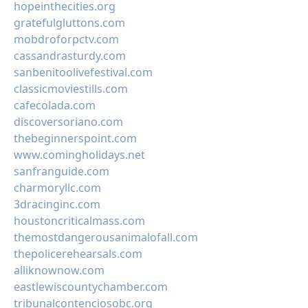
hopeinthecities.org
gratefulgluttons.com
mobdroforpctv.com
cassandrasturdy.com
sanbenitoolivefestival.com
classicmoviestills.com
cafecolada.com
discoversoriano.com
thebeginnerspoint.com
www.comingholidays.net
sanfranguide.com
charmoryllc.com
3dracinginc.com
houstoncriticalmass.com
themostdangerousanimalofall.com
thepolicerehearsals.com
alliknownow.com
eastlewiscountychamber.com
tribunalcontenciosobc.org