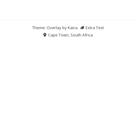
Theme: Overlay by
Kaira
.
Extra Text
Cape Town, South Africa