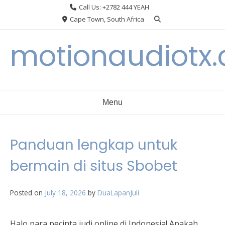
Skip
Call Us: +2782 444 YEAH
to
Cape Town, South Africa
content
motionaudiotx
Menu
Panduan lengkap untuk
bermain di situs Sbobet
Posted on
July 18, 2026
by
DuaLapanJuli
Halo para pecinta judi online di Indonesia! Apakah