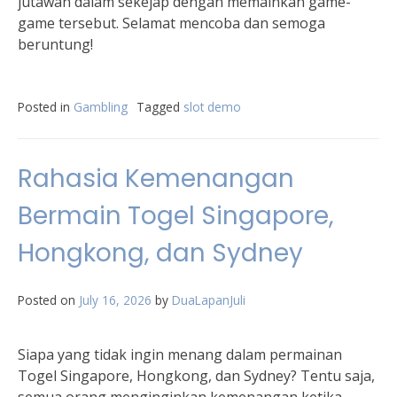
jutawan dalam sekejap dengan memainkan game-
game tersebut. Selamat mencoba dan semoga
beruntung!
Posted in
Gambling
Tagged
slot demo
Rahasia Kemenangan
Bermain Togel Singapore,
Hongkong, dan Sydney
Posted on
July 16, 2026
by
DuaLapanJuli
Siapa yang tidak ingin menang dalam permainan
Togel Singapore, Hongkong, dan Sydney? Tentu saja,