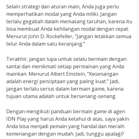
Selain strategi dan aturan main, Anda juga perlu
memperhatikan modal yang Anda miliki. Jangan
terlalu gegabah dalam memasang taruhan, karena itu
bisa membuat Anda kehilangan modal dengan cepat.
Menurut John D. Rockefeller, “Jangan letakkan semua
telur Anda dalam satu keranjang.”
Terakhir, jangan lupa untuk selalu bermain dengan
santai dan menikmati setiap permainan yang Anda
mainkan. Menurut Albert Einstein, “Kesenangan
adalah energi penciptaan yang paling kuat.” Jadi,
jangan terlalu serius dalam bermain game, karena
tujuan utama adalah untuk bersenang-senang.
Dengan mengikuti panduan bermain game di agen
IDN Play yang harus Anda ketahui di atas, saya yakin
Anda bisa menjadi pemain yang handal dan meraih
kemenangan dengan mudah. Jadi, tunggu apalagi?