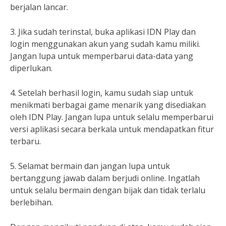
berjalan lancar.
3. Jika sudah terinstal, buka aplikasi IDN Play dan
login menggunakan akun yang sudah kamu miliki.
Jangan lupa untuk memperbarui data-data yang
diperlukan.
4. Setelah berhasil login, kamu sudah siap untuk
menikmati berbagai game menarik yang disediakan
oleh IDN Play. Jangan lupa untuk selalu memperbarui
versi aplikasi secara berkala untuk mendapatkan fitur
terbaru.
5. Selamat bermain dan jangan lupa untuk
bertanggung jawab dalam berjudi online. Ingatlah
untuk selalu bermain dengan bijak dan tidak terlalu
berlebihan.