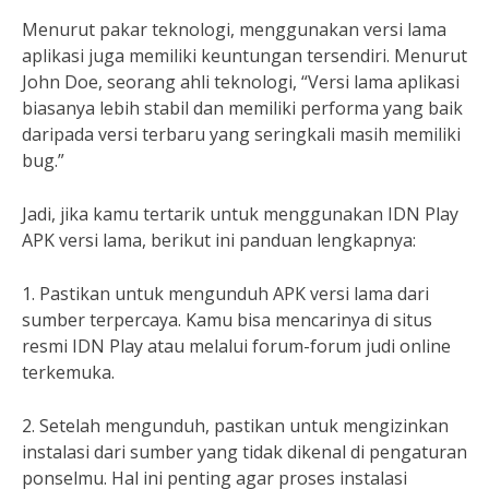
Menurut pakar teknologi, menggunakan versi lama
aplikasi juga memiliki keuntungan tersendiri. Menurut
John Doe, seorang ahli teknologi, “Versi lama aplikasi
biasanya lebih stabil dan memiliki performa yang baik
daripada versi terbaru yang seringkali masih memiliki
bug.”
Jadi, jika kamu tertarik untuk menggunakan IDN Play
APK versi lama, berikut ini panduan lengkapnya:
1. Pastikan untuk mengunduh APK versi lama dari
sumber terpercaya. Kamu bisa mencarinya di situs
resmi IDN Play atau melalui forum-forum judi online
terkemuka.
2. Setelah mengunduh, pastikan untuk mengizinkan
instalasi dari sumber yang tidak dikenal di pengaturan
ponselmu. Hal ini penting agar proses instalasi