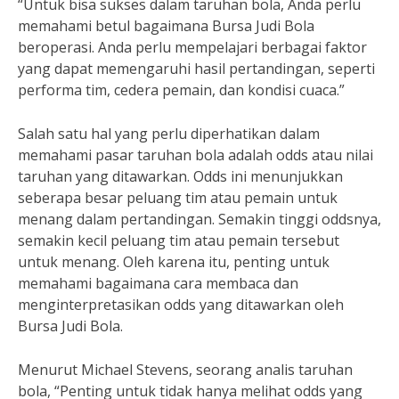
“Untuk bisa sukses dalam taruhan bola, Anda perlu
memahami betul bagaimana Bursa Judi Bola
beroperasi. Anda perlu mempelajari berbagai faktor
yang dapat memengaruhi hasil pertandingan, seperti
performa tim, cedera pemain, dan kondisi cuaca.”
Salah satu hal yang perlu diperhatikan dalam
memahami pasar taruhan bola adalah odds atau nilai
taruhan yang ditawarkan. Odds ini menunjukkan
seberapa besar peluang tim atau pemain untuk
menang dalam pertandingan. Semakin tinggi oddsnya,
semakin kecil peluang tim atau pemain tersebut
untuk menang. Oleh karena itu, penting untuk
memahami bagaimana cara membaca dan
menginterpretasikan odds yang ditawarkan oleh
Bursa Judi Bola.
Menurut Michael Stevens, seorang analis taruhan
bola, “Penting untuk tidak hanya melihat odds yang