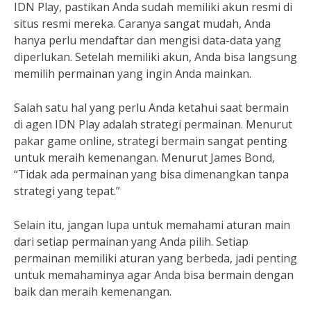
IDN Play, pastikan Anda sudah memiliki akun resmi di
situs resmi mereka. Caranya sangat mudah, Anda
hanya perlu mendaftar dan mengisi data-data yang
diperlukan. Setelah memiliki akun, Anda bisa langsung
memilih permainan yang ingin Anda mainkan.
Salah satu hal yang perlu Anda ketahui saat bermain
di agen IDN Play adalah strategi permainan. Menurut
pakar game online, strategi bermain sangat penting
untuk meraih kemenangan. Menurut James Bond,
“Tidak ada permainan yang bisa dimenangkan tanpa
strategi yang tepat.”
Selain itu, jangan lupa untuk memahami aturan main
dari setiap permainan yang Anda pilih. Setiap
permainan memiliki aturan yang berbeda, jadi penting
untuk memahaminya agar Anda bisa bermain dengan
baik dan meraih kemenangan.