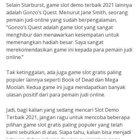
Selain Starburst, game slot demo terbaik 2021 lainnya
adalah Gonzo’s Quest. Menurut Jane Smith, seorang
pemain judi online yang sudah berpengalaman,
“Gonzo’s Quest adalah game slot yang sangat
menghibur dan menawarkan kesempatan untuk
memenangkan hadiah besar. Saya sangat
merekomendasikan game ini kepada para pemain judi
online.”
Tak ketinggalan, ada juga game slot gratis paling
populer lainnya seperti Book of Dead dan Mega
Moolah. Kedua game ini juga mendapatkan banyak
ulasan positif dari para pemain judi online.
Jadi, bagi kalian yang sedang mencari Slot Demo
Terbaik 2021, jangan ragu untuk mencoba beberapa
pilihan game slot gratis paling populer yang telah
kami sebutkan di atas. Siapa tahu, kalian bisa menjadi